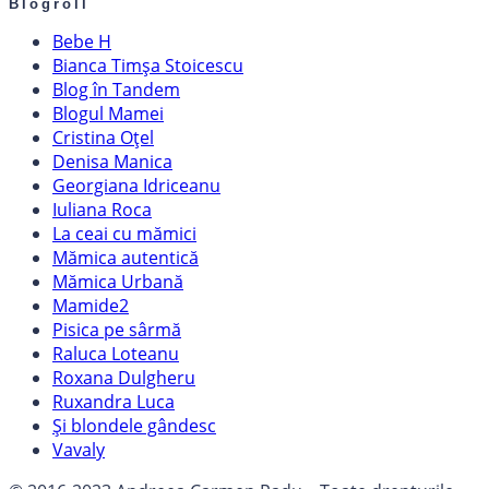
Blogroll
Bebe H
Bianca Timșa Stoicescu
Blog în Tandem
Blogul Mamei
Cristina Oțel
Denisa Manica
Georgiana Idriceanu
Iuliana Roca
La ceai cu mămici
Mămica autentică
Mămica Urbană
Mamide2
Pisica pe sârmă
Raluca Loteanu
Roxana Dulgheru
Ruxandra Luca
Și blondele gândesc
Vavaly