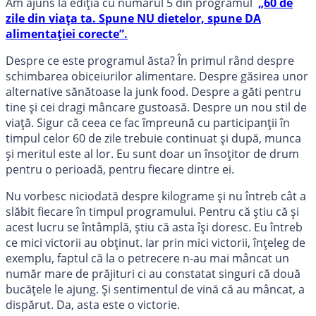
Am ajuns la ediția cu numărul 5 din programul
„60 de
zile din viața ta. Spune NU dietelor, spune DA
alimentației corecte”.
Despre ce este programul ăsta? În primul rând despre
schimbarea obiceiurilor alimentare. Despre găsirea unor
alternative sănătoase la junk food. Despre a găti pentru
tine și cei dragi mâncare gustoasă. Despre un nou stil de
viață. Sigur că ceea ce fac împreună cu participanții în
timpul celor 60 de zile trebuie continuat și după, munca
și meritul este al lor. Eu sunt doar un însoțitor de drum
pentru o perioadă, pentru fiecare dintre ei.
Nu vorbesc niciodată despre kilograme și nu întreb cât a
slăbit fiecare în timpul programului. Pentru că știu că și
acest lucru se întâmplă, știu că asta își doresc. Eu întreb
ce mici victorii au obținut. Iar prin mici victorii, înțeleg de
exemplu, faptul că la o petrecere n-au mai mâncat un
număr mare de prăjituri ci au constatat singuri că două
bucățele le ajung. Și sentimentul de vină că au mâncat, a
dispărut. Da, asta este o victorie.