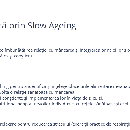
că prin Slow Ageing
 îmbunătățirea relației cu mâncarea și integrarea principiilor slo
ătos și conștient.
ching pentru a identifica și înțelege obiceiurile alimentare nesănăt
ezvolta o relație sănătoasă cu mâncarea.
ei conștiente și implementarea lor în viața de zi cu zi.
trițional adaptat nevoilor individuale, cu rețete sănătoase și echil
 relaxare pentru reducerea stresului (exerciții practice de respiraț