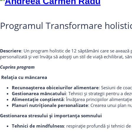
Andreea
Carmen
Radu
Programul Transformare holisti
Descriere
: Un program holistic de 12 săptămâni care se axează pe
personalizată și vei învăța să adopți un stil de viață echilibrat, săn
Cuprins program
Relația cu
m
âncarea
Recunoașterea
o
biceiurilor
a
limentare
: Sesiuni de coa
Gestionarea
m
âncatulu
i
: Tehnici și strategii pentru a d
Alimentație
c
onștientă
: Învățarea principiilor alimentați
Planuri
n
utriționale
p
ersonalizate
: Crearea unui plan nu
Gestionarea stresului și importanța somnului
Tehnici de
m
indfulness
: respirație profundă și tehnici de