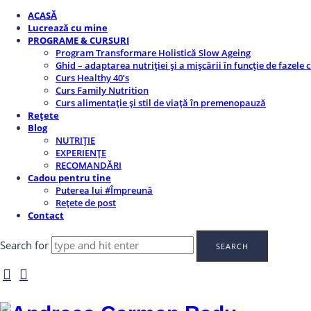
ACASĂ
Lucrează cu mine
PROGRAME & CURSURI
Program Transformare Holistică Slow Ageing
Ghid – adaptarea nutriției și a mișcării în funcție de fazele 
Curs Healthy 40’s
Curs Family Nutrition
Curs alimentație și stil de viață în premenopauză
Rețete
Blog
NUTRIȚIE
EXPERIENȚE
RECOMANDĂRI
Cadou pentru tine
Puterea lui #Împreună
Rețete de post
Contact
Search for