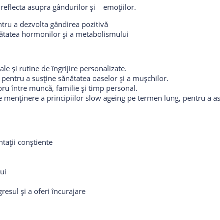
reflecta asupra gândurilor și emoțiilor.
entru a dezvolta gândirea pozitivă
ătatea hormonilor și a metabolismului
le și rutine de îngrijire personalizate.
 pentru a susține sănătatea oaselor și a mușchilor.
ibru între muncă, familie și timp personal.
e menținere a principiilor slow ageing pe termen lung, pentru a asi
tații conștiente
lui
esul și a oferi încurajare