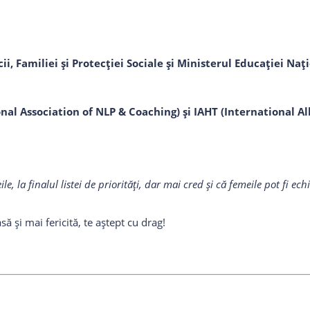
, Familiei și Protecției Sociale și Ministerul Educației Națio
al Association of NLP & Coaching) și IAHT (International All
 la finalul listei de priorități, dar mai cred și că femeile pot fi ech
 și mai fericită, te aștept cu drag!