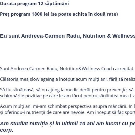
Durata program 12 săptămâni
Preț program 1800 lei (se poate achita în două rate)
Eu sunt Andreea-Carmen Radu, Nutrition & Wellness
Sunt Andreea Carmen Radu, Nutrition&Wellness Coach acreditat.
Călătoria mea slow ageing a început acum mulți ani, fără să realiz
Să fiu sănătoasă, să nu ajung la medic decât pentru prevenție, să 
schimbările pozitive pe care le-am făcut pentru sănătatea mea fizi
Acum mulți ani mi-am schimbat perspectiva asupra mâncării. În lo
și oferindu-i nutrienții de care are nevoie. Am început să fac sport
Am studiat nutriția și în ultimii 10 ani am lucrat cu p
corp.