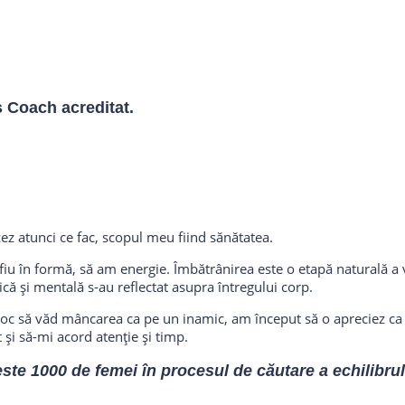
 Coach acreditat.
ez atunci ce fac, scopul meu fiind sănătatea.
fiu în formă, să am energie. Îmbătrânirea este o etapă naturală a 
că și mentală s-au reflectat asupra întregului corp.
c să văd mâncarea ca pe un inamic, am început să o apreciez ca p
 și să-mi acord atenție și timp.
este 1000 de femei în procesul de căutare a echilibrulu