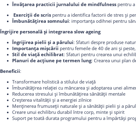
Învățarea practicii jurnalului de mindfulness
pentru a 
Exerciții de scris
pentru a identifica factorii de stres și p
Îmbunătățirea somnului
: importanța odihnei pentru săn
Îngrijire
p
ersonală și
i
ntegrarea
s
low
a
geing
Îngrijirea
p
ielii și a
p
ărului
: Sfaturi despre produse natura
Importanța mișcării
pentru femeile de 40 de ani și peste,
Stil de
v
iață
e
chilibrat
: Sfaturi pentru crearea unui echil
Planuri de
a
cțiune pe
t
ermen
l
ung
: Crearea unui plan d
Beneficii
:
Transformare holistică a stilului de viață
Îmbunătățirea relației cu mâncarea și adoptarea unei alimen
Reducerea stresului și îmbunătățirea sănătății mentale
Creșterea vitalității și a energiei zilnice
Menținerea frumuseții naturale și a sănătății pielii și a păru
Creare unui echilibru durabil între corp, minte și spirit
Suport pe toată durata programului pentru a împărtăși progr