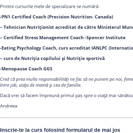
Printre cursurile mele de specializare se numără:
-PN1 Certified Coach (Precision Nutrition- Canada)
– Tehnician Nutriționist acreditat de către Ministerul Muncii
– Certified Stress Management Coach -Spencer Institute
-Eating Psychology Coach, curs acreditat IANLPC (Internation
– curs de Nutriția copilului și Nutriție sportivă
-Menopause Coach GGS
Cred că prea multe responsabilități ne fac să ne punem pe noi, femeile,
între job, viața de mamă și cea de familie
.
Dacă vrei să facem împreună primul pas spre o viață mai sănătoasă
Andreea
Inscrie-te la curs folosind formularul de mai jos