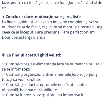
faze, pentru ca tu să știi exact ce funcționează, când și de
ce.
🔹
Concluzii clare, motivaționale și realiste
La finalul ghidului, vei avea o imagine completă și vei ști
nu doar ce ai de făcut, ci și cum să menții pe termen lung
ceea ce ai început. Fără presiune. Fără perfecționism.
Doar consistență blândă.
🎯
La finalul acestui ghid vei ști:
✅ Cum să-ți reglezi alimentația fără să numeri calorii sau
să te înfometezi
✅ Cum să-ți organizezi antrenamentele
fără să forțezi
și
totuși să vezi rezultate
✅ Cum să-ți reduci simptomele neplăcute: pofte,
oboseală, balonare, iritabilitate
✅ Cum să lucrezi
cu
corpul tău, nu împotriva lui