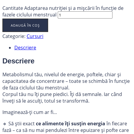
Cantitate Adaptarea nutriției și a mișcării în funcție de
fazele ciclului menstrual
ADAUGĂ ÎN COȘ
Categorie:
Cursuri
Descriere
Descriere
Metabolismul tău, nivelul de energie, poftele, chiar și
capacitatea de concentrare – toate se schimbă în funcție
de faza ciclului tău menstrual.
Corpul tău nu îți pune piedici. Îți dă semnale. Iar când
înveți să le asculți, totul se transformă.
Imaginează-ți cum ar fi…
🔹 Să știi exact
ce alimente îți susțin energia
în fiecare
fază – ca să nu mai pendulezi între epuizare și pofte care