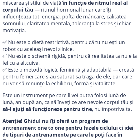
mișcarea și stilul de viață
în funcție de ritmul real al
corpului tău
— ritmul hormonal lunar care îți
influențează tot: energia, pofta de mâncare, calitatea
somnului, claritatea mentală, toleranța la stres și chiar
motivația.
✅ Nu este o dietă restrictivă, pentru că tu nu ești un
robot cu aceleași nevoi zilnice.
✅ Nu este o schemă rigidă, pentru că realitatea ta nu e la
fel cu a altcuiva.
✅ Este o metodă logică, feminină și adaptabilă — creată
pentru femei care s-au săturat să tragă de ele, dar care
nu vor să renunțe la echilibru, formă și vitalitate.
Este un instrument pe care îl vei putea folosi lună de
lună, an după an, ca să înveți ce are nevoie corpul tău și
să-l ajuți să funcționeze pentru tine
, nu împotriva ta.
Atenție! Ghidul nu îți oferă un program de
antrenament one to one pentru fazele ciclului ci idei
de tipuri de antrenamente pe care le poți face în