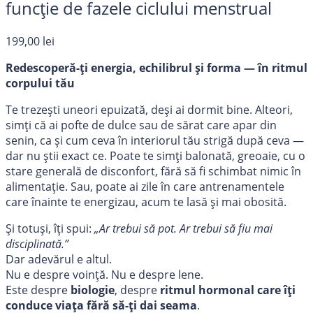
funcție de fazele ciclului menstrual
199,00
lei
Redescoperă-ți energia, echilibrul și forma — în ritmul
corpului tău
Te trezești uneori epuizată, deși ai dormit bine. Alteori,
simți că ai pofte de dulce sau de sărat care apar din
senin, ca și cum ceva în interiorul tău strigă după ceva —
dar nu știi exact ce. Poate te simți balonată, greoaie, cu o
stare generală de disconfort, fără să fi schimbat nimic în
alimentație. Sau, poate ai zile în care antrenamentele
care înainte te energizau, acum te lasă și mai obosită.
Și totuși, îți spui:
„Ar trebui să pot. Ar trebui să fiu mai
disciplinată.”
Dar adevărul e altul.
Nu e despre voință. Nu e despre lene.
Este despre
biologie
, despre
ritmul hormonal care îți
conduce viața fără să-ți dai seama
.