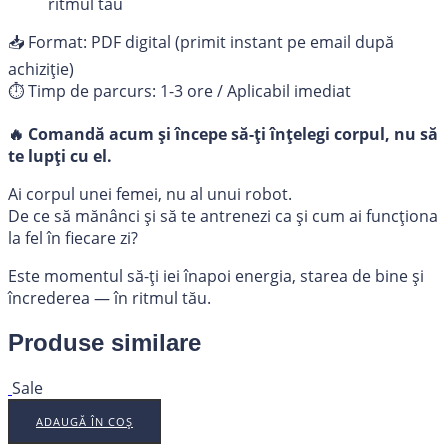
ritmul tău
📥 Format: PDF digital (primit instant pe email după
achiziție)
⏱️ Timp de parcurs: 1-3 ore / Aplicabil imediat
🔥
Comandă acum și începe să-ți înțelegi corpul, nu să
te lupți cu el.
Ai corpul unei femei, nu al unui robot.
De ce să mănânci și să te antrenezi ca și cum ai funcționa
la fel în fiecare zi?
Este momentul să-ți iei înapoi energia, starea de bine și
încrederea — în ritmul tău.
Produse similare
Sale
ADAUGĂ ÎN COȘ