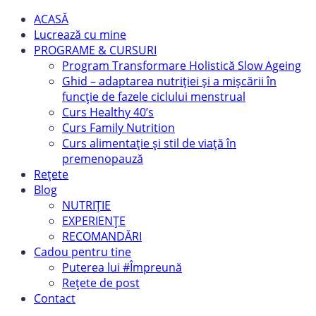
ACASĂ
Lucrează cu mine
PROGRAME & CURSURI
Program Transformare Holistică Slow Ageing
Ghid – adaptarea nutriției și a mișcării în
funcție de fazele ciclului menstrual
Curs Healthy 40’s
Curs Family Nutrition
Curs alimentație și stil de viață în
premenopauză
Rețete
Blog
NUTRIȚIE
EXPERIENȚE
RECOMANDĂRI
Cadou pentru tine
Puterea lui #Împreună
Rețete de post
Contact