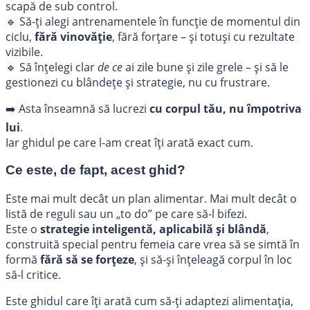
scapă de sub control.
🔹 Să-ți alegi antrenamentele în funcție de momentul din
ciclu,
fără vinovăție
, fără forțare – și totuși cu rezultate
vizibile.
🔹 Să înțelegi clar
de ce
ai zile bune și zile grele – și să le
gestionezi cu blândețe și strategie, nu cu frustrare.
➡️ Asta înseamnă să lucrezi
cu corpul tău, nu împotriva
lui
.
Iar ghidul pe care l-am creat îți arată exact cum.
Ce este, de fapt, acest ghid?
Este mai mult decât un plan alimentar. Mai mult decât o
listă de reguli sau un „to do” pe care să-l bifezi.
Este o
strategie inteligentă, aplicabilă și blândă
,
construită special pentru femeia care vrea să se simtă în
formă
fără să se forțeze
, și să-și înțeleagă corpul în loc
să-l critice.
Este ghidul care îți arată cum să-ți adaptezi alimentația,