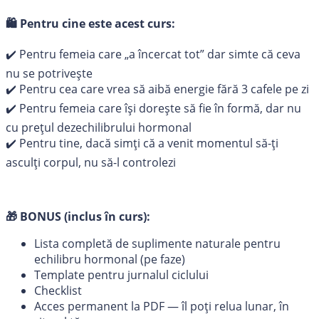
🛍️
Pentru cine este acest curs:
✔️ Pentru femeia care „a încercat tot” dar simte că ceva
nu se potrivește
✔️ Pentru cea care vrea să aibă energie fără 3 cafele pe zi
✔️ Pentru femeia care își dorește să fie în formă, dar nu
cu prețul dezechilibrului hormonal
✔️ Pentru tine, dacă simți că a venit momentul să-ți
asculți corpul, nu să-l controlezi
🎁
BONUS (inclus în curs):
Lista completă de suplimente naturale pentru
echilibru hormonal (pe faze)
Template pentru jurnalul ciclului
Checklist
Acces permanent la PDF — îl poți relua lunar, în