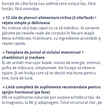
funcție de câtă forță sau odihnă cere corpul tău. Fără
forțări, fără vinovăție.
🔹
12 zile de planuri alimentare ciclice (3 zile/fază) +
rețete simple și delicioase
Nu trebuie să-ți bați capul cu ce să mănânci. Ai variante
gândite pe nevoile reale ale corpului în fiecare etapă.
Mese echilibrate, hrănitoare, cu ingrediente accesibile și
rețete rapide.
🔹
Template de jurnal al ciclului menstrual +
checklisturi și trackere
Îți vei urmări mai ușor fazele, starea de energie, somnul,
pofta de mâncare, simptomele. Vei începe să observi
tipare. Și vei învăța cum să iei decizii mai bune pentru
tine, lună de lună.
🔹
Listă completă de suplimente recomandate pentru
sprijin hormonal (pe faze)
Afli ce suplimente naturale pot susține echilibrul tău: de
la magneziu, la B6 și adaptogeni. Totul structurat clar, pe