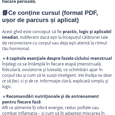
fiecare perioadă.
📘Ce conține cursul (format PDF,
ușor de parcurs și aplicat)
Acest ghid este conceput să fie
practic, logic și aplicabil
imediat
, indiferent dacă ești la începutul călătoriei tale
de reconectare cu corpul sau deja ești atentă la ritmul
tău hormonal.
🔹
4 capitole esențiale despre fazele ciclului menstrual
Înțelegi ce se întâmplă în fiecare etapă (menstruală,
foliculară, ovulatorie și luteală), ce schimbări apar în
corpul tău și cum să le susții inteligent. Vei învăța
nu doar
ce să faci
, ci și
de ce
. Informație clară, explicată simplu și
logic.
🔹
Recomandări nutriționale și de antrenament
pentru fiecare fază
Afli ce alimente îți oferă energie, reduc poftele sau
combat inflamația – și cum să îți adaptezi mișcarea în