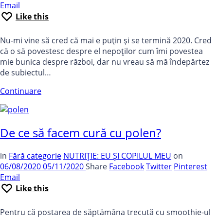
Email
Like this
Nu-mi vine să cred că mai e puțin și se termină 2020. Cred
că o să povestesc despre el nepoților cum îmi povestea
mie bunica despre război, dar nu vreau să mă îndepărtez
de subiectul…
Continuare
De ce să facem cură cu polen?
in
Fără categorie
NUTRIȚIE: EU ȘI COPILUL MEU
on
06/08/2020
05/11/2020
Share
Facebook
Twitter
Pinterest
Email
Like this
Pentru că postarea de săptămâna trecută cu smoothie-ul