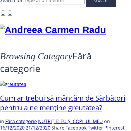
Search for
Andreea
Carmen
Radu
Fără
Browsing Category
categorie
Cum ar trebui să mâncăm de Sărbători
pentru a ne menține greutatea?
in
Fără categorie
NUTRIȚIE: EU ȘI COPILUL MEU
on
16/12/2020
21/12/2020
Share
Facebook
Twitter
Pinterest