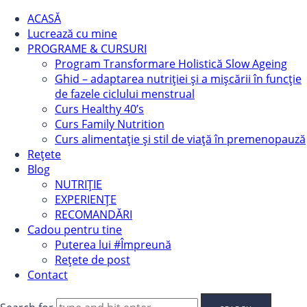
ACASĂ
Lucrează cu mine
PROGRAME & CURSURI
Program Transformare Holistică Slow Ageing
Ghid – adaptarea nutriției și a mișcării în funcție
de fazele ciclului menstrual
Curs Healthy 40’s
Curs Family Nutrition
Curs alimentație și stil de viață în premenopauză
Rețete
Blog
NUTRIȚIE
EXPERIENȚE
RECOMANDĂRI
Cadou pentru tine
Puterea lui #Împreună
Rețete de post
Contact