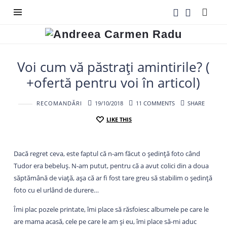
Andreea
Carmen
Radu
Voi cum vă păstrați amintirile? (
+ofertă pentru voi în articol)
RECOMANDĂRI
19/10/2018
11 COMMENTS
SHARE
LIKE THIS
Dacă regret ceva, este faptul că n-am făcut o ședință foto când
Tudor era bebeluș. N-am putut, pentru că a avut colici din a doua
săptămână de viață, așa că ar fi fost tare greu să stabilim o ședință
foto cu el urlând de durere…
Îmi plac pozele printate, îmi place să răsfoiesc albumele pe care le
are mama acasă, cele pe care le am și eu, îmi place să-mi aduc