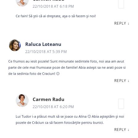
22/10/2018 AT 6:18 PM
Ce fain! Să știi că ai dreptate, așa o să facem și noi!
REPLY
↓
Raluca Loteanu
22/10/2018 AT 5:39 PM
Ce frumos au iesit pozele! Sunt minunate sedintele foto, noi asa am avut
parte de cele mai frumoase poze de familie! Abia astept sa ne arati poze si
de la sedinta foto de Craciun! 🙂
REPLY
↓
Carmen Radu
22/10/2018 AT 6:20 PM
Lui Tudor i-a plăcut mult să se joace cu Alina 🙂 Abia așteptăm și noi
pozele de Crăciun ca să facem fotocărțile pentru bunici.
REPLY
↓