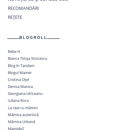
RECOMANDĂRI
REȚETE
BLOGROLL
Bebe H
Bianca Timșa Stoicescu
Blog în Tandem
Blogul Mamei
Cristina Oțel
Denisa Manica
Georgiana Idriceanu
Iuliana Roca
La ceai cu mămici
Mămica autentică
Mămica Urbană
Mamide2