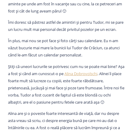
aminte pe unde am fost în vacanțe sau cu cine, la ce petreceri am
fost și cât de lung aveam părul 🙂
Îmi doresc să păstrez astfel de amintiri și pentru Tudor, mi se pare
un lucru mult mai personal decât privitul pozelor pe un ecran.
În plus, mai nou se pot face și foto cărți sau calendare. Eu n-am
văzut bucurie mai mare la bunicii lui Tudor de Crăciun, ca atunci
când le-am făcut un calendar personalizat.
Știți că uneori lucrurile se potrivesc cum nu se poate mai bine? Așa
a fost și când am cunoscut-o pe
Alina Dobrovolschi
. Alinei îi place
foarte mult să lucreze cu copiii, este foarte răbdătoare,
prietenoasă, jucăușă și mai face și poze tare frumoase. Între noi fie
vorba, Tudor a fost cucerit de faptul că este blondă cu ochi
albaștri, are el o pasiune pentru fetele care arată așa 🙂
Alina are și o poveste foarte interesantă de viață, dar nu despre
asta vreau să scriu, ci despre energia bună pe care mi-au dat-o
întâlnirile cu ea. A fost o reală plăcere să lucrăm împreună și ce a