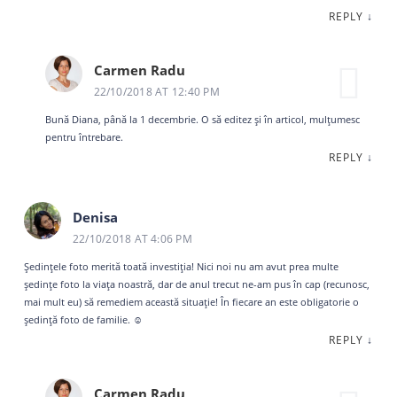
REPLY
↓
Carmen Radu
22/10/2018 AT 12:40 PM
Bună Diana, până la 1 decembrie. O să editez și în articol, mulțumesc
pentru întrebare.
REPLY
↓
Denisa
22/10/2018 AT 4:06 PM
Ședințele foto merită toată investiția! Nici noi nu am avut prea multe
ședințe foto la viața noastră, dar de anul trecut ne-am pus în cap (recunosc,
mai mult eu) să remediem această situație! În fiecare an este obligatorie o
ședință foto de familie. ☺️
REPLY
↓
Carmen Radu