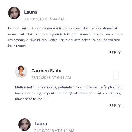
Laura
23/10/2018 AT 5:44 AM
La mulți ani lui Tudor! Ce mare si frumos a crescut! Frumos ca ati marcat
momentul!! Noi nu am făcut ședințe foto profesionale. Deși mai mereu mi-
am propus, cumva nu s-au legat lucrurile și asta pentru că pe undeva cred
îmi e teamă..
REPLY
↓
Carmen Radu
23/10/2018 AT 6:41 AM
Mulțumim! Eu zic să încerci, ședințele foto sunt deosebite. În plus, poți
face cadouri drăguțe pentru bunici 🙂 calendare, fotocărți etc. Te pup,
mi-e dor să te văd!
REPLY
↓
Laura
24/10/2018 AT 6:11 AM