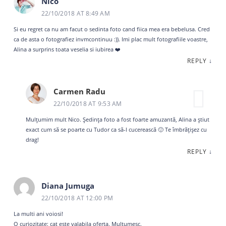
Nico
22/10/2018 AT 8:49 AM
Si eu regret ca nu am facut o sedinta foto cand fiica mea era bebelusa. Cred
ca de asta o fotografiez invmcontinuu :)). Imi plac mult fotografiile voastre,
Alina a surprins toata veselia si iubirea ❤️
REPLY
↓
Carmen Radu
22/10/2018 AT 9:53 AM
Mulțumim mult Nico. Ședința foto a fost foarte amuzantă, Alina a știut
exact cum să se poarte cu Tudor ca să-l cucerească 🙂 Te îmbrățișez cu
drag!
REPLY
↓
Diana Jumuga
22/10/2018 AT 12:00 PM
La multi ani voiosi!
O curiozitate: cat este valabila oferta. Multumesc.