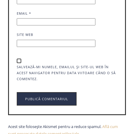
EMAIL
*
SITE WEB
SALVEAZĂ-MI NUMELE, EMAILUL ȘI SITE-UL WEB ÎN
ACEST NAVIGATOR PENTRU DATA VIITOARE CÂND O SĂ
COMENTEZ.
Acest site folosește Akismet pentru a reduce spamul.
Află cum
sunt procesate datele comentariilor tale
.