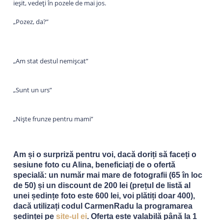
ieșit, vedeți în pozele de mai jos.
„Pozez, da?”
„Am stat destul nemișcat”
„Sunt un urs”
„Niște frunze pentru mami”
Am și o surpriză pentru voi, dacă doriți să faceți o
sesiune foto cu Alina, beneficiați de o ofertă
specială: un număr mai mare de fotografii (65 în loc
de 50) și un discount de 200 lei (prețul de listă al
unei ședințe foto este 600 lei, voi plătiți doar 400),
dacă utilizați codul CarmenRadu la programarea
ședinței pe
site-ul ei
. Oferta este valabilă până la 1