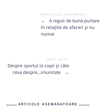
ARTICOLUL ANTERIOR
←
6 reguli de bună purtare
în relațiile de afaceri și nu
numai
NEXT POST
Despre sportul la copii și câte
ceva despre…imunitate
→
ARTICOLE ASEMANATOARE