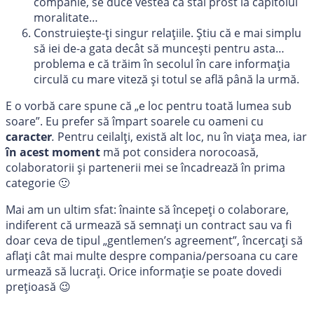
companie, se duce vestea că stai prost la capitolul
moralitate…
Construiește-ți singur relațiile. Știu că e mai simplu
să iei de-a gata decât să muncești pentru asta…
problema e că trăim în secolul în care informația
circulă cu mare viteză și totul se află până la urmă.
E o vorbă care spune că „e loc pentru toată lumea sub
soare”. Eu prefer să împart soarele cu oameni cu
caracter
.
Pentru ceilalți, există alt loc, nu în viața mea, iar
în acest moment
mă pot considera norocoasă,
colaboratorii și partenerii mei se încadrează în prima
categorie 🙂
Mai am un ultim sfat: înainte să începeți o colaborare,
indiferent că urmează să semnați un contract sau va fi
doar ceva de tipul „gentlemen’s agreement”, încercați să
aflați cât mai multe despre compania/persoana cu care
urmează să lucrați. Orice informație se poate dovedi
prețioasă 😉