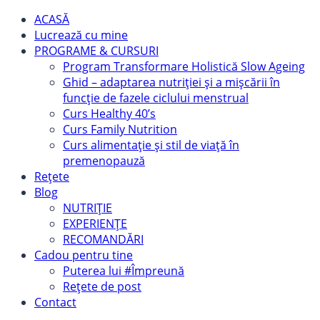
ACASĂ
Lucrează cu mine
PROGRAME & CURSURI
Program Transformare Holistică Slow Ageing
Ghid – adaptarea nutriției și a mișcării în
funcție de fazele ciclului menstrual
Curs Healthy 40’s
Curs Family Nutrition
Curs alimentație și stil de viață în
premenopauză
Rețete
Blog
NUTRIȚIE
EXPERIENȚE
RECOMANDĂRI
Cadou pentru tine
Puterea lui #Împreună
Rețete de post
Contact