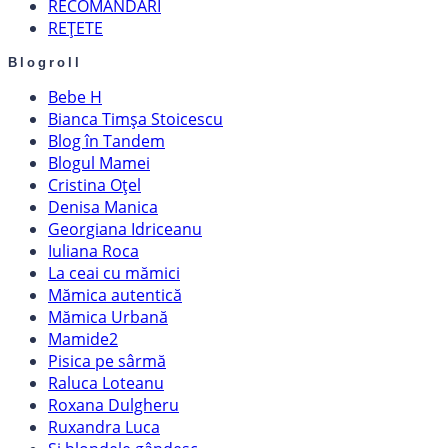
RECOMANDĂRI
REȚETE
Blogroll
Bebe H
Bianca Timșa Stoicescu
Blog în Tandem
Blogul Mamei
Cristina Oțel
Denisa Manica
Georgiana Idriceanu
Iuliana Roca
La ceai cu mămici
Mămica autentică
Mămica Urbană
Mamide2
Pisica pe sârmă
Raluca Loteanu
Roxana Dulgheru
Ruxandra Luca