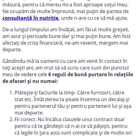
măsură, pentru că mereu mi-a fost aproape soțul meu.
Ne ocupăm de multe împreună, mai puțin de partea de
consultanță în nutriție
,
unde n-are cu ce să mă ajute.
De-a lungul timpului am învățat, am făcut multe greșeli,
am avut și perioade bune dar și mai puțin bune. Am fost
afectați de criza financiară, ne-am revenit, mergem mai
departe.
Gândindu-mă la oamenii cu care am venit în contact în
toți acești ani, am vrut să vă scriu care sunt din punctul
meu de vedere cele
6 reguli de bună purtare în relațiile
de afaceri și nu numai:
Plătește-ți facturile la timp. Către furnizori, către
stat etc. Întârzierea ta poate însemna un decalaj și
pentru partenerul tău și pentru partenerii lui și așa
mai departe.
Fii corect. Nu încălca clauzele unui contract doar
pentru că te gândești că n-ai ce să pățești, pentru
că legile în țara asta sunt complicate și de multe ori