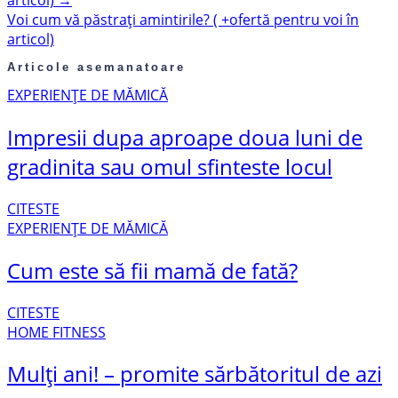
Voi cum vă păstrați amintirile? ( +ofertă pentru voi în
articol)
Articole asemanatoare
EXPERIENȚE DE MĂMICĂ
Impresii dupa aproape doua luni de
gradinita sau omul sfinteste locul
CITESTE
EXPERIENȚE DE MĂMICĂ
Cum este să fii mamă de fată?
CITESTE
HOME FITNESS
Mulți ani! – promite sărbătoritul de azi