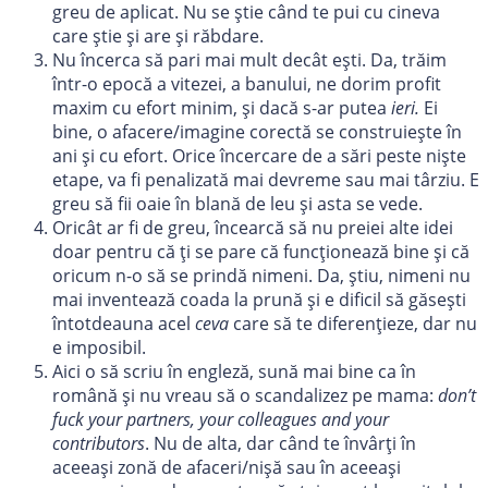
greu de aplicat. Nu se știe când te pui cu cineva
care știe și are și răbdare.
Nu încerca să pari mai mult decât ești. Da, trăim
într-o epocă a vitezei, a banului, ne dorim profit
maxim cu efort minim, și dacă s-ar putea
ieri.
Ei
bine, o afacere/imagine corectă se construiește în
ani și cu efort. Orice încercare de a sări peste niște
etape, va fi penalizată mai devreme sau mai târziu. E
greu să fii oaie în blană de leu și asta se vede.
Oricât ar fi de greu, încearcă să nu preiei alte idei
doar pentru că ți se pare că funcționează bine și că
oricum n-o să se prindă nimeni. Da, știu, nimeni nu
mai inventează coada la prună și e dificil să găsești
întotdeauna acel
ceva
care să te diferențieze, dar nu
e imposibil.
Aici o să scriu în engleză, sună mai bine ca în
română și nu vreau să o scandalizez pe mama:
don’t
fuck your partners, your colleagues and your
contributors
. Nu de alta, dar când te învârți în
aceeași zonă de afaceri/nișă sau în aceeași