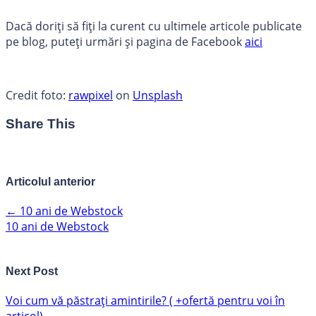
Dacă doriți să fiți la curent cu ultimele articole publicate
pe blog, puteți urmări și pagina de Facebook
aici
Credit foto:
rawpixel
on
Unsplash
Share This
Articolul anterior
←
10 ani de Webstock
10 ani de Webstock
Next Post
Voi cum vă păstrați amintirile? ( +ofertă pentru voi în
articol)
→