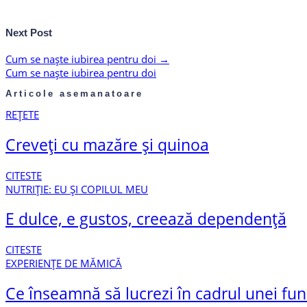
Next Post
Cum se naște iubirea pentru doi
→
Cum se naște iubirea pentru doi
Articole asemanatoare
REȚETE
Creveți cu mazăre și quinoa
CITESTE
NUTRIȚIE: EU ȘI COPILUL MEU
E dulce, e gustos, creează dependență
CITESTE
EXPERIENȚE DE MĂMICĂ
Ce înseamnă să lucrezi în cadrul unei fund