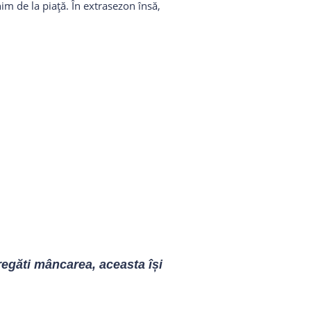
im de la piață. În extrasezon însă,
regăti mâncarea, aceasta își