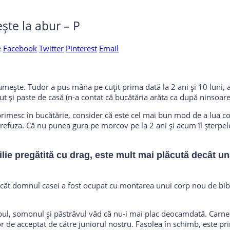
ște la abur – P
e
Facebook
Twitter
Pinterest
Email
umește. Tudor a pus mâna pe cuțit prima dată la 2 ani și 10 luni, a
ut și paste de casă (n-a contat că bucătăria arăta ca după ninsoare)
 primesc în bucătărie, consider că este cel mai bun mod de a lua co
fuza. Că nu punea gura pe morcov pe la 2 ani și acum îl șterpeleșt
ilie pregătită cu drag, este mult mai plăcută decât un
cât domnul casei a fost ocupat cu montarea unui corp nou de bib
apul, somonul și păstrăvul văd că nu-i mai plac deocamdată. Carne
or de acceptat de către juniorul nostru. Fasolea în schimb, este pr