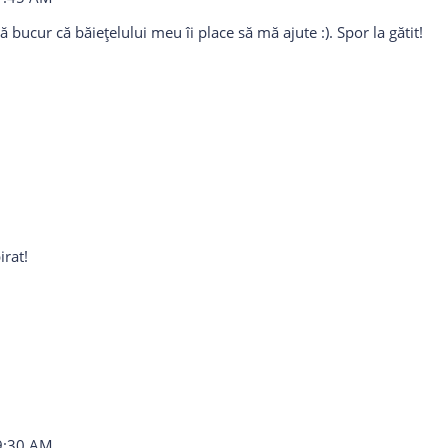
bucur că băiețelului meu îi place să mă ajute :). Spor la gătit!
irat!
9:30 AM