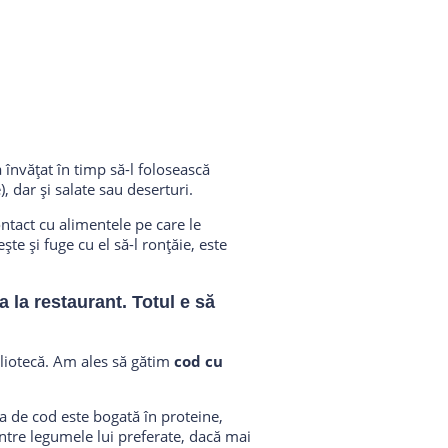
 învățat în timp să-l folosească
, dar și salate sau deserturi.
ntact cu alimentele pe care le
e și fuge cu el să-l ronțăie, este
a la restaurant. Totul e să
liotecă. Am ales să gătim
cod cu
a de cod este bogată în proteine,
intre legumele lui preferate, dacă mai