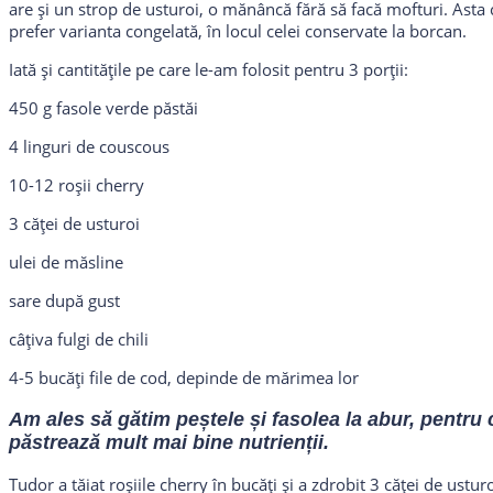
are și un strop de usturoi, o mănâncă fără să facă mofturi. Asta 
prefer varianta congelată, în locul celei conservate la borcan.
Iată și cantitățile pe care le-am folosit pentru 3 porții:
450 g fasole verde păstăi
4 linguri de couscous
10-12 roșii cherry
3 căței de usturoi
ulei de măsline
sare după gust
câțiva fulgi de chili
4-5 bucăți file de cod, depinde de mărimea lor
Am ales să gătim peștele și fasolea la abur, pentru
păstrează mult mai bine nutrienții.
Tudor a tăiat roșiile cherry în bucăți și a zdrobit 3 căței de usturoi