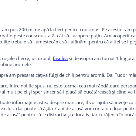
s am pus 200 ml de apă la fiert pentru couscous. Pe acesta l-am pu
nat-o peste couscous, atât cât să-l acopere puțin. Am acoperit cas
lițe trebuie să-l amestecăm, să-l afânăm, pentru că altfel se lipe
 roșiile cherry, usturoiul,
fasolea
și deasupra am turnat 1 lingură 
 îmbine aromele.
supra am presărat câțiva fulgi de chili pentru aromă. Da, Tudor mă
care, între noi fie spus, nu este tocmai cea mai răbdătoare persoa
i mult pe el și sper sincer să-i placă să bucătărească și când va 
ate informațiile astea despre mâncare, îl vor ajuta să învețe că de
e exclus, dar poate că ăștia 7 ani de acasă vor conta nu doar pentru
l de acasă” pentru că e distractiv și educativ, iar curățenia în buc