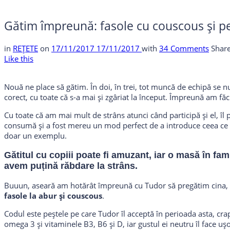
Gătim împreună: fasole cu couscous și pe
in
REȚETE
on
17/11/2017
17/11/2017
with
34 Comments
Shar
Like this
Nouă ne place să gătim. În doi, în trei, tot muncă de echipă se n
corect, cu toate că s-a mai și zgâriat la început. Împreună am făc
Cu toate că am mai mult de strâns atunci când participă și el, îl
consumă și a fost mereu un mod perfect de a introduce ceea ce re
doar un exemplu.
Gătitul cu copiii poate fi amuzant, iar o masă în fam
avem puțină răbdare la strâns.
Buuun, aseară am hotărât împreună cu Tudor să pregătim cina, 
fasole la abur și couscous
.
Codul este peștele pe care Tudor îl acceptă în perioada asta, cr
omega 3 și vitaminele B3, B6 și D, iar gustul ei neutru îl face uș