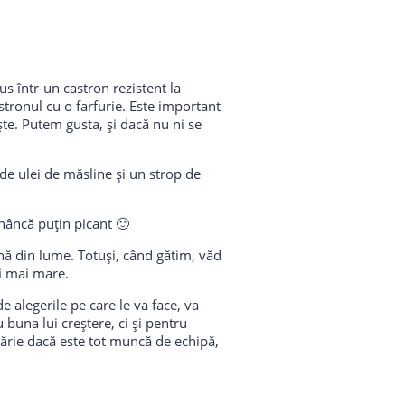
s într-un castron rezistent la
tronul cu o farfurie. Este important
ște. Putem gusta, și dacă nu ni se
de ulei de măsline și un strop de
nâncă puțin picant 🙂
nă din lume. Totuși, când gătim, văd
fi mai mare.
 alegerile pe care le va face, va
 buna lui creștere, ci și pentru
ătărie dacă este tot muncă de echipă,