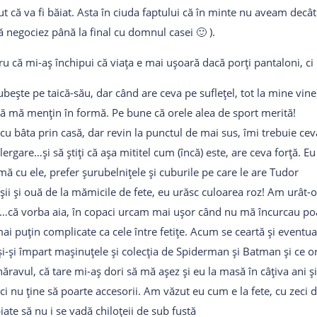
iut că va fi băiat. Asta în ciuda faptului că în minte nu aveam dec
ă negociez până la final cu domnul casei 🙂 ).
 că mi-aș închipui că viața e mai ușoară dacă porți pantaloni, ci p
bește pe taică-său, dar când are ceva pe suflețel, tot la mine vine
 să mă mențin în formă. Pe bune că orele alea de sport merită!
cu bâta prin casă, dar revin la punctul de mai sus, îmi trebuie cev
gare…și să știți că așa mititel cum (încă) este, are ceva forță. E
ă cu ele, prefer șurubelnițele și cuburile pe care le are Tudor
roșii și ouă de la mămicile de fete, eu urăsc culoarea roz! Am ur
ni…că vorba aia, în copaci urcam mai ușor când nu mă încurcau po
mai puțin complicate ca cele între fetițe. Acum se ceartă și eventual
i-și împart mașinuțele și colecția de Spiderman și Batman și ce o
 năravul, că tare mi-aș dori să mă așez și eu la masă în câțiva ani și
ci nu ține să poarte accesorii. Am văzut eu cum e la fete, cu zeci d
ate să nu i se vadă chiloțeii de sub fustă