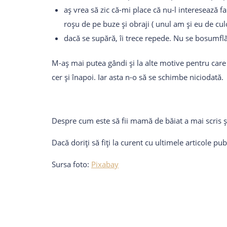
aș vrea să zic că-mi place că nu-l interesează f
roșu de pe buze și obraji ( unul am și eu de culo
dacă se supără, îi trece repede. Nu se bosumflă
M-aș mai putea gândi și la alte motive pentru car
cer și înapoi. Iar asta n-o să se schimbe niciodată.
Despre cum este să fii mamă de băiat a mai scris ș
Dacă doriți să fiți la curent cu ultimele articole p
Sursa foto:
Pixabay