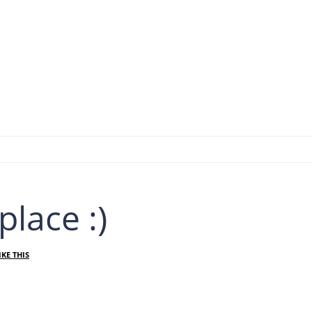
lace :)
IKE THIS