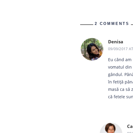
2 COMMENTS
Denisa
09/09/2017 A
Eu când am r
vomatul din 
gândul. Până
în fetiță pân
masă ca să z
că fetele sun
Ca