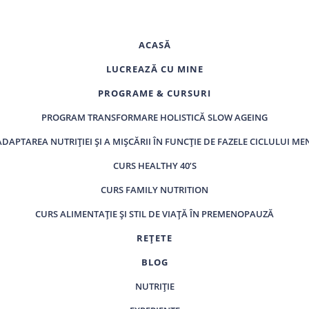
ACASĂ
LUCREAZĂ CU MINE
PROGRAME & CURSURI
PROGRAM TRANSFORMARE HOLISTICĂ SLOW AGEING
ADAPTAREA NUTRIȚIEI ȘI A MIȘCĂRII ÎN FUNCȚIE DE FAZELE CICLULUI M
CURS HEALTHY 40’S
CURS FAMILY NUTRITION
CURS ALIMENTAȚIE ȘI STIL DE VIAȚĂ ÎN PREMENOPAUZĂ
REȚETE
BLOG
NUTRIȚIE