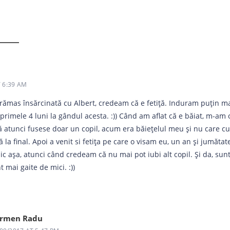
T 6:39 AM
ămas însărcinată cu Albert, credeam că e fetiță. Induram puțin mai
primele 4 luni la gândul acesta. :)) Când am aflat că e băiat, m-am
 atunci fusese doar un copil, acum era băiețelul meu și nu care cu
ă la final. Apoi a venit si fetița pe care o visam eu, un an și jumăta
ic așa, atunci când credeam că nu mai pot iubi alt copil. Și da, sun
t mai gaite de mici. :))
rmen Radu