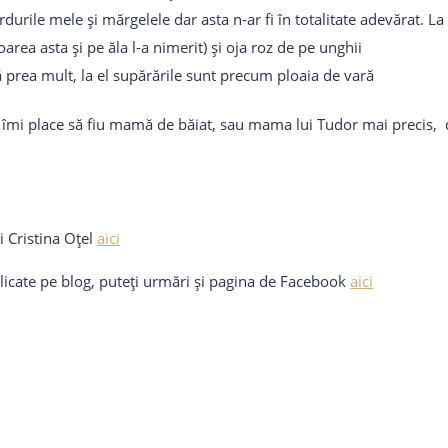
ardurile mele și mărgelele dar asta n-ar fi în totalitate adevărat. 
area asta și pe ăla l-a nimerit) și oja roz de pe unghii
 prea mult, la el supărările sunt precum ploaia de vară
e îmi place să fiu mamă de băiat, sau mama lui Tudor mai precis, 
i Cristina Oțel
aici
ublicate pe blog, puteți urmări și pagina de Facebook
aici