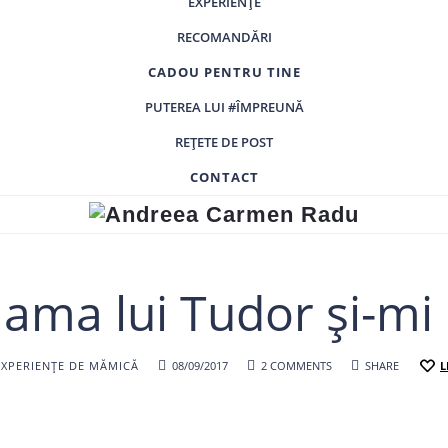
EXPERIENȚE
RECOMANDĂRI
CADOU PENTRU TINE
PUTEREA LUI #ÎMPREUNĂ
REȚETE DE POST
CONTACT
Andreea
Carmen
Radu
ama lui Tudor și-mi p
EXPERIENȚE DE MĂMICĂ
08/09/2017
2 COMMENTS
SHARE
L