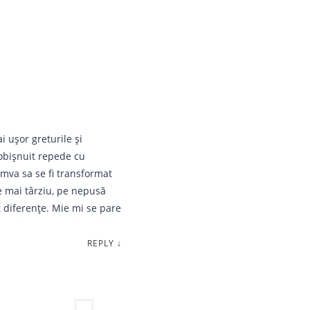
 ușor greturile și
 obișnuit repede cu
mva sa se fi transformat
te mai târziu, pe nepusă
t diferențe. Mie mi se pare
REPLY
↓