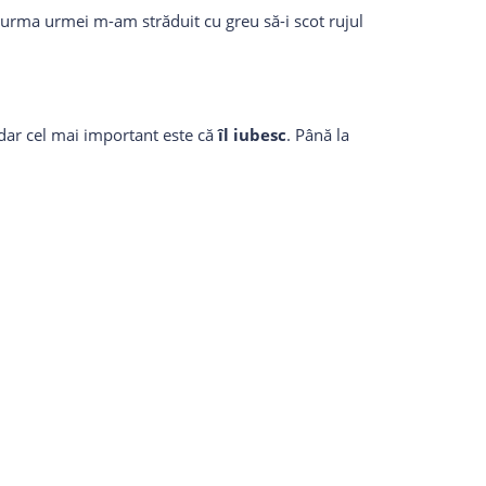
La urma urmei m-am străduit cu greu să-i scot rujul
dar cel mai important este că
îl iubesc
. Până la