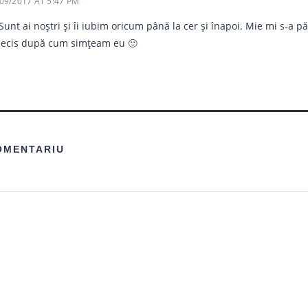
09/2017 AT 5:47 PM
Sunt ai noștri și îi iubim oricum până la cer și înapoi. Mie mi s-a 
decis după cum simțeam eu 🙂
OMENTARIU