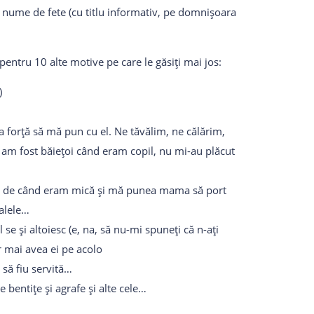
ât nume de fete (cu titlu informativ, pe domnișoara
entru 10 alte motive pe care le găsiți mai jos:
)
a forță să mă pun cu el. Ne tăvălim, ne călărim,
u am fost băiețoi când eram copil, nu mi-au plăcut
ât-o de când eram mică și mă punea mama să port
alele…
 se și altoiesc (e, na, să nu-mi spuneți că n-ați
r mai avea ei pe acolo
 să fiu servită…
e bentițe și agrafe și alte cele…