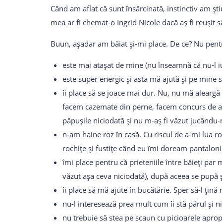
Când am aflat că sunt însărcinată, instinctiv am șt
mea ar fi chemat-o Ingrid Nicole dacă aș fi reușit s
Buun, așadar am băiat și-mi place. De ce? Nu pentru
este mai atașat de mine (nu înseamnă că nu-l iu
este super energic și asta mă ajută și pe mine
îi place să se joace mai dur. Nu, nu mă aleargă 
facem cazemate din perne, facem concurs de aler
păpușile niciodată și nu m-aș fi văzut jucându-m
n-am haine roz în casă. Cu riscul de a-mi lua 
rochițe și fustițe când eu îmi doream pantalo
îmi place pentru că prieteniile între băieți par 
văzut așa ceva niciodată), după aceea se pupă ș
îi place să mă ajute în bucătărie. Sper să-l țină
nu-l interesează prea mult cum îi stă părul și ni
nu trebuie să stea pe scaun cu picioarele apropi