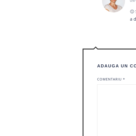
09/
🙂 
a 
ADAUGA UN C
COMENTARIU
*