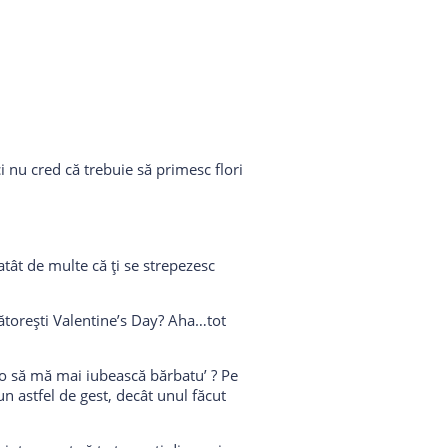
ci nu cred că trebuie să primesc flori
tât de multe că ți se strepezesc
bătorești Valentine’s Day? Aha…tot
n-o să mă mai iubească bărbatu’ ? Pe
n astfel de gest, decât unul făcut