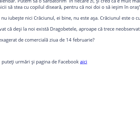
endar. Putem să o sărbătorim în fiecare zi, și cred că e mult mai 
cii să stea cu copilul diseară, pentru că noi doi o să ieșim în oraș”
e nu iubește nici Crăciunul, ei bine, nu este așa. Crăciunul este o c
rvat că deși la noi există Dragobetele, aproape că trece neobserva
exagerat de comercială ziua de 14 februarie?
og, puteți urmări și pagina de Facebook
aici