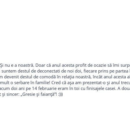
Și nu e a noastră. Doar că anul acesta profit de ocazie să îmi surp
 suntem destul de deconectati de noi doi, fiecare prins pe partea 
m devenit destul de comodă în relația noastră, încât anul acesta 
mult o serbare în familie! Cred că așa am prezentat-o și anul trecut 
 acum doi ani pe 14 februarie eram în toi cu finisajele casei. A dou
i sincer: „Gresie și faianță”! :)))