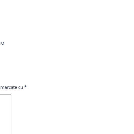
PM
t marcate cu
*