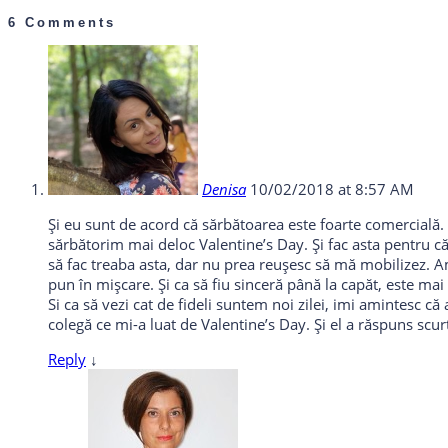
6 Comments
Denisa
10/02/2018 at 8:57 AM
Și eu sunt de acord că sărbătoarea este foarte comercială. 
sărbătorim mai deloc Valentine’s Day. Și fac asta pentru că
să fac treaba asta, dar nu prea reușesc să mă mobilizez. A
pun în mișcare. Și ca să fiu sinceră până la capăt, este mai 
Si ca să vezi cat de fideli suntem noi zilei, imi amintesc că
colegă ce mi-a luat de Valentine’s Day. Și el a răspuns scurt ș
Reply
↓