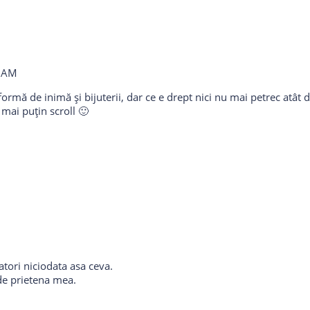
8 AM
rmă de inimă și bijuterii, dar ce e drept nici nu mai petrec atât 
mai puțin scroll 🙂
tori niciodata asa ceva.
de prietena mea.