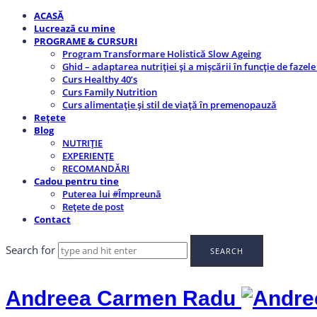
ACASĂ
Lucrează cu mine
PROGRAME & CURSURI
Program Transformare Holistică Slow Ageing
Ghid – adaptarea nutriției și a mișcării în funcție de fazele
Curs Healthy 40’s
Curs Family Nutrition
Curs alimentație și stil de viață în premenopauză
Rețete
Blog
NUTRIȚIE
EXPERIENȚE
RECOMANDĂRI
Cadou pentru tine
Puterea lui #Împreună
Rețete de post
Contact
Search for
Andreea Carmen Radu