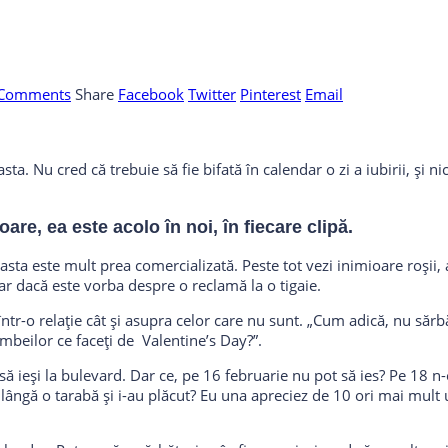
 Comments
Share
Facebook
Twitter
Pinterest
Email
a. Nu cred că trebuie să fie bifată în calendar o zi a iubirii, și ni
re, ea este acolo în noi, în fiecare clipă.
ta este mult prea comercializată. Peste tot vezi inimioare roșii, a
iar dacă este vorba despre o reclamă la o tigaie.
 într-o relație cât și asupra celor care nu sunt. „Cum adică, nu săr
umbeilor ce faceți de Valentine’s Day?”.
 să ieși la bulevard. Dar ce, pe 16 februarie nu pot să ies? Pe 18 
 lângă o tarabă și i-au plăcut? Eu una apreciez de 10 ori mai mult u