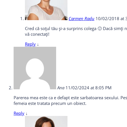
Carmen Radu
10/02/2018 at 
Cred că soțul tău și-a surprins colega 🙂 Dacă simți n
vă conectați!
Reply
↓
Ana
11/02/2024 at 8:05 PM
Parerea mea este ca e defapt este sarbatoarea sexului. Peste
femeia este tratata precum un obiect.
Reply
↓