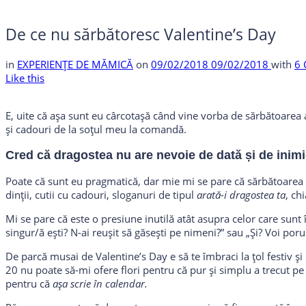
De ce nu sărbătoresc Valentine’s Day
in
EXPERIENȚE DE MĂMICĂ
on
09/02/2018
09/02/2018
with
6
Like this
E, uite că așa sunt eu cârcotașă când vine vorba de sărbătoarea ast
și cadouri de la soțul meu la comandă.
Cred că dragostea nu are nevoie de dată și de inimioa
Poate că sunt eu pragmatică, dar mie mi se pare că sărbătoarea as
dinții, cutii cu cadouri, sloganuri de tipul
arată-i dragostea ta
, ch
Mi se pare că este o presiune inutilă atât asupra celor care sunt
singur/ă ești? N-ai reușit să găsești pe nimeni?” sau „Și? Voi por
De parcă musai de Valentine’s Day e să te îmbraci la țol festiv și
20 nu poate să-mi ofere flori pentru că pur și simplu a trecut pe
pentru că
așa scrie în calendar.