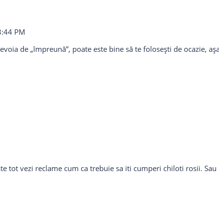
3:44 PM
evoia de „împreună”, poate este bine să te folosești de ocazie, așa 
 tot vezi reclame cum ca trebuie sa iti cumperi chiloti rosii. Sau e