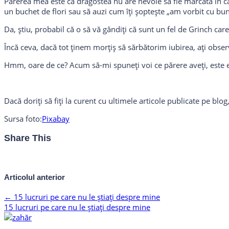
Părerea mea este că dragostea nu are nevoie să fie marcată în cal
un buchet de flori sau să auzi cum îți șoptește „am vorbit cu buni
Da, știu, probabil că o să vă gândiți că sunt un fel de Grinch car
Încă ceva, dacă tot ținem morțiș să sărbătorim iubirea, ați obse
Hmm, oare de ce? Acum să-mi spuneți voi ce părere aveți, este 
Dacă doriți să fiți la curent cu ultimele articole publicate pe bl
Sursa foto:
Pixabay
Share This
Articolul anterior
←
15 lucruri pe care nu le știați despre mine
15 lucruri pe care nu le știați despre mine