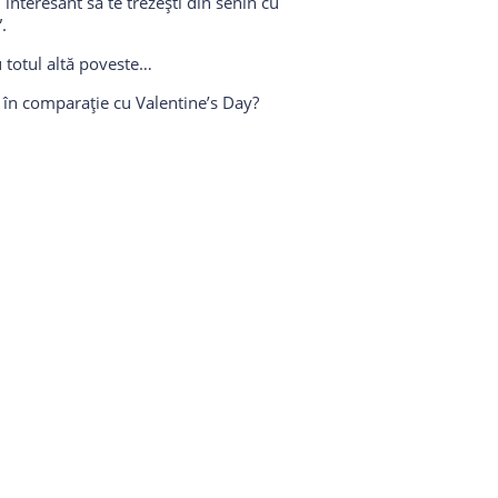
interesant să te trezești din senin cu
.
u totul altă poveste…
t în comparație cu Valentine’s Day?