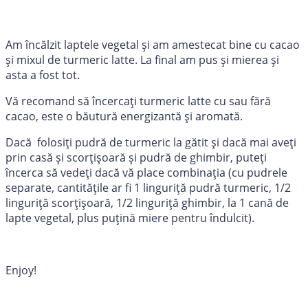
Am încălzit laptele vegetal și am amestecat bine cu cacao
și mixul de turmeric latte. La final am pus și mierea și
asta a fost tot.
Vă recomand să încercați turmeric latte cu sau fără
cacao, este o băutură energizantă și aromată.
Dacă folosiți pudră de turmeric la gătit și dacă mai aveți
prin casă și scorțișoară și pudră de ghimbir, puteți
încerca să vedeți dacă vă place combinația (cu pudrele
separate, cantitățile ar fi 1 linguriță pudră turmeric, 1/2
linguriță scorțișoară, 1/2 linguriță ghimbir, la 1 cană de
lapte vegetal, plus puțină miere pentru îndulcit).
Enjoy!