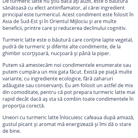
De turmeric latte nu știu dacă ați auzit, este o băutură
sănătoasă cu efect antiinflamator, al cărei ingredient
principal este turmericul. Acest condiment este folosit în
Asia de Sud-Est și în Orientul Mijlociu și are multe
beneficii, printre care și reducerea declinului cognitiv.
Turmeric latte este o băutură care conține lapte vegetal,
pudră de turmeric și diferite alte condimente, de la
ghimbir scorțișoară, nucșoară și până la piper.
Putem să amestecăm noi condimentele enumerate sau
putem cumpăra un mix gata făcut. Există pe piață multe
variante, cu ingrediente ecologice, fără zaharuri
adăugate sau conservanți. Eu am folosit un astfel de mix
din comoditate, pentru că pot prepara turmeric latte mai
rapid decât dacă aș sta să combin toate condimentele în
proporția corectă.
Uneori cu turmeric latte înlocuiesc cafeaua după amiază,
gustul picant și aromat mă energizează și îmi dă o stare
de bine.