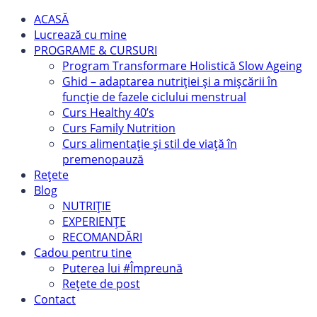
ACASĂ
Lucrează cu mine
PROGRAME & CURSURI
Program Transformare Holistică Slow Ageing
Ghid – adaptarea nutriției și a mișcării în
funcție de fazele ciclului menstrual
Curs Healthy 40’s
Curs Family Nutrition
Curs alimentație și stil de viață în
premenopauză
Rețete
Blog
NUTRIȚIE
EXPERIENȚE
RECOMANDĂRI
Cadou pentru tine
Puterea lui #Împreună
Rețete de post
Contact