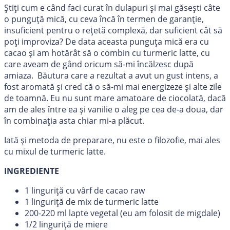
Știți cum e când faci curat în dulapuri și mai găsești câte
o punguță mică, cu ceva încă în termen de garanție,
insuficient pentru o rețetă complexă, dar suficient cât să
poți improviza? De data aceasta punguța mică era cu
cacao și am hotărât să o combin cu turmeric latte, cu
care aveam de gând oricum să-mi încălzesc după
amiaza. Băutura care a rezultat a avut un gust intens, a
fost aromată și cred că o să-mi mai energizeze și alte zile
de toamnă. Eu nu sunt mare amatoare de ciocolată, dacă
am de ales între ea și vanilie o aleg pe cea de-a doua, dar
în combinația asta chiar mi-a plăcut.
Iată și metoda de preparare, nu este o filozofie, mai ales
cu mixul de turmeric latte.
INGREDIENTE
1 linguriță cu vârf de cacao raw
1 linguriță de mix de turmeric latte
200-220 ml lapte vegetal (eu am folosit de migdale)
1/2 linguriță de miere