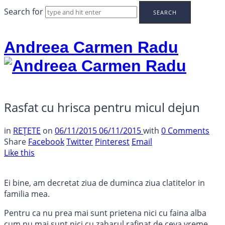
Search for
Andreea Carmen Radu
Rasfat cu hrisca pentru micul dejun
in
REȚETE
on
06/11/2015
06/11/2015
with
0 Comments
Share
Facebook
Twitter
Pinterest
Email
Like this
Ei bine, am decretat ziua de duminca ziua clatitelor in
familia mea.
Pentru ca nu prea mai sunt prietena nici cu faina alba
cum nu mai sunt nici cu zaharul rafinat de ceva vreme,