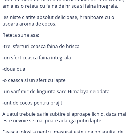
am ales o reteta cu faina de hrisca si faina integrala.
Ies niste clatite absolut delicioase, hranitoare cu o
usoara aroma de cocos.
Reteta suna asa:
-trei sferturi ceasca faina de hrisca
-un sfert ceasca faina integrala
-doua oua
-o ceasca si un sfert cu lapte
-un varf mic de lingurita sare Himalaya neiodata
-unt de cocos pentru prajit
Aluatul trebuie sa fie subtire si aproape lichid, daca mai
este nevoie se mai poate adauga putin lapte.
Ceasca folosita pentru masurat este una obisnuita, de