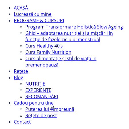
ACASĂ
Lucrează cu mine
PROGRAME & CURSURI
Program Transformare Holistică Slow Ageing
Ghid – adaptarea nutriției și a mișcării în
funcție de fazele ciclului menstrual
Curs Healthy 40’s
Curs Family Nutrition
Curs alimentație și stil de viață în
premenopauză
Rețete
Blog
NUTRIȚIE
EXPERIENȚE
RECOMANDĂRI
Cadou pentru tine
Puterea lui #Împreună
Rețete de post
Contact