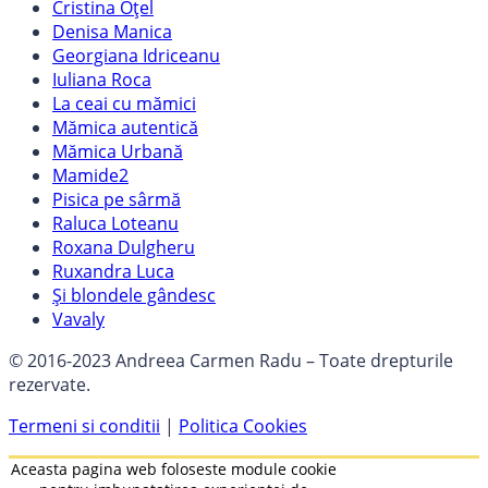
Cristina Oțel
Denisa Manica
Georgiana Idriceanu
Iuliana Roca
La ceai cu mămici
Mămica autentică
Mămica Urbană
Mamide2
Pisica pe sârmă
Raluca Loteanu
Roxana Dulgheru
Ruxandra Luca
Și blondele gândesc
Vavaly
© 2016-2023 Andreea Carmen Radu – Toate drepturile
rezervate.
Termeni si conditii
|
Politica Cookies
Aceasta pagina web foloseste module cookie