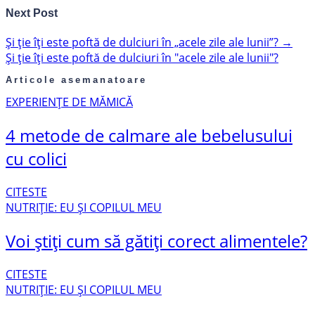
Next Post
Și ție îți este poftă de dulciuri în „acele zile ale lunii”?
→
Și ție îți este poftă de dulciuri în "acele zile ale lunii"?
Articole asemanatoare
EXPERIENȚE DE MĂMICĂ
4 metode de calmare ale bebelusului
cu colici
CITESTE
NUTRIȚIE: EU ȘI COPILUL MEU
Voi știți cum să gătiți corect alimentele?
CITESTE
NUTRIȚIE: EU ȘI COPILUL MEU