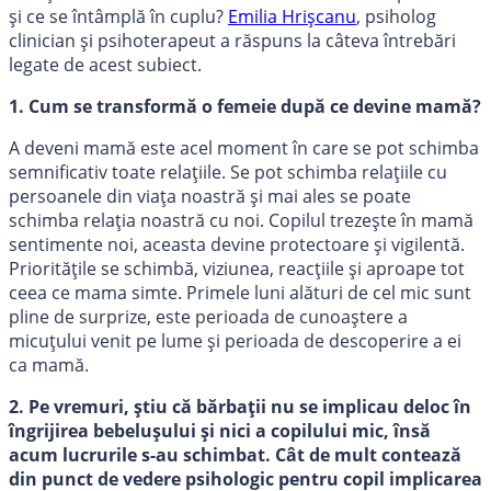
și ce se întâmplă în cuplu?
Emilia Hrișcanu
, psiholog
clinician și psihoterapeut a răspuns la câteva întrebări
legate de acest subiect.
1. Cum se transformă o femeie după ce devine mamă?
A deveni mamă este acel moment în care se pot schimba
semnificativ toate relațiile. Se pot schimba relațiile cu
persoanele din viața noastră și mai ales se poate
schimba relația noastră cu noi. Copilul trezește în mamă
sentimente noi, aceasta devine protectoare și vigilentă.
Prioritățile se schimbă, viziunea, reacțiile și aproape tot
ceea ce mama simte. Primele luni alături de cel mic sunt
pline de surprize, este perioada de cunoaștere a
micuțului venit pe lume și perioada de descoperire a ei
ca mamă.
2. Pe vremuri, știu că bărbații nu se implicau deloc în
îngrijirea bebelușului și nici a copilului mic, însă
acum lucrurile s-au schimbat. Cât de mult contează
din punct de vedere psihologic pentru copil implicarea