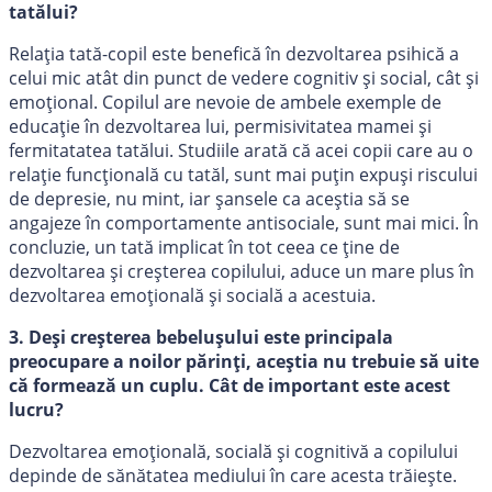
tatălui?
Relația tată-copil este benefică în dezvoltarea psihică a
celui mic atât din punct de vedere cognitiv și social, cât și
emoțional. Copilul are nevoie de ambele exemple de
educație în dezvoltarea lui, permisivitatea mamei și
fermitatatea tatălui. Studiile arată că acei copii care au o
relație funcțională cu tatăl, sunt mai puțin expuși riscului
de depresie, nu mint, iar șansele ca aceștia să se
angajeze în comportamente antisociale, sunt mai mici. În
concluzie, un tată implicat în tot ceea ce ține de
dezvoltarea și creșterea copilului, aduce un mare plus în
dezvoltarea emoțională și socială a acestuia.
3. Deși creșterea bebelușului este principala
preocupare a noilor părinți, aceștia nu trebuie să uite
că formează un cuplu. Cât de important este acest
lucru?
Dezvoltarea emoțională, socială și cognitivă a copilului
depinde de sănătatea mediului în care acesta trăiește.