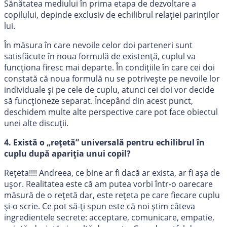
Sănătatea mediului în prima etapa de dezvoltare a
copilului, depinde exclusiv de echilibrul relației parinților
lui.
În măsura în care nevoile celor doi parteneri sunt
satisfăcute în noua formulă de existență, cuplul va
funcționa firesc mai departe. În condițiile în care cei doi
constată că noua formulă nu se potrivește pe nevoile lor
individuale și pe cele de cuplu, atunci cei doi vor decide
să funcționeze separat. Începând din acest punct,
deschidem multe alte perspective care pot face obiectul
unei alte discuții.
4. Există o „rețetă” universală pentru echilibrul în
cuplu după apariția unui copil?
Rețeta!!!! Andreea, ce bine ar fi dacă ar exista, ar fi așa de
ușor. Realitatea este că am putea vorbi într-o oarecare
măsură de o rețetă dar, este rețeta pe care fiecare cuplu
și-o scrie. Ce pot să-ți spun este că noi știm câteva
ingredientele secrete: acceptare, comunicare, empatie,