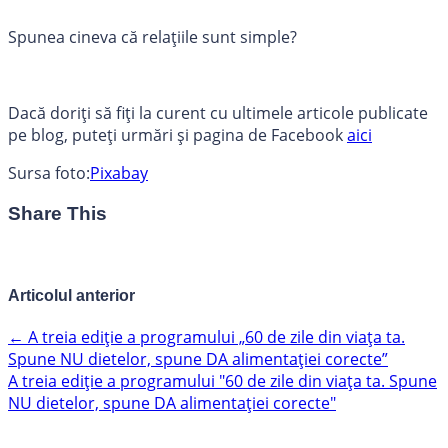
Spunea cineva că relațiile sunt simple?
Dacă doriți să fiți la curent cu ultimele articole publicate
pe blog, puteți urmări și pagina de Facebook
aici
Sursa foto:
Pixabay
Share This
Articolul anterior
←
A treia ediție a programului „60 de zile din viața ta.
Spune NU dietelor, spune DA alimentației corecte”
A treia ediție a programului "60 de zile din viața ta. Spune
NU dietelor, spune DA alimentației corecte"