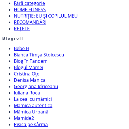
Fără categorie
HOME FITNESS
NUTRIȚIE: EU ȘI COPILUL MEU
RECOMANDĂRI
REȚETE
Blogroll
Bebe H
Bianca Timșa Stoicescu
Blog în Tandem
Blogul Mamei
Cristina Oțel
Denisa Manica
Georgiana Idriceanu
Iuliana Roca
La ceai cu mămici
Mămica autentică
Mămica Urbană
Mamide2
Pisica pe sârmă