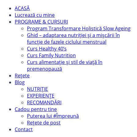
ACASĂ
Lucrează cu mine
PROGRAME & CURSURI
Program Transformare Holistică Slow Ageing
Ghid – adaptarea nutriției și a mișcării în
funcție de fazele ciclului menstrual
Curs Healthy 40’s
Curs Family Nutrition
Curs alimentație și stil de viață în
premenopauză
Rețete
Blog
NUTRIȚIE
EXPERIENȚE
RECOMANDĂRI
Cadou pentru tine
Puterea lui #Împreună
Rețete de post
Contact