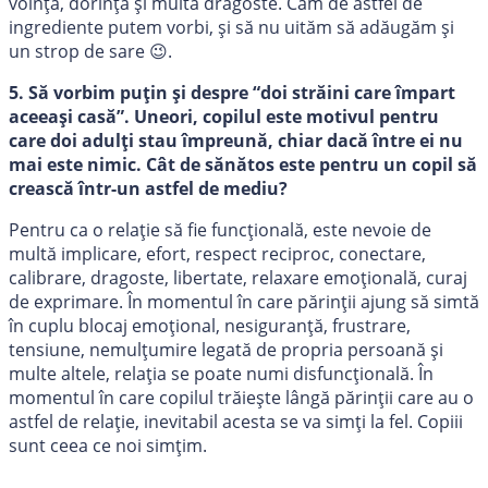
voință, dorință și multă dragoste. Cam de astfel de
ingrediente putem vorbi, și să nu uităm să adăugăm și
un strop de sare 😉.
5. Să vorbim puțin și despre “doi străini care împart
aceeași casă”. Uneori, copilul este motivul pentru
care doi adulți stau împreună, chiar dacă între ei nu
mai este nimic. Cât de sănătos este pentru un copil să
crească într-un astfel de mediu?
Pentru ca o relație să fie funcțională, este nevoie de
multă implicare, efort, respect reciproc, conectare,
calibrare, dragoste, libertate, relaxare emoțională, curaj
de exprimare. În momentul în care părinții ajung să simtă
în cuplu blocaj emoțional, nesiguranță, frustrare,
tensiune, nemulțumire legată de propria persoană și
multe altele, relația se poate numi disfuncțională. În
momentul în care copilul trăiește lângă părinții care au o
astfel de relație, inevitabil acesta se va simți la fel. Copiii
sunt ceea ce noi simțim.