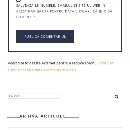
SALVEAZĂ-MI NUMELE, EMAILUL ȘI SITE-UL WEB ÎN
ACEST NAVIGATOR PENTRU DATA VIITOARE CÂND O SĂ
COMENTEZ.
Acest site folosește Akismet pentru a reduce spamul.
Află cum
sunt procesate datele comentariilor tale
.
CAUTĂ
DUPĂ:
ARHIVA ARTICOLE
ARHIVA