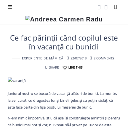
Andreea
Carmen
Radu
Ce fac părinții când copilul este
în vacanță cu bunicii
EXPERIENȚE DE MĂMICĂ
22/07/2018
2 COMMENTS
SHARE
LIKE THIS
Juniorul nostru se bucură de vacanță alături de bunici. La munte,
la aer curat, cu dragostea lor și bineînțeles și cu puțin răsfăț, că
asta face parte din fișa postului meseriei de bunic.
N-am nimic împotrivă, știu că așa își construiește amintiri și pentru
că bunicii mai pot și vor, nu vreau să-l privez pe Tudor de asta.