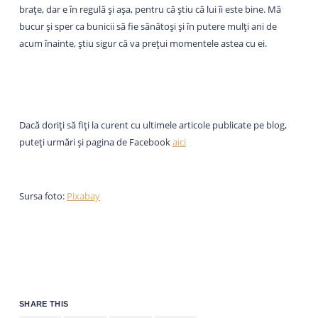
brațe, dar e în regulă și așa, pentru că știu că lui îi este bine. Mă
bucur și sper ca bunicii să fie sănătoși și în putere mulți ani de
acum înainte, știu sigur că va prețui momentele astea cu ei.
Dacă doriți să fiți la curent cu ultimele articole publicate pe blog,
puteți urmări și pagina de Facebook
aici
Sursa foto:
Pixabay
SHARE THIS