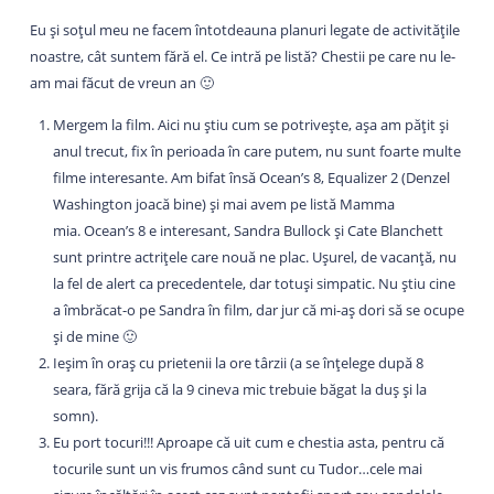
Eu și soțul meu ne facem întotdeauna planuri legate de activitățile
noastre, cât suntem fără el. Ce intră pe listă? Chestii pe care nu le-
am mai făcut de vreun an 🙂
Mergem la film. Aici nu știu cum se potrivește, așa am pățit și
anul trecut, fix în perioada în care putem, nu sunt foarte multe
filme interesante. Am bifat însă Ocean’s 8, Equalizer 2 (Denzel
Washington joacă bine) și mai avem pe listă Mamma
mia. Ocean’s 8 e interesant, Sandra Bullock și Cate Blanchett
sunt printre actrițele care nouă ne plac. Ușurel, de vacanță, nu
la fel de alert ca precedentele, dar totuși simpatic. Nu știu cine
a îmbrăcat-o pe Sandra în film, dar jur că mi-aș dori să se ocupe
și de mine 🙂
Ieșim în oraș cu prietenii la ore târzii (a se înțelege după 8
seara, fără grija că la 9 cineva mic trebuie băgat la duș și la
somn).
Eu port tocuri!!! Aproape că uit cum e chestia asta, pentru că
tocurile sunt un vis frumos când sunt cu Tudor…cele mai