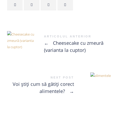
ARTICOLUL ANTERIOR
←
Cheesecake cu zmeură
(varianta la cuptor)
NEXT POST
Voi știți cum să gătiți corect
alimentele?
→