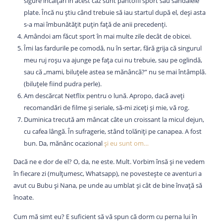
sigure încălțări în acest caz sunt pantofii sport sau sandalele
plate. Încă nu știu când trebuie să iau startul după el, deși asta
s-a mai îmbunătățit puțin față de anii precedenți.
Amândoi am făcut sport în mai multe zile decât de obicei.
Îmi las fardurile pe comodă, nu în sertar, fără grija că singurul
meu ruj roșu va ajunge pe fața cui nu trebuie, sau pe oglindă,
sau că „mami, biluțele astea se mănâncă?” nu se mai întâmplă.
(biluțele fiind pudra perle).
Am descărcat Netflix pentru o lună. Apropo, dacă aveți
recomandări de filme și seriale, să-mi ziceți și mie, vă rog.
Duminica trecută am mâncat câte un croissant la micul dejun,
cu cafea lângă. În sufragerie, stând tolăniți pe canapea. A fost
bun. Da, mănânc ocazional
și eu sunt om…
Dacă ne e dor de el? O, da, ne este. Mult. Vorbim însă și ne vedem
în fiecare zi (mulțumesc, Whatsapp), ne povestește ce aventuri a
avut cu Bubu și Nana, pe unde au umblat și cât de bine învață să
înoate.
Cum mă simt eu? E suficient să vă spun că dorm cu perna lui în