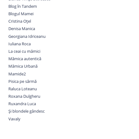
Blog în Tandem
Blogul Mamei
Cristina Oțel
Denisa Manica
Georgiana Idriceanu
Iuliana Roca
La ceai cu mămici
Mămica autentică
Mămica Urbană
Mamide2
Pisica pe sârmă
Raluca Loteanu
Roxana Dulgheru
Ruxandra Luca
Și blondele gândesc
Vavaly