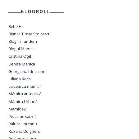
BLOGROLL
Bebe H
Bianca Timșa Stoicescu
Blog în Tandem
Blogul Mamei
Cristina Oțel
Denisa Manica
Georgiana Idriceanu
Iuliana Roca
La ceai cu mămici
Mămica autentică
Mămica Urbană
Mamide2
Pisica pe sârmă
Raluca Loteanu
Roxana Dulgheru
Ruxandra Luca