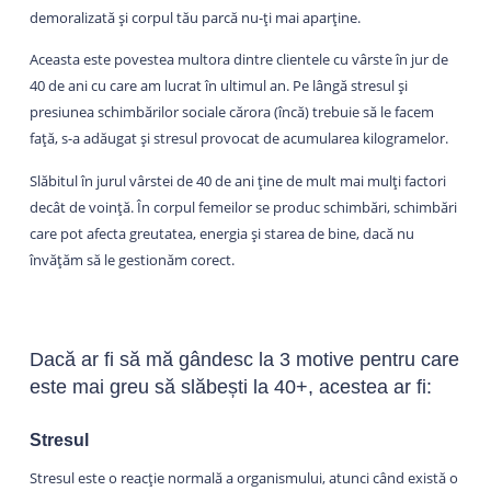
demoralizată și corpul tău parcă nu-ți mai aparține.
Aceasta este povestea multora dintre clientele cu vârste în jur de
40 de ani cu care am lucrat în ultimul an. Pe lângă stresul și
presiunea schimbărilor sociale cărora (încă) trebuie să le facem
față, s-a adăugat și stresul provocat de acumularea kilogramelor.
Slăbitul în jurul vârstei de 40 de ani ține de mult mai mulți factori
decât de voință. În corpul femeilor se produc schimbări, schimbări
care pot afecta greutatea, energia și starea de bine, dacă nu
învățăm să le gestionăm corect.
Dacă ar fi să mă gândesc la 3 motive pentru care
este mai greu să slăbești la 40+, acestea ar fi:
Stresul
Stresul este o reacție normală a organismului, atunci când există o