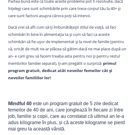
Partea bună este că toate aceste probleme pot fi rezolvate, dacă
înțelegi care sunt schimbările prin care trece corpul tău la 40+ și
care sunt factorii asupra cărora poți să intervii.
Dacă vrei să afli
cum să-ți îmbunătățești stilul de viață, să faci
schimbări în bine în alimentația ta și cum să faci ca aceste
schimbări să fie ușor de implementat și la nivel de familie (pentru
că, oricât de mult ne-ar plăcea să gătim-dacă ne mai place după un
an- e cam greu să facem treaba asta pentru noi și pentru restul
membrilor familiei separat), ți-am pregătit o surpriză:
primul
program gratuit,
dedicat atât nevoilor femeilor cât și
nevoilor familiilor lor!
Mindful 40
este un program gratuit de 5 zile dedicat
femeilor de 40 de ani, care jonglează în fiecare zi între
job, familie și copii, care au constatat că ultimul an le-a
adus kilograme în plus, și că aceste kilograme se pierd
mai greu la această vârstă.