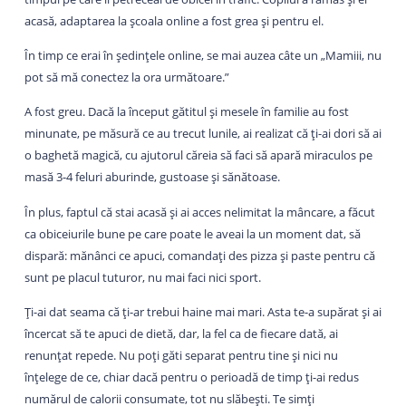
acasă, adaptarea la școala online a fost grea și pentru el.
În timp ce erai în ședințele online, se mai auzea câte un „Mamiii, nu
pot să mă conectez la ora următoare.”
A fost greu. Dacă la început gătitul și mesele în familie au fost
minunate, pe măsură ce au trecut lunile, ai realizat că ți-ai dori să ai
o baghetă magică, cu ajutorul căreia să faci să apară miraculos pe
masă 3-4 feluri aburinde, gustoase și sănătoase.
În plus, faptul că stai acasă și ai acces nelimitat la mâncare, a făcut
ca obiceiurile bune pe care poate le aveai la un moment dat, să
dispară: mănânci ce apuci, comandați des pizza și paste pentru că
sunt pe placul tuturor, nu mai faci nici sport.
Ți-ai dat seama că ți-ar trebui haine mai mari. Asta te-a supărat și ai
încercat să te apuci de dietă, dar, la fel ca de fiecare dată, ai
renunțat repede. Nu poți găti separat pentru tine și nici nu
înțelege de ce, chiar dacă pentru o perioadă de timp ți-ai redus
numărul de calorii consumate, tot nu slăbești. Te simți