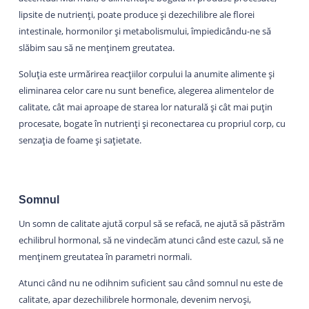
lipsite de nutrienți, poate produce și dezechilibre ale florei
intestinale, hormonilor și metabolismului, împiedicându-ne să
slăbim sau să ne menținem
greutatea.
Soluția este urmărirea reacțiilor corpului la anumite alimente și
eliminarea celor care nu sunt benefice, alegerea alimentelor de
calitate, cât mai aproape de starea lor naturală și cât mai puțin
procesate, bogate în nutrienți și reconectarea cu propriul corp, cu
senzația de foame și sațietate.
Somnul
Un somn de calitate ajută corpul să se refacă, ne ajută să păstrăm
echilibrul hormonal, să ne vindecăm atunci când este cazul, să ne
menținem greutatea în parametri normali.
Atunci când nu ne odihnim suficient sau când somnul nu este de
calitate, apar dezechilibrele hormonale, devenim nervoși,