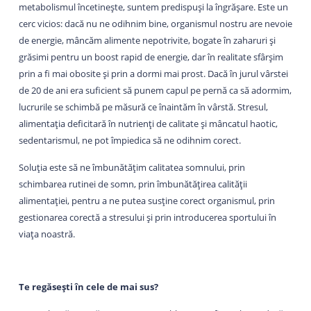
metabolismul încetinește, suntem predispuși la îngrășare. Este un
cerc vicios: dacă nu ne odihnim bine, organismul nostru are nevoie
de energie, mâncăm alimente nepotrivite, bogate în zaharuri și
grăsimi pentru un boost rapid de energie, dar în realitate sfârșim
prin a fi mai obosite și prin a dormi mai prost. Dacă în jurul vârstei
de 20 de ani era suficient să punem capul pe pernă ca să adormim,
lucrurile se schimbă pe măsură ce înaintăm în vârstă. Stresul,
alimentația deficitară în nutrienți de calitate și mâncatul haotic,
sedentarismul, ne pot împiedica să ne odihnim corect.
Soluția este să ne îmbunătățim calitatea somnului, prin
schimbarea rutinei de somn, prin îmbunătățirea calității
alimentației, pentru a ne putea susține corect organismul, prin
gestionarea corectă a stresului și prin introducerea sportului în
viața noastră.
Te regăsești în cele de mai sus?