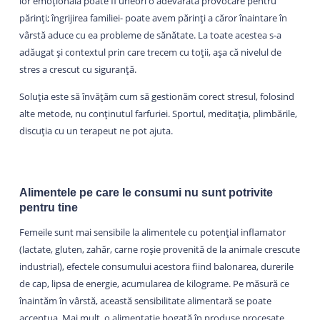
lor emoțională poate fi uneori o adevărată provocare pentru
părinți; îngrijirea familiei- poate avem părinți a căror înaintare în
vârstă aduce cu ea probleme de sănătate. La toate acestea s-a
adăugat și contextul prin care trecem cu toții, așa că nivelul de
stres a crescut cu siguranță.
Soluția este să învățăm cum să gestionăm corect stresul, folosind
alte metode, nu conținutul farfuriei. Sportul, meditația, plimbările,
discuția cu un terapeut ne pot ajuta.
Alimentele pe care le consumi nu sunt potrivite
pentru tine
Femeile sunt mai sensibile la alimentele cu potențial inflamator
(lactate, gluten, zahăr, carne roșie provenită de la animale crescute
industrial), efectele consumului acestora fiind balonarea, durerile
de cap, lipsa de energie, acumularea de kilograme. Pe măsură ce
înaintăm în vârstă, această sensibilitate alimentară se poate
accentua. Mai mult, o alimentație bogată în produse procesate,