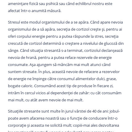
amenințare fizică sau psihică sau când echilibrul nostru este
afectat într-o anumită măsură.
Stresul este modul organismului de a se apăra. Când apare nevoia
organismului de a să apăra, secreția de cortizol crește și, pentru ai
oferi corpului energie pentru a putea răspunde la stres, secreția
crescută de cortizol determină o creștere a nivelului de glucoză din
sânge. Când situația stresantă s-a terminat, cortizolul declanșează
nevoia de hrană, pentru a putea reface rezervele de energie
consumate. Așa ajungem să mâncăm mai mult atunci când
suntem stresate. În plus, această nevoie de refacere a rezervelor
de energie ne împinge către consumul alimentelor dulci, grase,
bogate caloric. Consumând acest tip de produse în fiecare zi,
intrăm în cercul vicios al dependenței de zahăr: cu cât consumăm
mai mult, cu atât avem nevoie de mai mult.
Situațiile stresante sunt multe în jurul vârstei de 40 de ani: jobul-
poate avem afacerea noastră sau o funcție de conducere într-o
corporație și aceasta ne solicită mult; copiii-mai ales dezvoltarea