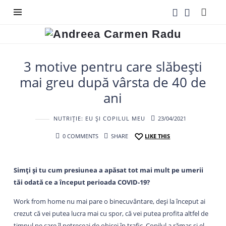
Andreea
Carmen
Radu
3 motive pentru care slăbești
mai greu după vârsta de 40 de
ani
NUTRIȚIE: EU ȘI COPILUL MEU
23/04/2021
0 COMMENTS
SHARE
LIKE THIS
Simți și tu cum presiunea a apăsat tot mai mult pe umerii
tăi odată ce a început perioada COVID-19?
Work from home nu mai pare o binecuvântare, deși la început ai
crezut că vei putea lucra mai cu spor, că vei putea profita altfel de
timpul pe care îl petreceai de obicei în trafic. Copilul a rămas și el