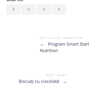
SHARE THIS
ARTICOLUL ANTERIOR
←
Program Smart Start
Nutrition
NEXT POST
Biscuiți cu ciocolată
→