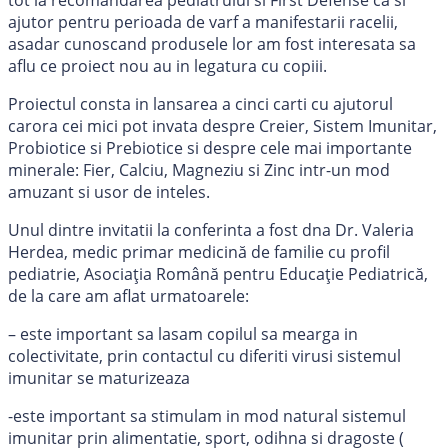
tot la recomandarea pediatrului si First Defense ca si
ajutor pentru perioada de varf a manifestarii racelii,
asadar cunoscand produsele lor am fost interesata sa
aflu ce proiect nou au in legatura cu copiii.
Proiectul consta in lansarea a cinci carti cu ajutorul
carora cei mici pot invata despre Creier, Sistem Imunitar,
Probiotice si Prebiotice si despre cele mai importante
minerale: Fier, Calciu, Magneziu si Zinc intr-un mod
amuzant si usor de inteles.
Unul dintre invitatii la conferinta a fost dna Dr. Valeria
Herdea, medic primar medicină de familie cu profil
pediatrie, Asociația Română pentru Educație Pediatrică,
de la care am aflat urmatoarele:
– este important sa lasam copilul sa mearga in
colectivitate, prin contactul cu diferiti virusi sistemul
imunitar se maturizeaza
-este important sa stimulam in mod natural sistemul
imunitar prin alimentatie, sport, odihna si dragoste (