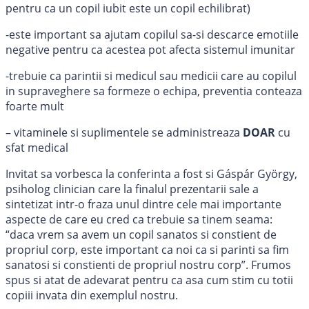
pentru ca un copil iubit este un copil echilibrat)
-este important sa ajutam copilul sa-si descarce emotiile
negative pentru ca acestea pot afecta sistemul imunitar
-trebuie ca parintii si medicul sau medicii care au copilul
in supraveghere sa formeze o echipa, preventia conteaza
foarte mult
– vitaminele si suplimentele se administreaza
DOAR
cu
sfat medical
Invitat sa vorbesca la conferinta a fost si Gáspár György,
psiholog clinician care la finalul prezentarii sale a
sintetizat intr-o fraza unul dintre cele mai importante
aspecte de care eu cred ca trebuie sa tinem seama:
“daca vrem sa avem un copil sanatos si constient de
propriul corp, este important ca noi ca si parinti sa fim
sanatosi si constienti de propriul nostru corp”. Frumos
spus si atat de adevarat pentru ca asa cum stim cu totii
copiii invata din exemplul nostru.