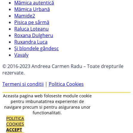
Mămica autentică
Mămica Urbană
Mamide2
Pisica pe sârmă
Raluca Loteanu
Roxana Dulgheru
Ruxandra Luca
Și blondele gândesc
Vavaly
© 2016-2023 Andreea Carmen Radu – Toate drepturile
rezervate.
Termeni si conditii
|
Politica Cookies
Aceasta pagina web foloseste module cookie
pentru imbunatatirea experientei de
navigare precum si pentru asigurarea unor
functionalitati.
POLITICA
COOKIES
ACCEPT