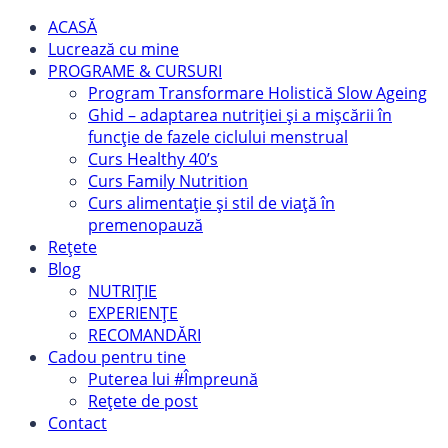
ACASĂ
Lucrează cu mine
PROGRAME & CURSURI
Program Transformare Holistică Slow Ageing
Ghid – adaptarea nutriției și a mișcării în
funcție de fazele ciclului menstrual
Curs Healthy 40’s
Curs Family Nutrition
Curs alimentație și stil de viață în
premenopauză
Rețete
Blog
NUTRIȚIE
EXPERIENȚE
RECOMANDĂRI
Cadou pentru tine
Puterea lui #Împreună
Rețete de post
Contact