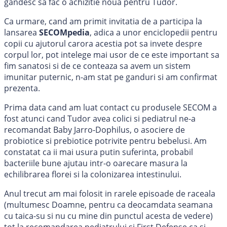
gandesc sa fac o achizitie noua pentru Tudor.
Ca urmare, cand am primit invitatia de a participa la
lansarea
SECOMpedia
, adica a unor enciclopedii pentru
copii cu ajutorul carora acestia pot sa invete despre
corpul lor, pot intelege mai usor de ce este important sa
fim sanatosi si de ce conteaza sa avem un sistem
imunitar puternic, n-am stat pe ganduri si am confirmat
prezenta.
Prima data cand am luat contact cu produsele SECOM a
fost atunci cand Tudor avea colici si pediatrul ne-a
recomandat Baby Jarro-Dophilus, o asociere de
probiotice si prebiotice potrivite pentru bebelusi. Am
constatat ca ii mai usura putin suferinta, probabil
bacteriile bune ajutau intr-o oarecare masura la
echilibrarea florei si la colonizarea intestinului.
Anul trecut am mai folosit in rarele episoade de raceala
(multumesc Doamne, pentru ca deocamdata seamana
cu taica-su si nu cu mine din punctul acesta de vedere)