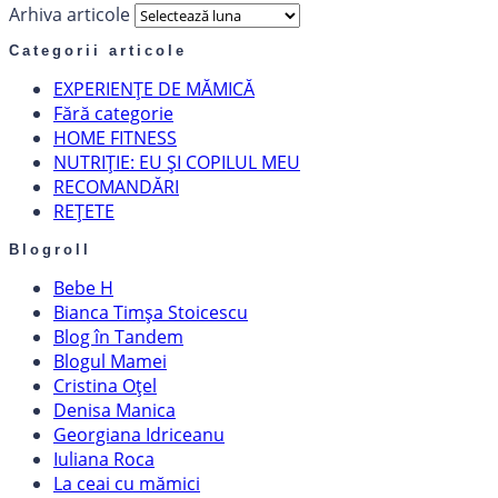
Arhiva articole
Categorii articole
EXPERIENȚE DE MĂMICĂ
Fără categorie
HOME FITNESS
NUTRIȚIE: EU ȘI COPILUL MEU
RECOMANDĂRI
REȚETE
Blogroll
Bebe H
Bianca Timșa Stoicescu
Blog în Tandem
Blogul Mamei
Cristina Oțel
Denisa Manica
Georgiana Idriceanu
Iuliana Roca
La ceai cu mămici