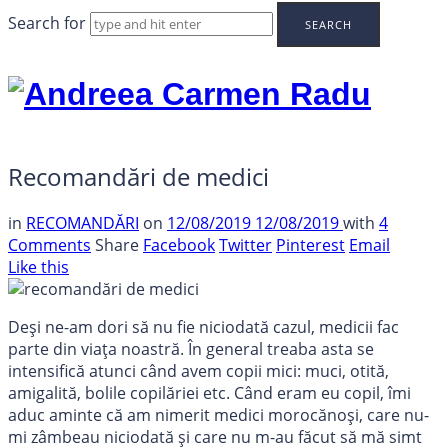
Search for
Andreea
Carmen
Radu
Recomandări de medici
in
RECOMANDĂRI
on
12/08/2019
12/08/2019
with
4
Comments
Share
Facebook
Twitter
Pinterest
Email
Like this
Deși ne-am dori să nu fie niciodată cazul, medicii fac
parte din viața noastră. În general treaba asta se
intensifică atunci când avem copii mici: muci, otită,
amigalită, bolile copilăriei etc. Când eram eu copil, îmi
aduc aminte că am nimerit medici morocănoși, care nu-
mi zâmbeau niciodată și care nu m-au făcut să mă simt