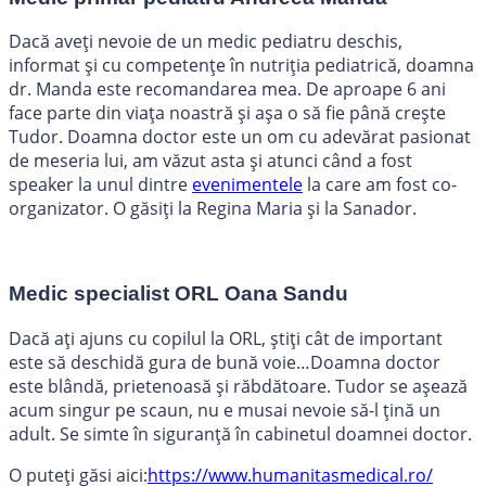
Dacă aveți nevoie de un medic pediatru deschis,
informat și cu competențe în nutriția pediatrică, doamna
dr. Manda este recomandarea mea. De aproape 6 ani
face parte din viața noastră și așa o să fie până crește
Tudor. Doamna doctor este un om cu adevărat pasionat
de meseria lui, am văzut asta și atunci când a fost
speaker la unul dintre
evenimentele
la care am fost co-
organizator. O găsiți la Regina Maria și la Sanador.
Medic specialist ORL Oana Sandu
Dacă ați ajuns cu copilul la ORL, știți cât de important
este să deschidă gura de bună voie…Doamna doctor
este blândă, prietenoasă și răbdătoare. Tudor se așează
acum singur pe scaun, nu e musai nevoie să-l țină un
adult. Se simte în siguranță în cabinetul doamnei doctor.
O puteți găsi aici:
https://www.humanitasmedical.ro/