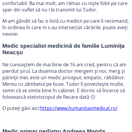
confortabil. Ba mai mult, am rămas cu niște fobii pe care
sper din suflet să nu i le transmit lui Tudor.
M-am gândit să fac o listă cu medicii pe care îi recomand,
în ordinea în care ni s-au intersectat cărările, poate aveți
nevoie:
Medic specialist medicină de familie Luminița
Neacșu
Ne cunoaștem de mai bine de 16 ani cred, pentru că am
pierdut șirul. La doamna doctor mergem și noi, merg și
părinții mei, este un medic priceput, empatic, răbdător.
Mereu cu zâmbetul pe buze. Tudor îi povestește multe,
semn că se simte bine în cabinet. E dornic să încerce să
folosească stetotscopul de fiecare dată 🙂
O puteți găsi aici:
https://www.humanitasmedical.ro/
Medic primar pediatru Andreea Manda