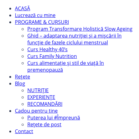
ACASĂ
Lucrează cu mine
PROGRAME & CURSURI
Program Transformare Holistică Slow Ageing
Ghid – adaptarea nutriției și a mișcării în
funcție de fazele ciclului menstrual
Curs Healthy 40’s
Curs Family Nutrition
Curs alimentație și stil de viață în
premenopauză
Rețete
Blog
NUTRIȚIE
EXPERIENȚE
RECOMANDĂRI
Cadou pentru tine
Puterea lui #Împreună
Rețete de post
Contact