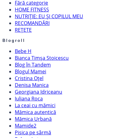
Fără categorie
HOME FITNESS
NUTRIȚIE: EU ȘI COPILUL MEU
RECOMANDĂRI
REȚETE
Blogroll
Bebe H
Bianca Timșa Stoicescu
Blog în Tandem
Blogul Mamei
Cristina Oțel
Denisa Manica
Georgiana Idriceanu
Iuliana Roca
La ceai cu mămici
Mămica autentică
Mămica Urbană
Mamide2
Pisica pe sârmă