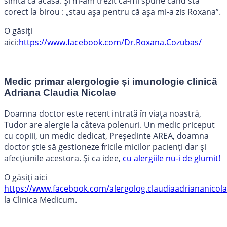
simtă ca acasă. Și m-am trezit că-mi spune când stă
corect la birou : „stau așa pentru că așa mi-a zis Roxana”.
O găsiți
aici:
https://www.facebook.com/Dr.Roxana.Cozubas/
Medic primar alergologie și imunologie clinică
Adriana Claudia Nicolae
Doamna doctor este recent intrată în viața noastră,
Tudor are alergie la câteva polenuri. Un medic priceput
cu copiii, un medic dedicat, Președinte AREA, doamna
doctor știe să gestioneze fricile micilor pacienți dar și
afecțiunile acestora. Și ca idee,
cu alergiile nu-i de glumit!
O găsiți aici
https://www.facebook.com/alergolog.claudiaadriananicola
la Clinica Medicum.