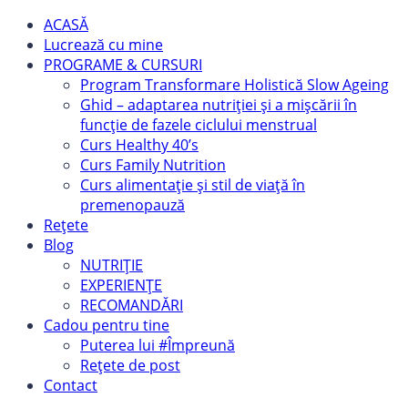
ACASĂ
Lucrează cu mine
PROGRAME & CURSURI
Program Transformare Holistică Slow Ageing
Ghid – adaptarea nutriției și a mișcării în
funcție de fazele ciclului menstrual
Curs Healthy 40’s
Curs Family Nutrition
Curs alimentație și stil de viață în
premenopauză
Rețete
Blog
NUTRIȚIE
EXPERIENȚE
RECOMANDĂRI
Cadou pentru tine
Puterea lui #Împreună
Rețete de post
Contact