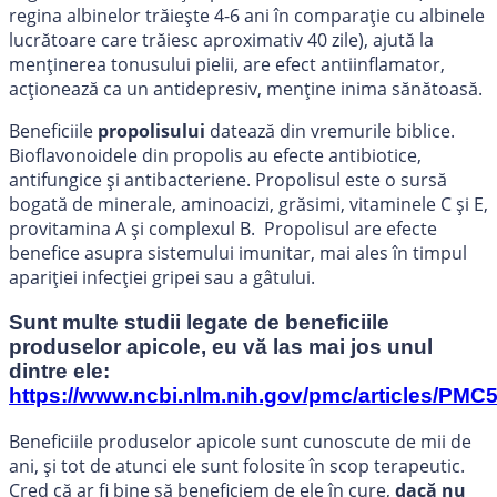
regina albinelor trăiește 4-6 ani în comparație cu albinele
lucrătoare care trăiesc aproximativ 40 zile), ajută la
menținerea tonusului pielii, are efect antiinflamator,
acționează ca un antidepresiv, menține inima sănătoasă.
Beneficiile
propolisului
datează din vremurile biblice.
Bioflavonoidele din propolis au efecte antibiotice,
antifungice și antibacteriene. Propolisul este o sursă
bogată de minerale, aminoacizi, grăsimi, vitaminele C și E,
provitamina A și complexul B. Propolisul are efecte
benefice asupra sistemului imunitar, mai ales în timpul
apariției infecției gripei sau a gâtului.
Sunt multe studii legate de beneficiile
produselor apicole, eu vă las mai jos unul
dintre ele:
https://www.ncbi.nlm.nih.gov/pmc/articles/PMC
Beneficiile produselor apicole sunt cunoscute de mii de
ani, și tot de atunci ele sunt folosite în scop terapeutic.
Cred că ar fi bine să beneficiem de ele în cure,
dacă nu