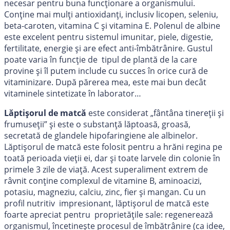
necesar pentru buna funcționare a organismului.
Conține mai mulți antioxidanți, inclusiv licopen, seleniu,
beta-caroten, vitamina C și vitamina E. Polenul de albine
este excelent pentru sistemul imunitar, piele, digestie,
fertilitate, energie și are efect anti-îmbătrânire. Gustul
poate varia în funcție de tipul de plantă de la care
provine și îl putem include cu succes în orice cură de
vitaminizare. După părerea mea, este mai bun decât
vitaminele sintetizate în laborator…
Lăptișorul de matcă
este considerat
„fântâna tinereții și
frumuseții” și este o substanță lăptoasă, groasă,
secretată de glandele hipofaringiene ale albinelor.
Lăptișorul de matcă este folosit pentru a hrăni regina pe
toată perioada vieții ei, dar și toate larvele din colonie în
primele 3 zile de viață. Acest superaliment extrem de
râvnit conține complexul de vitamine B, aminoacizi,
potasiu, magneziu, calciu, zinc, fier și mangan. Cu un
profil nutritiv impresionant, lăptișorul de matcă este
foarte apreciat pentru proprietățile sale: regenerează
organismul, încetinește procesul de îmbătrânire (ca idee,