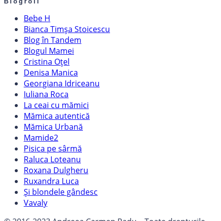
Blogroll
Bebe H
Bianca Timșa Stoicescu
Blog în Tandem
Blogul Mamei
Cristina Oțel
Denisa Manica
Georgiana Idriceanu
Iuliana Roca
La ceai cu mămici
Mămica autentică
Mămica Urbană
Mamide2
Pisica pe sârmă
Raluca Loteanu
Roxana Dulgheru
Ruxandra Luca
Și blondele gândesc
Vavaly