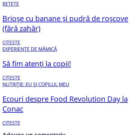
REȚETE
Brioșe cu banane și pudră de roșcove
(fără zahăr)
CITESTE
EXPERIENȚE DE MĂMICĂ
Să fim atenți la copii!
CITESTE
NUTRIȚIE: EU ȘI COPILUL MEU
Ecouri despre Food Revolution Day la
Conac
CITESTE
Adauga un comentariu