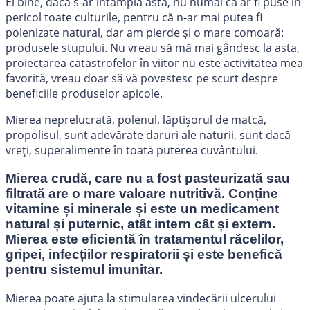
Ei bine, dacă s-ar întâmpla asta, nu numai că ar fi puse în
pericol toate culturile, pentru că n-ar mai putea fi
polenizate natural, dar am pierde și o mare comoară:
produsele stupului. Nu vreau să mă mai gândesc la asta,
proiectarea catastrofelor în viitor nu este activitatea mea
favorită, vreau doar să vă povestesc pe scurt despre
beneficiile produselor apicole.
Mierea neprelucrată, polenul, lăptișorul de matcă,
propolisul, sunt adevărate daruri ale naturii, sunt dacă
vreți, superalimente în toată puterea cuvântului.
Mierea crudă
, care nu a fost pasteurizată sau
filtrată are o mare valoare nutritivă. Conține
vitamine și minerale și este un medicament
natural și puternic, atât intern cât și extern.
Mierea este eficientă în tratamentul răcelilor,
gripei, infecțiilor respiratorii și este benefică
pentru sistemul imunitar.
Mierea poate ajuta la stimularea vindecării ulcerului