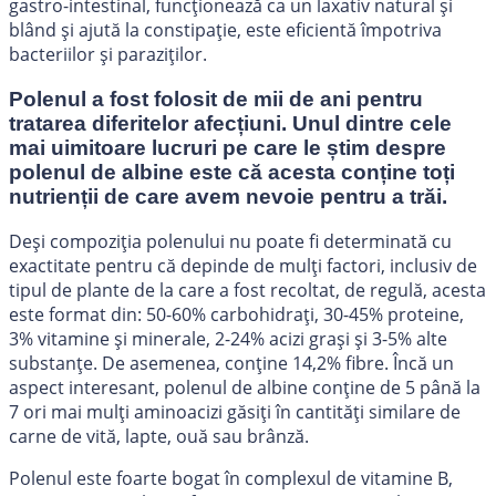
gastro-intestinal, funcționează ca un laxativ natural și
blând și ajută la constipație, este eficientă împotriva
bacteriilor și paraziților.
Polenul
a fost folosit de mii de ani pentru
tratarea diferitelor afecțiuni. Unul dintre cele
mai uimitoare lucruri pe care le știm despre
polenul de albine este că acesta conține toți
nutrienții de care avem nevoie pentru a trăi.
Deși compoziția polenului nu poate fi determinată cu
exactitate pentru că depinde de mulți factori, inclusiv de
tipul de plante de la care a fost recoltat, de regulă, acesta
este format din: 50-60% carbohidrați, 30-45% proteine,
3% vitamine și minerale, 2-24% acizi grași și 3-5% alte
substanțe. De asemenea, conține 14,2% fibre. Încă un
aspect interesant, polenul de albine conține de 5 până la
7 ori mai mulți aminoacizi găsiți în cantități similare de
carne de vită, lapte, ouă sau brânză.
Polenul este foarte bogat în complexul de vitamine B,