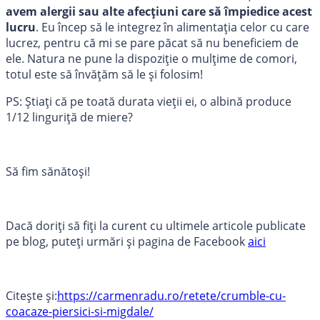
avem alergii sau alte afecțiuni care să împiedice acest
lucru
. Eu încep să le integrez în alimentația celor cu care
lucrez, pentru că mi se pare păcat să nu beneficiem de
ele. Natura ne pune la dispoziție o mulțime de comori,
totul este să învățăm să le și folosim!
PS: Știați că pe toată durata vieții ei, o albină produce
1/12 linguriță de miere?
Să fim sănătoși!
Dacă doriți să fiți la curent cu ultimele articole publicate
pe blog, puteți urmări și pagina de Facebook
aici
Citește și:
https://carmenradu.ro/retete/crumble-cu-
coacaze-piersici-si-migdale/