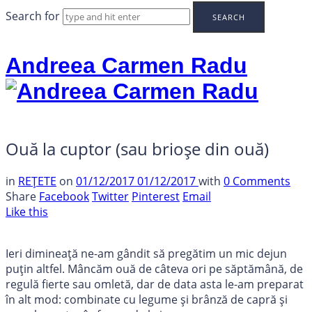
Search for
Andreea Carmen Radu
Ouă la cuptor (sau brioșe din ouă)
in
REȚETE
on
01/12/2017
01/12/2017
with
0 Comments
Share
Facebook
Twitter
Pinterest
Email
Like this
Ieri dimineață ne-am gândit să pregătim un mic dejun
puțin altfel. Mâncăm ouă de câteva ori pe săptămână, de
regulă fierte sau omletă, dar de data asta le-am preparat
în alt mod: combinate cu legume și brânză de capră și