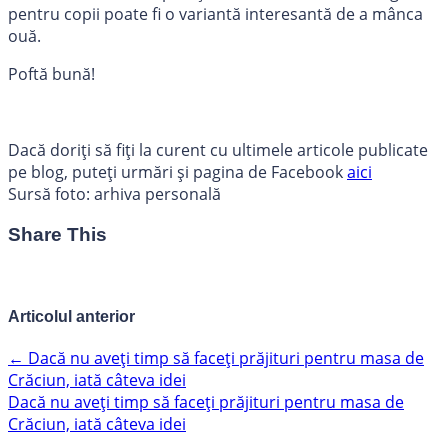
pentru copii poate fi o variantă interesantă de a mânca
ouă.
Poftă bună!
Dacă doriți să fiți la curent cu ultimele articole publicate
pe blog, puteți urmări și pagina de Facebook
aici
Sursă foto: arhiva personală
Share This
Articolul anterior
←
Dacă nu aveți timp să faceți prăjituri pentru masa de
Crăciun, iată câteva idei
Dacă nu aveți timp să faceți prăjituri pentru masa de
Crăciun, iată câteva idei