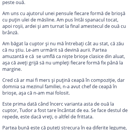
peste ouă.
Am uns cu ajutorul unei pensule fiecare formă de brioșă
cu puțin ulei de măsline. Am pus întâi spanacul tocat,
apoi roșii, ardei și am turnat la final amestecul de ouă cu
brânză.
Am băgat la cuptor și nu mă întrebați cât au stat, că zău
că nu știu. Le-am urmărit să devină aurii. Partea
amuzantă e că se umflă ca niște brioșe clasice din aluat,
așa că aveți grijă să nu umpleți fiecare formă fix până la
margine.
Cred că ar mai fi mers și puțină ceapă în compoziție, dar
domnia sa mezinul familiei, n-a avut chef de ceapă în
brioșe, așa că n-am mai folosit.
Este prima dată când încerc varianta asta de ouă la
cuptor, Tudor a fost tare încântat de ea. Se face destul de
repede, este dacă vreți, o altfel de frittata.
Partea bună este că puteți strecura în ea diferite legume,