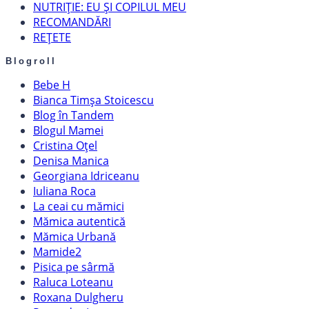
NUTRIȚIE: EU ȘI COPILUL MEU
RECOMANDĂRI
REȚETE
Blogroll
Bebe H
Bianca Timșa Stoicescu
Blog în Tandem
Blogul Mamei
Cristina Oțel
Denisa Manica
Georgiana Idriceanu
Iuliana Roca
La ceai cu mămici
Mămica autentică
Mămica Urbană
Mamide2
Pisica pe sârmă
Raluca Loteanu
Roxana Dulgheru