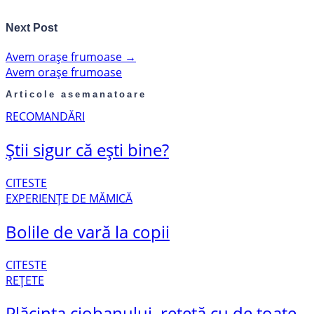
Next Post
Avem orașe frumoase
→
Avem orașe frumoase
Articole asemanatoare
RECOMANDĂRI
Știi sigur că ești bine?
CITESTE
EXPERIENȚE DE MĂMICĂ
Bolile de vară la copii
CITESTE
REȚETE
Plăcinta ciobanului, rețetă cu de toate