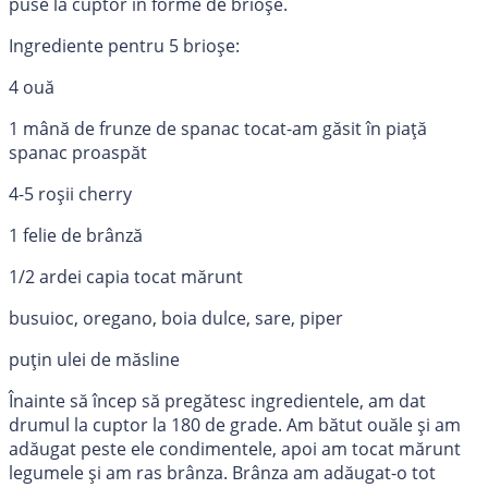
puse la cuptor în forme de brioșe.
Ingrediente pentru 5 brioșe:
4 ouă
1 mână de frunze de spanac tocat-am găsit în piață
spanac proaspăt
4-5 roșii cherry
1 felie de brânză
1/2 ardei capia tocat mărunt
busuioc, oregano, boia dulce, sare, piper
puțin ulei de măsline
Înainte să încep să pregătesc ingredientele, am dat
drumul la cuptor la 180 de grade. Am bătut ouăle și am
adăugat peste ele condimentele, apoi am tocat mărunt
legumele și am ras brânza. Brânza am adăugat-o tot