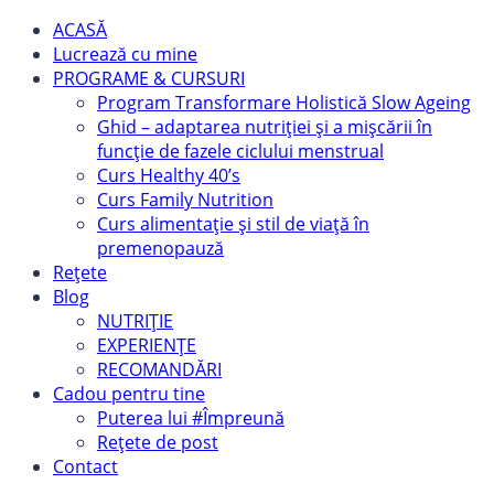
ACASĂ
Lucrează cu mine
PROGRAME & CURSURI
Program Transformare Holistică Slow Ageing
Ghid – adaptarea nutriției și a mișcării în
funcție de fazele ciclului menstrual
Curs Healthy 40’s
Curs Family Nutrition
Curs alimentație și stil de viață în
premenopauză
Rețete
Blog
NUTRIȚIE
EXPERIENȚE
RECOMANDĂRI
Cadou pentru tine
Puterea lui #Împreună
Rețete de post
Contact