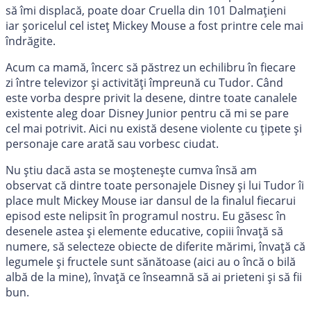
să îmi displacă, poate doar Cruella din 101 Dalmațieni
iar șoricelul cel isteț Mickey Mouse a fost printre cele mai
îndrăgite.
Acum ca mamă, încerc să păstrez un echilibru în fiecare
zi între televizor și activități împreună cu Tudor. Când
este vorba despre privit la desene, dintre toate canalele
existente aleg doar Disney Junior pentru că mi se pare
cel mai potrivit. Aici nu există desene violente cu țipete și
personaje care arată sau vorbesc ciudat.
Nu știu dacă asta se moștenește cumva însă am
observat că dintre toate personajele Disney și lui Tudor îi
place mult Mickey Mouse iar dansul de la finalul fiecarui
episod este nelipsit în programul nostru. Eu găsesc în
desenele astea și elemente educative, copiii învață să
numere, să selecteze obiecte de diferite mărimi, învață că
legumele și fructele sunt sănătoase (aici au o încă o bilă
albă de la mine), învață ce înseamnă să ai prieteni și să fii
bun.