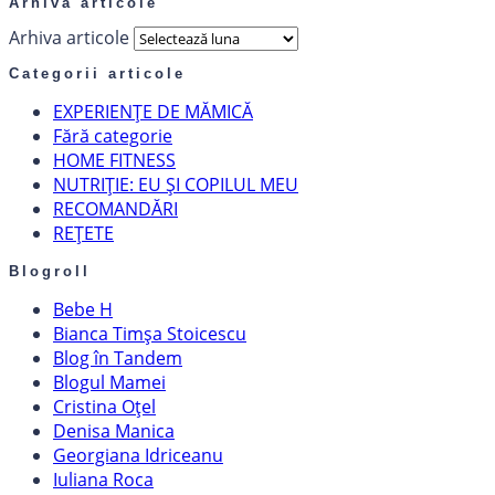
Arhiva articole
Arhiva articole
Categorii articole
EXPERIENȚE DE MĂMICĂ
Fără categorie
HOME FITNESS
NUTRIȚIE: EU ȘI COPILUL MEU
RECOMANDĂRI
REȚETE
Blogroll
Bebe H
Bianca Timșa Stoicescu
Blog în Tandem
Blogul Mamei
Cristina Oțel
Denisa Manica
Georgiana Idriceanu
Iuliana Roca