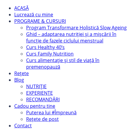
ACASĂ
Lucrează cu mine
PROGRAME & CURSURI
Program Transformare Holistică Slow Ageing
Ghid – adaptarea nutriției și a mișcării în
funcție de fazele ciclului menstrual
Curs Healthy 40’s
Curs Family Nutrition
Curs alimentație și stil de viață în
premenopauză
Rețete
Blog
NUTRIȚIE
EXPERIENȚE
RECOMANDĂRI
Cadou pentru tine
Puterea lui #Împreună
Rețete de post
Contact