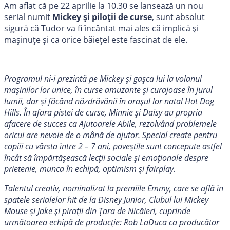
Am aflat că pe 22 aprilie la 10.30 se lansează un nou
serial numit
Mickey și piloții de curse
, sunt absolut
sigură că Tudor va fi încântat mai ales că implică și
mașinuțe și ca orice băiețel este fascinat de ele.
Programul ni-i prezintă pe Mickey și gașca lui la volanul
mașinilor lor unice, în curse amuzante și curajoase în jurul
lumii, dar și făcând năzdrăvănii în orașul lor natal Hot Dog
Hills. În afara pistei de curse, Minnie și Daisy au propria
afacere de succes ca Ajutoarele Abile, rezolvând problemele
oricui are nevoie de o mână de ajutor. Special create pentru
copiii cu vârsta între 2 – 7 ani, poveștile sunt concepute astfel
încât să împărtășească lecții sociale și emoționale despre
prietenie, munca în echipă, optimism și fairplay.
Talentul creativ, nominalizat la premiile Emmy, care se află în
spatele serialelor hit de la Disney Junior, Clubul lui Mickey
Mouse și Jake și pirații din Țara de Nicăieri, cuprinde
următoarea echipă de producție: Rob LaDuca ca producător