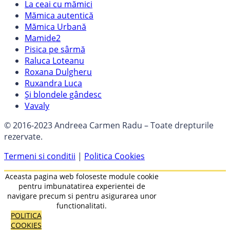
La ceai cu mămici
Mămica autentică
Mămica Urbană
Mamide2
Pisica pe sârmă
Raluca Loteanu
Roxana Dulgheru
Ruxandra Luca
Și blondele gândesc
Vavaly
© 2016-2023 Andreea Carmen Radu – Toate drepturile
rezervate.
Termeni si conditii
|
Politica Cookies
Aceasta pagina web foloseste module cookie
pentru imbunatatirea experientei de
navigare precum si pentru asigurarea unor
functionalitati.
POLITICA
COOKIES