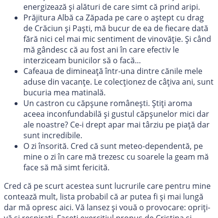
energizează și alături de care simt că prind aripi.
Prăjitura Albă ca Zăpada pe care o aștept cu drag
de Crăciun și Paști, mă bucur de ea de fiecare dată
fără nici cel mai mic sentiment de vinovăție. Și când
mă gândesc că au fost ani în care efectiv le
interziceam bunicilor să o facă…
Cafeaua de dimineață într-una dintre cănile mele
aduse din vacanțe. Le colecționez de câțiva ani, sunt
bucuria mea matinală.
Un castron cu căpșune românești. Știți aroma
aceea inconfundabilă și gustul căpșunelor mici dar
ale noastre? Ce-i drept apar mai târziu pe piață dar
sunt incredibile.
O zi însorită. Cred că sunt meteo-dependentă, pe
mine o zi în care mă trezesc cu soarele la geam mă
face să mă simt fericită.
Cred că pe scurt acestea sunt lucrurile care pentru mine
contează mult, lista probabil că ar putea fi și mai lungă
dar mă opresc aici. Vă lansez și vouă o provocare: opriți-