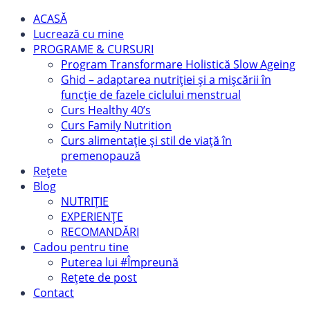
ACASĂ
Lucrează cu mine
PROGRAME & CURSURI
Program Transformare Holistică Slow Ageing
Ghid – adaptarea nutriției și a mișcării în
funcție de fazele ciclului menstrual
Curs Healthy 40’s
Curs Family Nutrition
Curs alimentație și stil de viață în
premenopauză
Rețete
Blog
NUTRIȚIE
EXPERIENȚE
RECOMANDĂRI
Cadou pentru tine
Puterea lui #Împreună
Rețete de post
Contact