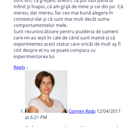
sunt om, că greșesc uneori, că pot iubi până la
infinit și înapoi, că am grijă de mine și cei din jur. Că
mereu, dar mereu, fac cea mai bună alegere în
contextul dat și că sunt mai mult decât suma
comportamentelor mele.
Sunt recunoscătoare pentru puzderia de oameni
care mi-au ieșit în cale de când sunt mamă și că
experimentez acest statut care oricât de mult aș fi
citit despre el nu se poate compara cu
experimentarea lui.
Reply
↓
Carmen Radu
12/04/2017
at 6:21 PM