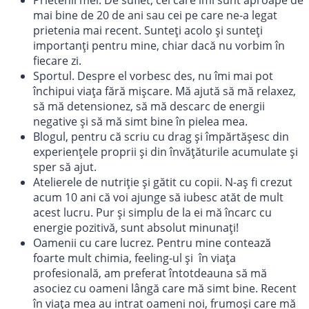
Prietenii mei. De suflet, cei care îmi sunt aproape de
mai bine de 20 de ani sau cei pe care ne-a legat
prietenia mai recent. Sunteți acolo și sunteți
importanți pentru mine, chiar dacă nu vorbim în
fiecare zi.
Sportul. Despre el vorbesc des, nu îmi mai pot
închipui viața fără mișcare. Mă ajută să mă relaxez,
să mă detensionez, să mă descarc de energii
negative și să mă simt bine în pielea mea.
Blogul, pentru că scriu cu drag și împărtășesc din
experiențele proprii și din învățăturile acumulate și
sper să ajut.
Atelierele de nutriție și gătit cu copii. N-aș fi crezut
acum 10 ani că voi ajunge să iubesc atăt de mult
acest lucru. Pur și simplu de la ei mă încarc cu
energie pozitivă, sunt absolut minunați!
Oamenii cu care lucrez. Pentru mine contează
foarte mult chimia, feeling-ul și în viața
profesională, am preferat întotdeauna să mă
asociez cu oameni lângă care mă simt bine. Recent
în viața mea au intrat oameni noi, frumoși care mă