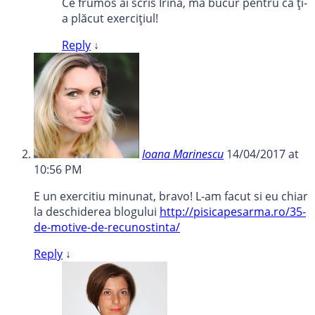
Ce frumos ai scris Irina, mă bucur pentru că ți-
a plăcut exercițiul!
Reply
↓
Ioana Marinescu
14/04/2017 at
10:56 PM
E un exercitiu minunat, bravo! L-am facut si eu chiar
la deschiderea blogului
http://pisicapesarma.ro/35-
de-motive-de-recunostinta/
Reply
↓