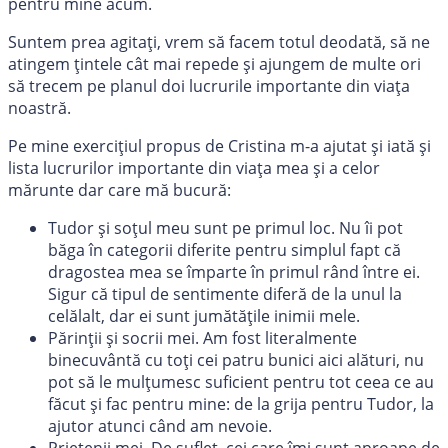
pentru mine acum.
Suntem prea agitați, vrem să facem totul deodată, să ne
atingem țintele cât mai repede și ajungem de multe ori
să trecem pe planul doi lucrurile importante din viața
noastră.
Pe mine exercițiul propus de Cristina m-a ajutat și iată și
lista lucrurilor importante din viața mea și a celor
mărunte dar care mă bucură:
Tudor și soțul meu sunt pe primul loc. Nu îi pot
băga în categorii diferite pentru simplul fapt că
dragostea mea se împarte în primul rând între ei.
Sigur că tipul de sentimente diferă de la unul la
celălalt, dar ei sunt jumătățile inimii mele.
Părinții și socrii mei. Am fost literalmente
binecuvântă cu toți cei patru bunici aici alături, nu
pot să le mulțumesc suficient pentru tot ceea ce au
făcut și fac pentru mine: de la grija pentru Tudor, la
ajutor atunci când am nevoie.