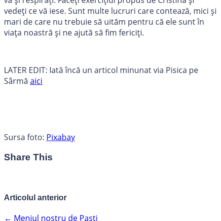
vă și respirați. Faceți exercițiul propus de Cristina și
vedeți ce vă iese. Sunt multe lucruri care contează, mici și
mari de care nu trebuie să uităm pentru că ele sunt în
viața noastră și ne ajută să fim fericiți.
LATER EDIT: Iată încă un articol minunat via Pisica pe
Sârmă
aici
Sursa foto:
Pixabay
Share This
Articolul anterior
←
Meniul nostru de Paști