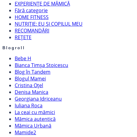
EXPERIENȚE DE MĂMICĂ
Fără categorie
HOME FITNESS
NUTRIȚIE: EU ȘI COPILUL MEU
RECOMANDĂRI
REȚETE
Blogroll
Bebe H
Bianca Timșa Stoicescu
Blog în Tandem
Blogul Mamei
Cristina Oțel
Denisa Manica
Georgiana Idriceanu
Iuliana Roca
La ceai cu mămici
Mămica autentică
Mămica Urbană
Mamide2