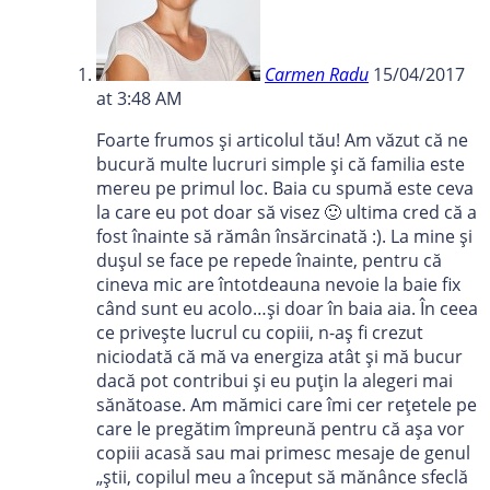
Carmen Radu
15/04/2017
at 3:48 AM
Foarte frumos și articolul tău! Am văzut că ne
bucură multe lucruri simple și că familia este
mereu pe primul loc. Baia cu spumă este ceva
la care eu pot doar să visez 🙂 ultima cred că a
fost înainte să rămân însărcinată :). La mine și
dușul se face pe repede înainte, pentru că
cineva mic are întotdeauna nevoie la baie fix
când sunt eu acolo…și doar în baia aia. În ceea
ce privește lucrul cu copiii, n-aș fi crezut
niciodată că mă va energiza atât și mă bucur
dacă pot contribui și eu puțin la alegeri mai
sănătoase. Am mămici care îmi cer rețetele pe
care le pregătim împreună pentru că așa vor
copiii acasă sau mai primesc mesaje de genul
„știi, copilul meu a început să mănânce sfeclă