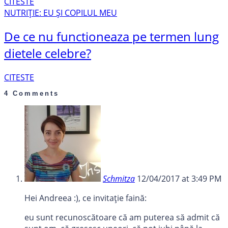
CITESTE
NUTRIȚIE: EU ȘI COPILUL MEU
De ce nu functioneaza pe termen lung
dietele celebre?
CITESTE
4 Comments
Schmitza
12/04/2017 at 3:49 PM
Hei Andreea :), ce invitație faină:
eu sunt recunoscătoare că am puterea să admit că