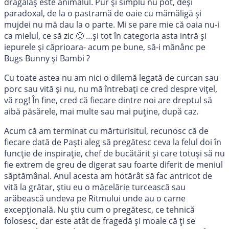
drăgălaș este animalul. Pur și simplu nu pot, deși
paradoxal, de la o pastramă de oaie cu mămăligă și
mujdei nu mă dau la o parte. Mi se pare mie că oaia nu-i
ca mielul, ce să zic 🙂 …și tot în categoria asta intră și
iepurele și căprioara- acum pe bune, să-i mănânc pe
Bugs Bunny și Bambi ?
Cu toate astea nu am nici o dilemă legată de curcan sau
porc sau vită și nu, nu mă întrebați ce cred despre vițel,
vă rog! În fine, cred că fiecare dintre noi are dreptul să
aibă păsărele, mai multe sau mai puține, după caz.
Acum că am terminat cu mărturisitul, recunosc că de
fiecare dată de Paști aleg să pregătesc ceva la felul doi în
funcție de inspirație, chef de bucătărit și care totuși să nu
fie extrem de greu de digerat sau foarte diferit de meniul
săptămânal. Anul acesta am hotărât să fac antricot de
vită la grătar, știu eu o măcelărie turcească sau
arăbească undeva pe Ritmului unde au o carne
excepțională. Nu știu cum o pregătesc, ce tehnică
folosesc, dar este atât de fragedă și moale că ți se