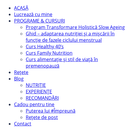
ACASĂ
Lucrează cu mine
PROGRAME & CURSURI
Program Transformare Holistică Slow Ageing
Ghid – adaptarea nutriției și a mișcării în
funcție de fazele ciclului menstrual
Curs Healthy 40’s
Curs Family Nutrition
Curs alimentație și stil de viață în
premenopauză
Rețete
Blog
NUTRIȚIE
EXPERIENȚE
RECOMANDĂRI
Cadou pentru tine
Puterea lui #Împreună
Rețete de post
Contact