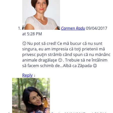
Carmen Radu
09/04/2017
at 5:28 PM
🙂 Nu pot să cred! Ce mă bucur că nu sunt
singura, eu am impresia că toți prietenii mă
privesc puțin strâmb când spun că nu mănânc
animale dragălașe 🙂 . Trebuie să ne întâlnim
să facem schimb de…Albă ca Zăpada 😉
Reply
↓