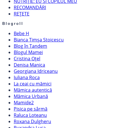
NUTRIȚIE: EU ȘI COPILUL MEU
RECOMANDĂRI
REȚETE
Blogroll
Bebe H
Bianca Timșa Stoicescu
Blog în Tandem
Blogul Mamei
Cristina Oțel
Denisa Manica
Georgiana Idriceanu
Iuliana Roca
La ceai cu mămici
Mămica autentică
Mămica Urbană
Mamide2
Pisica pe sârmă
Raluca Loteanu
Roxana Dulgheru
Ruxandra Luca