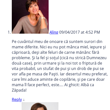
Alina
09/04/2017 at 4:52 PM
Pe cuvântul meu de onoare că suntem surori din
mame diferite. Nici eu nu pot mânca miel, iepure și
căprioară, deși alte feluri de carne mănânc fără
probleme. Și la fel și soțul (cică nu strică Dumnezeu
două case), prin urmare și la noi tot o friptură de
vita probabil, un stufat de pui și un drob de pui se
vor afla pe masa de Paști. Iar desertul meu preferat,
care îmi aduce aminte de copilărie, și pe care doar
mama îl face perfect, este…. Ai ghicit: Albă ca
Zăpada!
Reply
↓