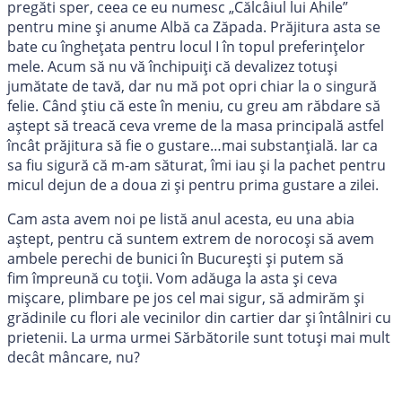
pregăti sper, ceea ce eu numesc „Călcâiul lui Ahile”
pentru mine și anume Albă ca Zăpada. Prăjitura asta se
bate cu înghețata pentru locul I în topul preferințelor
mele. Acum să nu vă închipuiți că devalizez totuși
jumătate de tavă, dar nu mă pot opri chiar la o singură
felie. Când știu că este în meniu, cu greu am răbdare să
aștept să treacă ceva vreme de la masa principală astfel
încât prăjitura să fie o gustare…mai substanțială. Iar ca
sa fiu sigură că m-am săturat, îmi iau și la pachet pentru
micul dejun de a doua zi și pentru prima gustare a zilei.
Cam asta avem noi pe listă anul acesta, eu una abia
aștept, pentru că suntem extrem de norocoși să avem
ambele perechi de bunici în București și putem să
fim împreună cu toții. Vom adăuga la asta și ceva
mișcare, plimbare pe jos cel mai sigur, să admirăm și
grădinile cu flori ale vecinilor din cartier dar și întâlniri cu
prietenii. La urma urmei Sărbătorile sunt totuși mai mult
decât mâncare, nu?