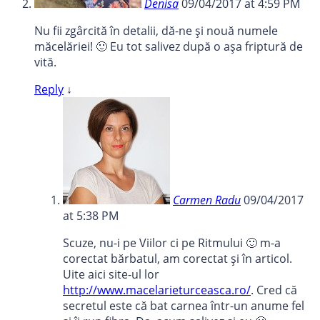
Denisa
09/04/2017 at 4:59 PM
Nu fii zgârcită în detalii, dă-ne și nouă numele
măcelăriei! 🙂 Eu tot salivez după o așa friptură de
vită.
Reply
↓
Carmen Radu
09/04/2017
at 5:38 PM
Scuze, nu-i pe Viilor ci pe Ritmului 🙂 m-a
corectat bărbatul, am corectat și în articol.
Uite aici site-ul lor
http://www.macelarieturceasca.ro/
. Cred că
secretul este că bat carnea într-un anume fel