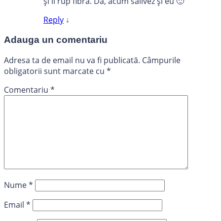
și îi rup fibra. Da, acum salivez și eu 🙂
Reply
↓
Adauga un comentariu
Adresa ta de email nu va fi publicată.
Câmpurile
obligatorii sunt marcate cu
*
Comentariu
*
Nume
*
Email
*