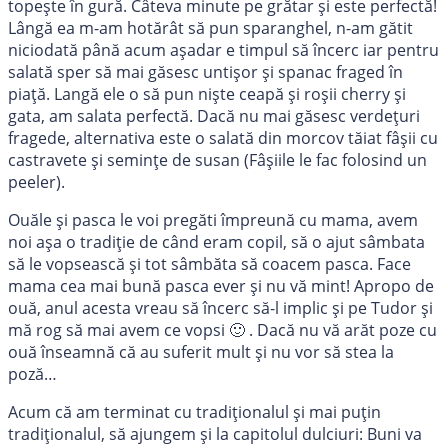
topește în gură. Câteva minute pe grătar și este perfectă!
Lângă ea m-am hotărât să pun sparanghel, n-am gătit
niciodată până acum așadar e timpul să încerc iar pentru
salată sper să mai găsesc untișor și spanac fraged în
piață. Langă ele o să pun niște ceapă și roșii cherry și
gata, am salata perfectă. Dacă nu mai găsesc verdețuri
fragede, alternativa este o salată din morcov tăiat fâșii cu
castravete și semințe de susan (Fâșiile le fac folosind un
peeler).
Ouăle și pasca le voi pregăti împreună cu mama, avem
noi așa o tradiție de când eram copil, să o ajut sâmbata
să le vopsească și tot sâmbăta să coacem pasca. Face
mama cea mai bună pasca ever și nu vă mint! Apropo de
ouă, anul acesta vreau să încerc să-l implic și pe Tudor și
mă rog să mai avem ce vopsi 🙂 . Dacă nu vă arăt poze cu
ouă înseamnă că au suferit mult și nu vor să stea la
poză…
Acum că am terminat cu tradiționalul și mai puțin
tradiționalul, să ajungem și la capitolul dulciuri: Buni va