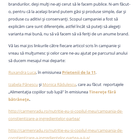
brandurilor, deși mulți ne-ați cerut să le facem publice. N-am făcut-
o, pentru că la același brand putem găsi și produse simple, dar și
produse cu aditivi și conservanți. Scopul campaniei a fost să
explicăm care sunt diferențele, astfel încât să puteți să alegeți
varianta mai bună, nu să vă facem să vă feriți de un anume brand.
Vă las mai jos linkurile către fiecare articol scris în campanie și
vreau să mulțumesc și celor care ne-au ajutat pe parcursul anului
să ducem mesajul mai departe:
Ruxandra Luca
, în emisiunea
Prietenii de la 11
.
Izabela Pănescu
și
Monica Rădulescu
, care au făcut reportajele
„Alimentația copiilor sub lupă” în emisiunea
Tinerețe fără
bătrânețe
.
http://carmenradu.ro/nutritie-eu-si-copilul-meu/campania-de-
constientizare-a-ingredientelor-partea/
http://carmenradu.ro/nutritie-eu-si-copilul-meu/campania-de-
constientizare-a-ingredientelor-partea-a-ii-a/