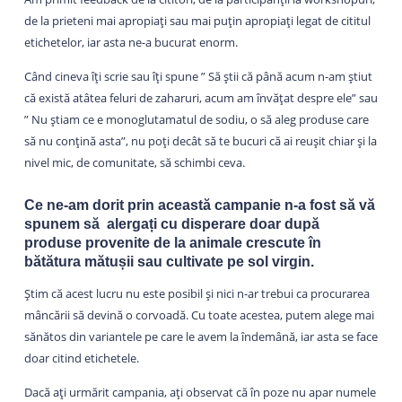
de la prieteni mai apropiați sau mai puțin apropiați legat de cititul
etichetelor, iar asta ne-a bucurat enorm.
Când cineva îți scrie sau îți spune ” Să știi că până acum n-am știut
că există atâtea feluri de zaharuri, acum am învățat despre ele” sau
” Nu știam ce e monoglutamatul de sodiu, o să aleg produse care
să nu conțină asta”, nu poți decât să te bucuri că ai reușit chiar și la
nivel mic, de comunitate, să schimbi ceva.
Ce ne-am dorit prin această campanie n-a fost să vă
spunem să alergați cu disperare doar după
produse provenite de la animale crescute în
bătătura mătușii sau cultivate pe sol virgin.
Știm că acest lucru nu este posibil și nici n-ar trebui ca procurarea
mâncării să devină o corvoadă. Cu toate acestea, putem alege mai
sănătos din variantele pe care le avem la îndemână, iar asta se face
doar citind etichetele.
Dacă ați urmărit campania, ați observat că în poze nu apar numele