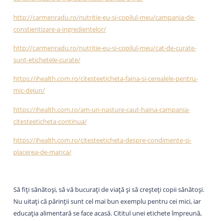
http://carmenradu.ro/nutritie-eu-si-copilul-meu/campania-de-
constientizare-a-ingredientelor/
http://carmenradu.ro/nutritie-eu-si-copilul-meu/cat-de-curate-
sunt-etichetele-curate/
https://ihealth.com.ro/citesteeticheta-faina-si-cerealele-pentru-
mic-dejun/
https://ihealth.com.ro/am-un-nasture-caut-haina-campania-
citesteeticheta-continua/
https://ihealth.com.ro/citesteeticheta-despre-condimente-si-
placerea-de-manca/
Să fiți sănătoși, să vă bucurați de viață și să creșteți copii sănătoși.
Nu uitați că părinții sunt cel mai bun exemplu pentru cei mici, iar
educația alimentară se face acasă. Cititul unei etichete împreună,