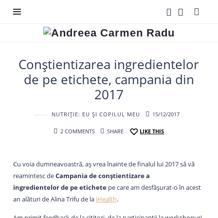
Andreea
Carmen
Radu
Conștientizarea ingredientelor
de pe etichete, campania din
2017
NUTRIȚIE: EU ȘI COPILUL MEU
15/12/2017
2 COMMENTS
SHARE
LIKE THIS
Cu voia dumneavoastră, aș vrea înainte de finalul lui 2017 să vă
reamintesc de
Campania de conștientizare a
ingredientelor
de pe etichete
pe care am desfășurat-o în acest
an alături de Alina Trifu de la
iHealth
.
Am primit feedback de la cititori, de la participanții la workshopuri,