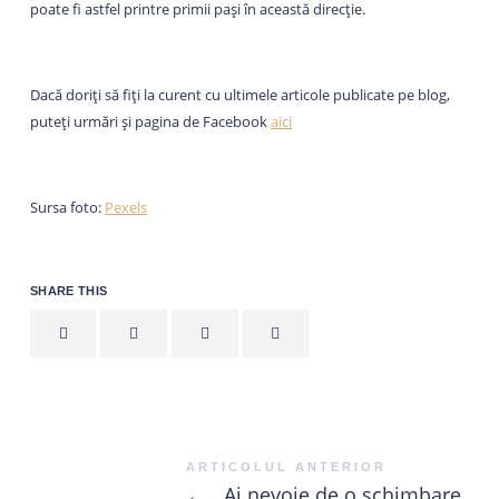
poate fi astfel printre primii pași în această direcție.
Dacă doriți să fiți la curent cu ultimele articole publicate pe blog,
puteți urmări și pagina de Facebook
aici
Sursa foto:
Pexels
SHARE THIS
ARTICOLUL ANTERIOR
←
Ai nevoie de o schimbare