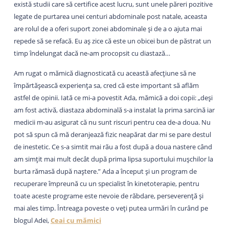
există studii care să certifice acest lucru, sunt unele păreri pozitive
legate de purtarea unei centuri abdominale post natale, aceasta
are rolul de a oferi suport zonei abdominale și de a o ajuta mai
repede să se refacă. Eu aș zice că este un obicei bun de păstrat un
timp îndelungat dacă ne-am procopsit cu diastază…
Am rugat o mămică diagnosticată cu această afecțiune să ne
împărtășească experiența sa, cred că este important să aflăm
astfel de opinii. Iată ce mi-a povestit Ada, mămică a doi copii: „deși
am fost activă, diastaza abdominală s-a instalat la prima sarcină iar
medicii m-au asigurat că nu sunt riscuri pentru cea de-a doua. Nu
pot să spun că mă deranjează fizic neapărat dar mi se pare destul
de inestetic. Ce s-a simtit mai rău a fost după a doua nastere când
am simțit mai mult decât după prima lipsa suportului mușchilor la
burta rămasă după naștere.” Ada a început și un program de
recuperare împreună cu un specialist în kinetoterapie, pentru
toate aceste programe este nevoie de răbdare, perseverență și
mai ales timp. Întreaga poveste o veți putea urmări în curând pe
blogul Adei,
Ceai cu mămici