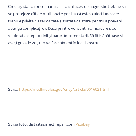
Cred așadar că orice mămică în cazul acestui diagnostic trebuie să
se protejeze cât de mult poate pentru că este o afecțiune care
trebuie privită cu seriozitate și tratată ca atare pentru a preveni
apariția complicațiior. Dacă printre voi sunt mămici care s-au
vindecat, astept opinii și pareri în comentarii. Să fiți sănătoase și
aveți grijă de voi, n-o va face nimeni în locul vostru!
Sursa:
https://medlineplus.gov/ency/article/001602.html
Sursa foto: distastazisrectirepair.com
Pixabay