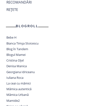
RECOMANDĂRI
REȚETE
BLOGROLL
Bebe H
Bianca Timșa Stoicescu
Blog în Tandem
Blogul Mamei
Cristina Oțel
Denisa Manica
Georgiana Idriceanu
Iuliana Roca
La ceai cu mămici
Mămica autentică
Mămica Urbană
Mamide2