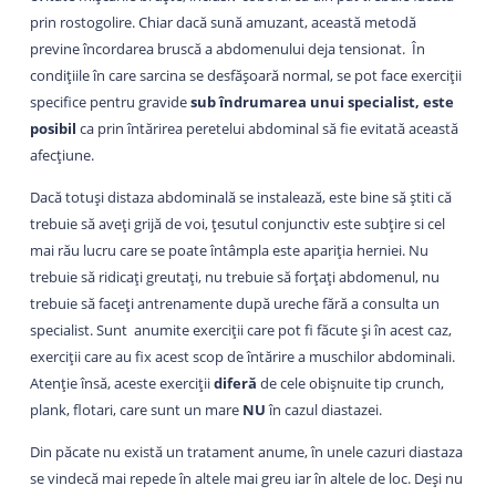
prin rostogolire. Chiar dacă sună amuzant, această metodă
previne încordarea bruscă a abdomenului deja tensionat. În
condițiile în care sarcina se desfășoară normal, se pot face exerciții
specifice pentru gravide
sub îndrumarea unui specialist, este
posibil
ca prin întărirea peretelui abdominal să fie evitată această
afecțiune.
Dacă totuși distaza abdominală se instalează, este bine să știti că
trebuie să aveți grijă de voi, țesutul conjunctiv este subțire si cel
mai rău lucru care se poate întâmpla este apariția herniei. Nu
trebuie să ridicați greutați, nu trebuie să forțați abdomenul, nu
trebuie să faceți antrenamente după ureche fără a consulta un
specialist. Sunt anumite exerciții care pot fi făcute și în acest caz,
exerciții care au fix acest scop de întărire a muschilor abdominali.
Atenție însă, aceste exerciții
diferă
de cele obișnuite tip crunch,
plank, flotari, care sunt un mare
NU
în cazul diastazei.
Din păcate nu există un tratament anume, în unele cazuri diastaza
se vindecă mai repede în altele mai greu iar în altele de loc. Deși nu