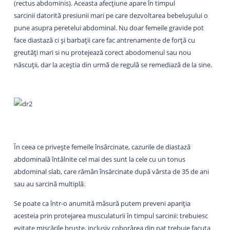
(rectus abdominis). Aceasta afecțiune apare în timpul
sarcinii datorită presiunii mari pe care dezvoltarea bebelușului o
pune asupra peretelui abdominal. Nu doar femeile gravide pot
face diastază ci și barbații care fac antrenamente de forță cu
greutăți mari si nu protejează corect abodomenul sau nou
născuții, dar la aceștia din urmă de regulă se remediază de la sine.
În ceea ce privește femeile însărcinate, cazurile de diastază
abdominală întâlnite cel mai des sunt la cele cu un tonus
abdominal slab, care rămân însărcinate după vârsta de 35 de ani
sau au sarcină multiplă.
Se poate ca într-o anumită măsură putem preveni apariția
acesteia prin protejarea musculaturii în timpul sarcinii: trebuiesc
evitate mișcările bruște, inclusiv coborârea din pat trebuie facuta