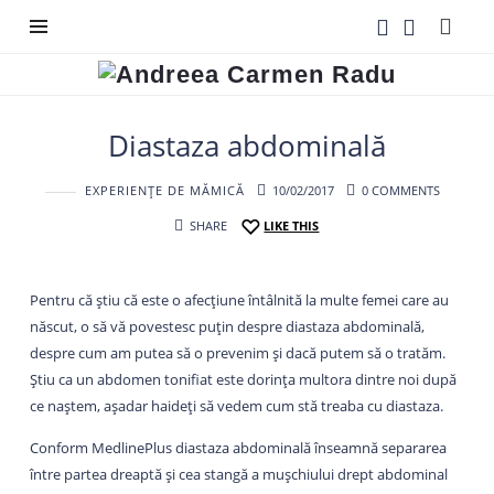
Andreea
Carmen
Radu
Diastaza abdominală
EXPERIENȚE DE MĂMICĂ
10/02/2017
0 COMMENTS
SHARE
LIKE THIS
Pentru că știu că este o afecțiune întâlnită la multe femei care au
născut, o să vă povestesc puțin despre diastaza abdominală,
despre cum am putea să o prevenim și dacă putem să o tratăm.
Știu ca un abdomen tonifiat este dorința multora dintre noi după
ce naștem, așadar haideți să vedem cum stă treaba cu diastaza.
Conform MedlinePlus diastaza abdominală înseamnă separarea
între partea dreaptă și cea stangă a mușchiului drept abdominal