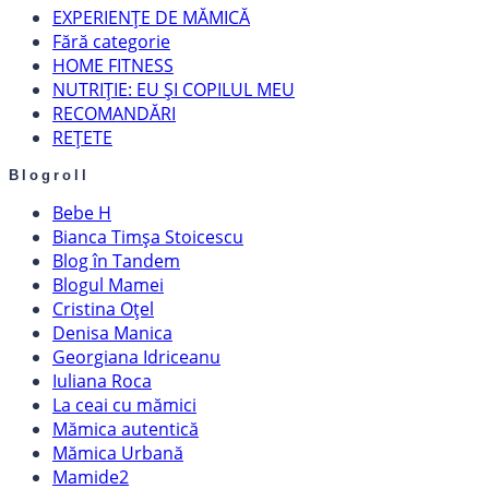
EXPERIENȚE DE MĂMICĂ
Fără categorie
HOME FITNESS
NUTRIȚIE: EU ȘI COPILUL MEU
RECOMANDĂRI
REȚETE
Blogroll
Bebe H
Bianca Timșa Stoicescu
Blog în Tandem
Blogul Mamei
Cristina Oțel
Denisa Manica
Georgiana Idriceanu
Iuliana Roca
La ceai cu mămici
Mămica autentică
Mămica Urbană
Mamide2