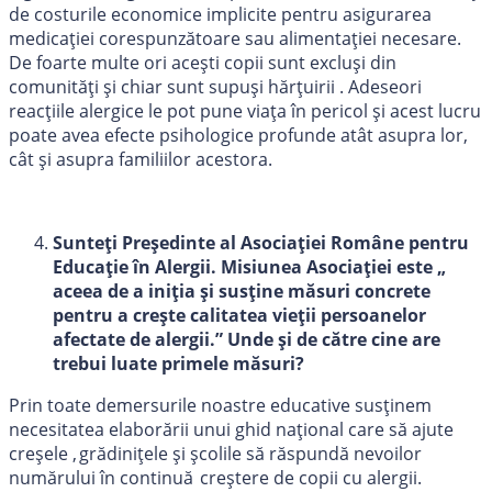
de costurile economice implicite pentru asigurarea
medicației corespunzătoare sau alimentației necesare.
De foarte multe ori acești copii sunt excluşi din
comunități și chiar sunt supuși hărțuirii . Adeseori
reacțiile alergice le pot pune viața în pericol și acest lucru
poate avea efecte psihologice profunde atât asupra lor,
cât și asupra familiilor acestora.
Sunteți Președinte al Asociației Române pentru
Educație în Alergii. Misiunea Asociației este „
aceea de a iniția și susține măsuri concrete
pentru a crește calitatea vieții persoanelor
afectate de alergii.” Unde și de către cine are
trebui luate primele măsuri?
Prin toate demersurile noastre educative susținem
necesitatea elaborării unui ghid național care să ajute
creșele , grădinițele și școlile să răspundă nevoilor
numărului în continuă creștere de copii cu alergii.