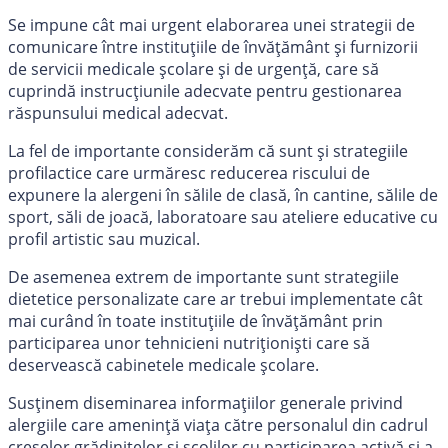
Se impune cât mai urgent elaborarea unei strategii de
comunicare între instituțiile de învățământ și furnizorii
de servicii medicale școlare și de urgență, care să
cuprindă instrucțiunile adecvate pentru gestionarea
răspunsului medical adecvat.
La fel de importante considerăm că sunt și strategiile
profilactice care urmăresc reducerea riscului de
expunere la alergeni în sălile de clasă, în cantine, sălile de
sport, săli de joacă, laboratoare sau ateliere educative cu
profil artistic sau muzical.
De asemenea extrem de importante sunt strategiile
dietetice personalizate care ar trebui implementate cât
mai curând în toate instituțiile de învățământ prin
participarea unor tehnicieni nutriționiști care să
deservească cabinetele medicale școlare.
Susținem diseminarea informațiilor generale privind
alergiile care amenință viața către personalul din cadrul
creșelor,grădinițelor și școlilor cu participarea activă și a