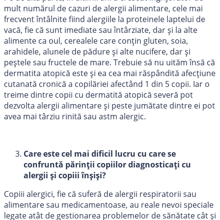
mult numărul de cazuri de alergii alimentare, cele mai
frecvent întâlnite fiind alergiile la proteinele laptelui de
vacă, fie că sunt imediate sau întârziate, dar și la alte
alimente ca oul, cerealele care conțin gluten, soia,
arahidele, alunele de pădure și alte nucifere, dar și
peștele sau fructele de mare. Trebuie să nu uităm însă că
dermatita atopică este și ea cea mai răspândită afecțiune
cutanată cronică a copilăriei afectând 1 din 5 copii. Iar o
treime dintre copii cu dermatită atopică severă pot
dezvolta alergii alimentare şi peste jumătate dintre ei pot
avea mai târziu rinită sau astm alergic.
Care este cel mai dificil lucru cu care se
confruntă părinții copiilor diagnosticați cu
alergii și copiii înșiși?
Copiii alergici, fie că suferă de alergii respiratorii sau
alimentare sau medicamentoase, au reale nevoi speciale
legate atât de gestionarea problemelor de sănătate cât și