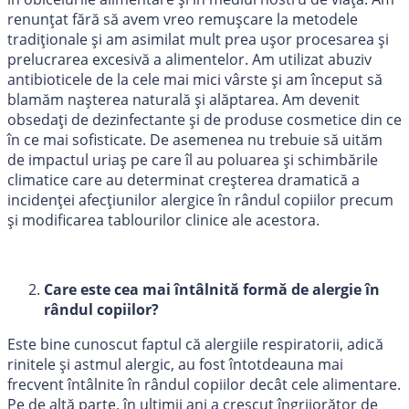
renunțat fără să avem vreo remușcare la metodele
tradiționale și am asimilat mult prea ușor procesarea și
prelucrarea excesivă a alimentelor. Am utilizat abuziv
antibioticele de la cele mai mici vârste și am început să
blamăm nașterea naturală și alăptarea. Am devenit
obsedați de dezinfectante și de produse cosmetice din ce
în ce mai sofisticate. De asemenea nu trebuie să uităm
de impactul uriaș pe care îl au poluarea și schimbările
climatice care au determinat creșterea dramatică a
incidenței afecțiunilor alergice în rândul copiilor precum
și modificarea tablourilor clinice ale acestora.
Care este cea mai întâlnită formă de alergie în
rândul copiilor?
Este bine cunoscut faptul că alergiile respiratorii, adică
rinitele și astmul alergic, au fost întotdeauna mai
frecvent întâlnite în rândul copiilor decât cele alimentare.
Pe de altă parte, în ultimii ani a crescut îngrijorător de