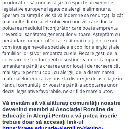
producători să cunoască și să respecte prevederile
legislative europene legate de alergiile alimentare.
Sperăm ca simțul civic să vă îndemne să renunțați la cât
mai multe dintre acele obiceiuri nocive care duc la
poluarea mediului înconjurător care poate amprenta
ireversibil sănătatea generațiilor viitoare. Așteptăm cu
nerăbdare momentul în care cât mai mulți dintre noi
vom înțelege nevoile speciale ale copiilor alergici și ale
familiilor lor și vor empatiza cu ele. Fiecare gest, de la
colectare de fonduri pentru susținerea unor campanii
umanitare până la crearea unor locații de recreere cât
mai sigure pentru copii cu alergii, de la diseminarea
materialelor educative puse la dispoziție de asociație în
rândul comunităților voastre până la adoptarea unor
decizii legislative favorabile, ne-ar fi de mare ajutor.
Vă invităm să vă alăturați comunității noastre
devenind membri ai Asociației Române de
Educație în Alergii.Pentru a vă putea înscrie
trebuie doar să accesați link-ul
https://www.educatie-alergii.ro/devino-