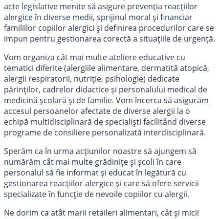
acte legislative menite să asigure prevenția reacțiilor
alergice în diverse medii, sprijinul moral și financiar
familiilor copiilor alergici și definirea procedurilor care se
impun pentru gestionarea corectă a situațiile de urgență.
Vom organiza cât mai multe ateliere educative cu
tematici diferite (alergiile alimentare, dermatită atopică,
alergii respiratorii, nutriție, psihologie) dedicate
părinților, cadrelor didactice și personalului medical de
medicină școlară și de familie. Vom încerca să asigurăm
accesul persoanelor afectate de diverse alergii la o
echipă multidisciplinară de specialiști facilitând diverse
programe de consiliere personalizată interdisciplinară.
Sperăm ca în urma acțiunilor noastre să ajungem să
numărăm cât mai multe grădinițe și școli în care
personalul să fie informat și educat în legătură cu
gestionarea reacțiilor alergice și care să ofere servicii
specializate în funcție de nevoile copiilor cu alergii.
Ne dorim ca atât marii retaileri alimentari, cât și micii