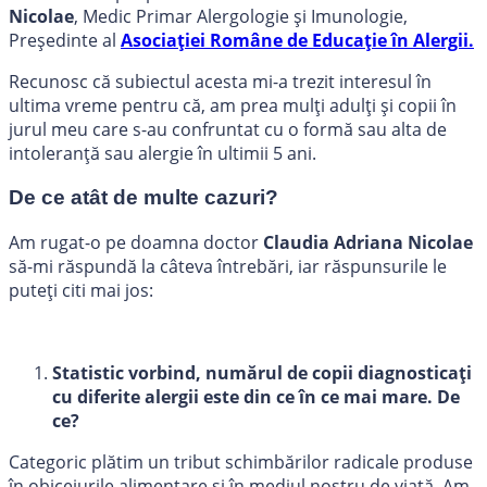
Nicolae
, Medic Primar Alergologie și Imunologie,
Președinte al
Asociației Române de Educație în Alergii.
Recunosc că subiectul acesta mi-a trezit interesul în
ultima vreme pentru că, am prea mulți adulți și copii în
jurul meu care s-au confruntat cu o formă sau alta de
intoleranță sau alergie în ultimii 5 ani.
De ce atât de multe cazuri?
Am rugat-o pe doamna doctor
Claudia Adriana Nicolae
să-mi răspundă la câteva întrebări, iar răspunsurile le
puteți citi mai jos:
Statistic vorbind, numărul de copii diagnosticați
cu diferite alergii este din ce în ce mai mare. De
ce?
Categoric plătim un tribut schimbărilor radicale produse
în obiceiurile alimentare și în mediul nostru de viață. Am