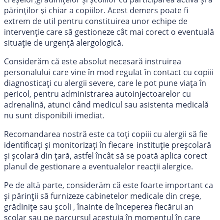
părinților și chiar a copiilor. Acest demers poate fi
extrem de util pentru constituirea unor echipe de
intervenție care să gestioneze cât mai corect o eventuală
situație de urgență alergologică.
Considerăm că este absolut necesară instruirea
personalului care vine în mod regulat în contact cu copiii
diagnosticați cu alergii severe, care le pot pune viața în
pericol, pentru administrarea autoinjectoarelor cu
adrenalină, atunci când medicul sau asistenta medicală
nu sunt disponibili imediat.
Recomandarea nostră este ca toți copiii cu alergii să fie
identificați și monitorizați în fiecare instituție preșcolară
și școlară din țară, astfel încât să se poată aplica corect
planul de gestionare a eventualelor reacții alergice.
Pe de altă parte, considerăm că este foarte important ca
și părinții să furnizeze cabinetelor medicale din creșe,
grădinițe sau școli , înainte de începerea fiecărui an
școlar sau pe parcursul acestuia în momentul în care