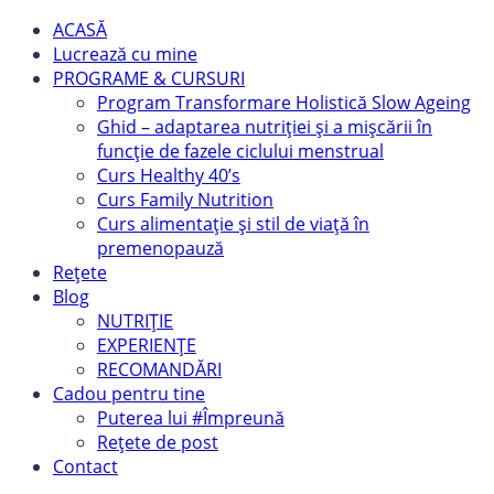
ACASĂ
Lucrează cu mine
PROGRAME & CURSURI
Program Transformare Holistică Slow Ageing
Ghid – adaptarea nutriției și a mișcării în
funcție de fazele ciclului menstrual
Curs Healthy 40’s
Curs Family Nutrition
Curs alimentație și stil de viață în
premenopauză
Rețete
Blog
NUTRIȚIE
EXPERIENȚE
RECOMANDĂRI
Cadou pentru tine
Puterea lui #Împreună
Rețete de post
Contact