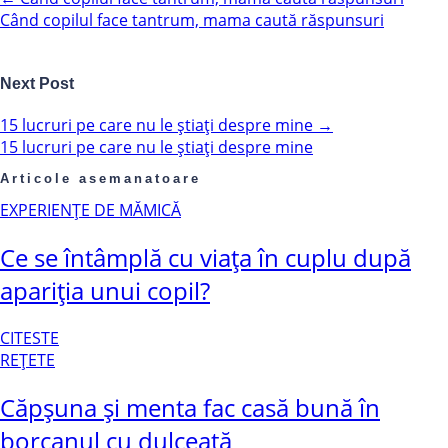
Când copilul face tantrum, mama caută răspunsuri
Next Post
15 lucruri pe care nu le știați despre mine
→
15 lucruri pe care nu le știați despre mine
Articole asemanatoare
EXPERIENȚE DE MĂMICĂ
Ce se întâmplă cu viața în cuplu după
apariția unui copil?
CITESTE
REȚETE
Căpșuna și menta fac casă bună în
borcanul cu dulceață