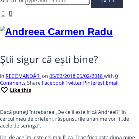
Search for
Andreea
Carmen
Radu
Știi sigur că ești bine?
in
RECOMANDĂRI
on
05/02/2018
05/02/2018
with
0
Comments
Share
Facebook
Twitter
Pinterest
Email
Like this
Dacă puneți întrebarea „De ce îi este frică Andreei?” în
cercul meu de prieteni, răspunsurile unanime vor fi „de
acele de seringă”.
Da, de ace îmi este cel mai frică. Trag frica asta după mine