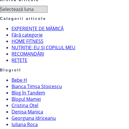
Arhiva
articole
Categorii articole
EXPERIENȚE DE MĂMICĂ
Fără categorie
HOME FITNESS
NUTRIȚIE: EU ȘI COPILUL MEU
RECOMANDĂRI
REȚETE
Blogroll
Bebe H
Bianca Timșa Stoicescu
Blog în Tandem
Blogul Mamei
Cristina Oțel
Denisa Manica
Georgiana Idriceanu
Iuliana Roca