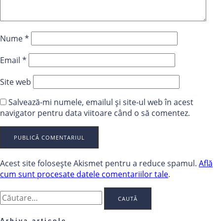
Nume
*
Email
*
Site web
Salvează-mi numele, emailul și site-ul web în acest
navigator pentru data viitoare când o să comentez.
Acest site folosește Akismet pentru a reduce spamul.
Află
cum sunt procesate datele comentariilor tale
.
Caută
după:
Arhiva articole