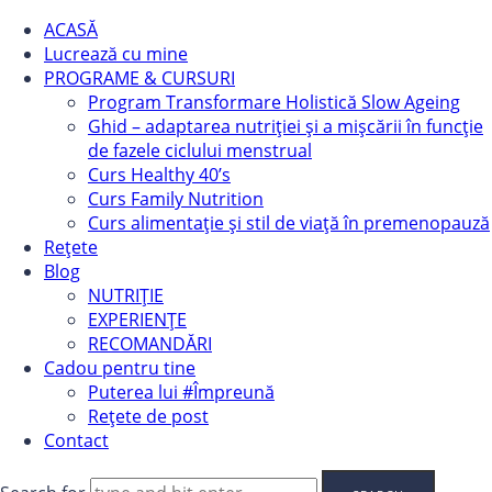
ACASĂ
Lucrează cu mine
PROGRAME & CURSURI
Program Transformare Holistică Slow Ageing
Ghid – adaptarea nutriției și a mișcării în funcție
de fazele ciclului menstrual
Curs Healthy 40’s
Curs Family Nutrition
Curs alimentație și stil de viață în premenopauză
Rețete
Blog
NUTRIȚIE
EXPERIENȚE
RECOMANDĂRI
Cadou pentru tine
Puterea lui #Împreună
Rețete de post
Contact