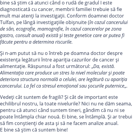
bine să știm că atunci când o rudă de gradul I este
diagnosticată cu cancer, membrii familiei trebuie să fie
mult mai atenți la investigații. Conform doamnei doctor
Tulfan, pe lângă investigațiile obișnuite (
în cazul cancerului
de sân, ecografie, mamografie, în cazul cancerelor pe zona
gastro, consult anual
) există și teste genetice care ar putea fi
făcute pentru a determina riscurile.
Și n-am putut să nu o întreb pe doamna doctor despre
existența legăturii între apariția cazurilor de cancer și
alimentație. Răspunsul a fost următorul: „
Da, există.
Alimentația care produce un stres la nivel molecular și poate
deteriora structura normală a celulei, are legătură cu apariția
cancerului. La fel ca stresul emoțional sau șocurile puternice
„.
Vedeți cât suntem de fragili? Și cât de important este
echilibrul nostru, la toate nivelurile? Nici nu ne dăm seama,
pentru că atunci când suntem tineri, gândim că nu ni se
poate întâmpla chiar nouă. Ei bine, se întâmplă. Și ar trebui
să fim conștienți de asta și să ne facem analize anual.
E bine să știm că suntem bine!