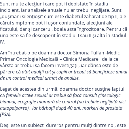
Sunt multe afecțiuni care pot fi depistate în stadiu
incipient, iar analizele anuale nu ar trebui neglijate. Sunt
„dușmani silențioși” cum este diabetul zaharat de tip II, ale
cărui simptome pot fi ușor confundate, afecțiuni ale
ficatului, dar și cancerul, boala asta îngrozitoare. Pentru că
una este să fie descoperit în stadiul I sau II și alta în stadiul
IV.
Am întrebat-o pe doamna doctor Simona Tulfan -Medic
Primar Oncologie Medicală – Clinica Medicare, de la ce
vârstă ar trebui să facem investigații, iar dânsa este de
părere că
atât adulții cât și copiii ar trebui să beneficieze anual
de un control medical urmat de analize.
Legat de acestea din urmă, doamna doctor susține faptul
că
femeile active sexual ar trebui să facă consult ginecologic
bianual, ecografie mamară de control (nu trebuie neglijată nici
autopalparea), iar bărbații după 40 ani, markeri de prostata
(PSA).
Deși este un subiect dureros pentru mulți dintre noi, este