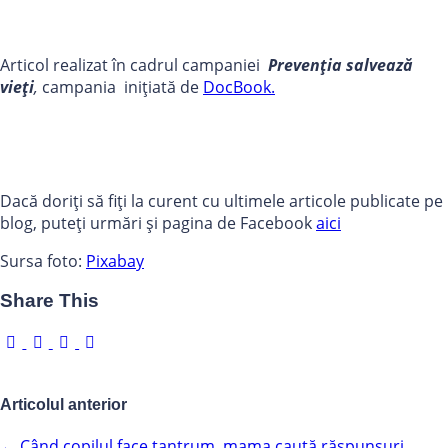
Articol realizat în cadrul campaniei
Prevenția salvează
vieți
,
campania inițiată de
DocBook.
Dacă doriți să fiți la curent cu ultimele articole publicate pe
blog, puteți urmări și pagina de Facebook
aici
Sursa foto:
Pixabay
Share This
Articolul anterior
←
Când copilul face tantrum, mama caută răspunsuri