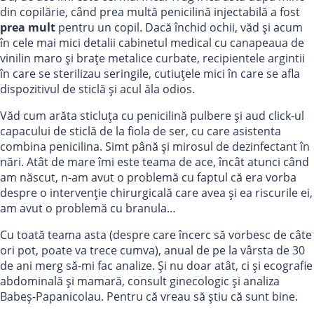
din copilărie, când prea multă penicilină injectabilă a fost
prea mult
pentru un copil. Dacă închid ochii, văd și acum
în cele mai mici detalii cabinetul medical cu canapeaua de
vinilin maro și brațe metalice curbate, recipientele argintii
în care se sterilizau seringile, cutiuțele mici în care se afla
dispozitivul de sticlă și acul ăla odios.
Văd cum arăta sticluța cu penicilină pulbere și aud click-ul
capacului de sticlă de la fiola de ser, cu care asistenta
combina penicilina. Simt până și mirosul de dezinfectant în
nări. Atât de mare îmi este teama de ace, încât atunci când
am născut, n-am avut o problemă cu faptul că era vorba
despre o intervenție chirurgicală care avea și ea riscurile ei,
am avut o problemă cu branula…
Cu toată teama asta (despre care încerc să vorbesc de câte
ori pot, poate va trece cumva), anual de pe la vârsta de 30
de ani merg să-mi fac analize. Și nu doar atât, ci și ecografie
abdominală și mamară, consult ginecologic și analiza
Babeș-Papanicolau. Pentru că vreau să știu că sunt bine.