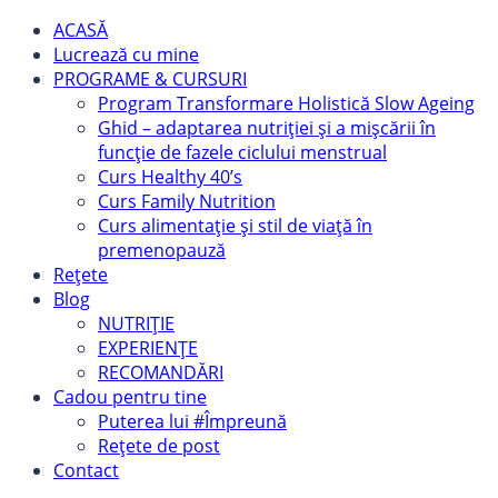
ACASĂ
Lucrează cu mine
PROGRAME & CURSURI
Program Transformare Holistică Slow Ageing
Ghid – adaptarea nutriției și a mișcării în
funcție de fazele ciclului menstrual
Curs Healthy 40’s
Curs Family Nutrition
Curs alimentație și stil de viață în
premenopauză
Rețete
Blog
NUTRIȚIE
EXPERIENȚE
RECOMANDĂRI
Cadou pentru tine
Puterea lui #Împreună
Rețete de post
Contact