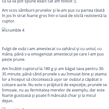
ca să vă pot spune exact cât am folosit :).
Am scos sâmburii prunelor și le-am pus cu partea tăiată
în jos în strat foarte gros într-o tavă de sticlă rezistentă la
cuptor.
Fulgii de ovăz i-am amestecat cu zahărul și cu untul, cu
mâna, până s-a omogenizat amestecul pe care l-am pus
peste prune.
Am încălzit cuptorul la 180 g și am băgat tava pentru 30-
35 minute, până când prunele s-au înmuiat bine și zeama
lor a început să clocotească ușor iar ovăzul a căpătat o
culoare aurie. Nu este o prăjitură de expoziție, prunele se
înmoaie, nu au fermitatea merelor de exemplu, dar este
foarte gustoasă și poate fi mâncată chiar și la micul
dejun.