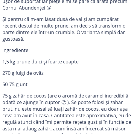
ușor de suportat iar piețele mi se pare că arată precum
Cornul Abundenței 🙂
Și pentru că m-am lăsat dusă de val și am cumpărat
recent destul de multe prune, am decis să transform o
parte dintre ele într-un crumble. O variantă simplă dar
gustoasă.
Ingrediente:
1,5 kg prune dulci și foarte coapte
270 g fulgi de ovăz
50-75 g unt
75 g zahăr de cocos (are o aromă de caramel incredibilă
odată ce ajunge în cuptor 🙂 ). Se poate folosi și zahăr
brut, nu este musai să luați zahăr de cocos, eu doar așa
ceva am avut în casă. Cantitatea este aproximativă, eu de
regulă atunci când îmi permite rețeta gust și în funcție de
asta mai adaug zahăr, acum însă am încercat să măsor