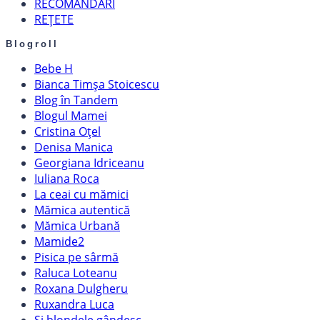
RECOMANDĂRI
REȚETE
Blogroll
Bebe H
Bianca Timșa Stoicescu
Blog în Tandem
Blogul Mamei
Cristina Oțel
Denisa Manica
Georgiana Idriceanu
Iuliana Roca
La ceai cu mămici
Mămica autentică
Mămica Urbană
Mamide2
Pisica pe sârmă
Raluca Loteanu
Roxana Dulgheru
Ruxandra Luca