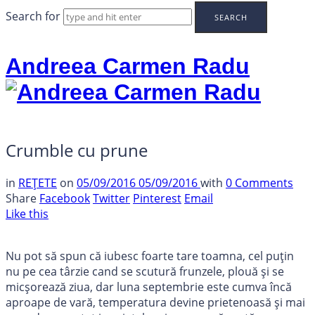
Search for
Andreea Carmen Radu
Crumble cu prune
in
REȚETE
on
05/09/2016
05/09/2016
with
0 Comments
Share
Facebook
Twitter
Pinterest
Email
Like this
Nu pot să spun că iubesc foarte tare toamna, cel puțin
nu pe cea târzie cand se scutură frunzele, plouă și se
micșorează ziua, dar luna septembrie este cumva încă
aproape de vară, temperatura devine prietenoasă și mai