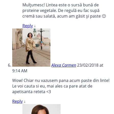
Mulțumesc! Lintea este o sursă bună de
proteine vegetale. De regulă eu fac supă
cremă sau salată, acum am găsit și paste 🙂
Reply
↓
Alexa Carmen
23/02/2018 at
9:14 AM
Wow! Chiar nu vazusem pana acum paste din linte!
Le voi cauta si eu, mai ales ca pare atat de
apetisanta reteta <3
Reply
↓