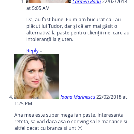
Carmen Radu
22/02/2018
at 5:05 AM
Da, au fost bune. Eu m-am bucurat că i-au
plăcut lui Tudor, dar și că am mai găsit o
alternativă la paste pentru clienții mei care au
intoleranță la gluten.
Reply
↓
Ioana Marinescu
22/02/2018 at
1:25 PM
Ana mea este super mega fan paste. Interesanta
reteta, sa vad daca asa o conving sa le manance si
altfel decat cu branza si unt 🙂