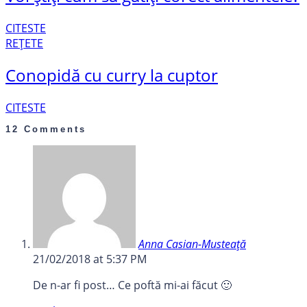
CITESTE
REȚETE
Conopidă cu curry la cuptor
CITESTE
12 Comments
Anna Casian-Musteaţă
21/02/2018 at 5:37 PM
De n-ar fi post… Ce poftă mi-ai făcut 🙂