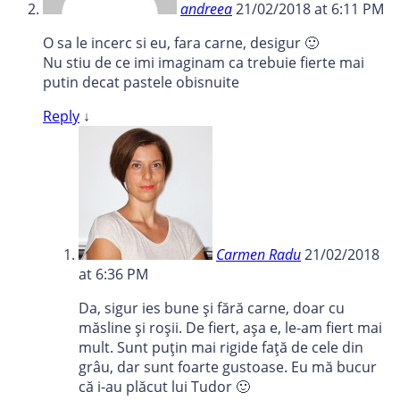
andreea
21/02/2018 at 6:11 PM
O sa le incerc si eu, fara carne, desigur 🙂
Nu stiu de ce imi imaginam ca trebuie fierte mai
putin decat pastele obisnuite
Reply
↓
Carmen Radu
21/02/2018
at 6:36 PM
Da, sigur ies bune și fără carne, doar cu
măsline și roșii. De fiert, așa e, le-am fiert mai
mult. Sunt puțin mai rigide față de cele din
grâu, dar sunt foarte gustoase. Eu mă bucur
că i-au plăcut lui Tudor 🙂