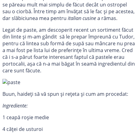
se păreau mult mai simplu de făcut decât un ostropel
sau o ciorbă. Între timp am învățat să le fac și pe acestea,
dar slăbiciunea mea pentru
italian cusine
a rămas.
Legat de paste, am descoperit recent un sortiment făcut
din linte și m-am gândit să le prepar împreună cu Tudor,
pentru că lintea sub formă de supă sau mâncare nu prea
a mai fost pe lista lui de preferințe în ultima vreme. Cred
că i s-a părut foarte interesant faptul că pastele erau
portocalii, așa că n-a mai băgat în seamă ingredientul din
care sunt făcute.
Buun, haideți să vă spun și rețeta și cum am procedat:
Ingrediente:
1 ceapă roșie medie
4 căței de usturoi