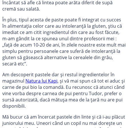
încântat să afle că lintea poate arăta diferit de supă
cremă sau salată.
În plus, tipul acesta de paste poate fi integrat cu succes
în alimentația celor care au intoleranță la gluten, știu că
imediat ce am citit ingredientul din care au fost făcute,
m-am gândit la ce spunea unul dintre profesorii mei :
„față de acum 10-20 de ani, în zilele noastre este mult mai
simplu pentru persoanele care suferă de intoleranță la
gluten să găsească alternative la cerealele din grâu,
secară etc”.
Am descoperit pastele dar și restul ingredientelor în
magazinul
Natura lui Kapi
, și vă mai spun că tot ei aduc și
carne de pui bio la comandă. Eu recunosc că atunci când
vine vorba despre carnea de pui pentru Tudor, prefer o
sursă autorizată, dacă mătușa mea de la țară nu are pui
disponibili.
Mă bucur că am încercat pastele din linte și că i-au plăcut
juniorului meu. Uneori când un copil nu mai dorește un