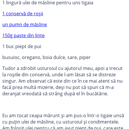
1 lingură ulei de măsline pentru uns tigaia
1 conservă de roșii
un pumn de măsline
150g paste din linte
1 buc piept de pui
busuioc, oregano, boia dulce, sare, piper
Tudor a zdrobit usturoiul cu ajutorul meu, apoi a trecut
la roșiile din conservă, unde l-am lăsat să se distreze
singur. Am observat că este din ce în ce mai atent să nu
facă prea multă mizerie, deși nu pot să spun că m-a
deranjat vreodată să strâng după el în bucătărie.
Eu am tocat ceapa mărunt și am pus-o într-o tigaie unsă
cu puțin ulei de măsline, cu usturoiul și condimentele.
Am folosit ulei pentru că am avut piept de pui, care este