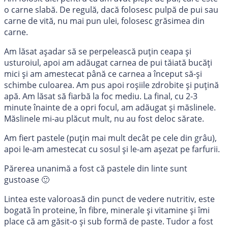
o carne slabă. De regulă, dacă folosesc pulpă de pui sau
carne de vită, nu mai pun ulei, folosesc grăsimea din
carne.
Am lăsat așadar să se perpelească puțin ceapa și
usturoiul, apoi am adăugat carnea de pui tăiată bucăți
mici și am amestecat până ce carnea a început să-și
schimbe culoarea. Am pus apoi roșiile zdrobite și puțină
apă. Am lăsat să fiarbă la foc mediu. La final, cu 2-3
minute înainte de a opri focul, am adăugat și măslinele.
Măslinele mi-au plăcut mult, nu au fost deloc sărate.
Am fiert pastele (puțin mai mult decât pe cele din grâu),
apoi le-am amestecat cu sosul și le-am așezat pe farfurii.
Părerea unanimă a fost că pastele din linte sunt
gustoase 🙂
Lintea este valoroasă din punct de vedere nutritiv, este
bogată în proteine, în fibre, minerale și vitamine și îmi
place că am găsit-o și sub formă de paste. Tudor a fost