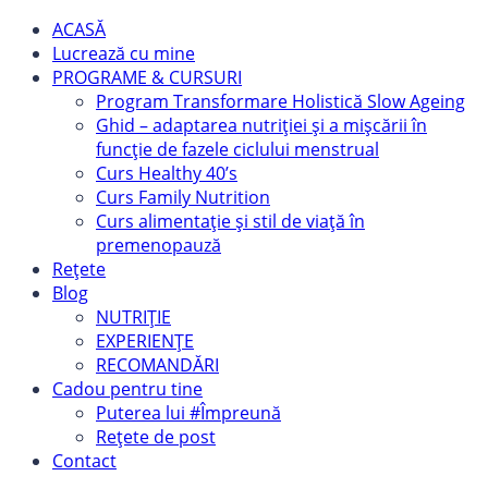
ACASĂ
Lucrează cu mine
PROGRAME & CURSURI
Program Transformare Holistică Slow Ageing
Ghid – adaptarea nutriției și a mișcării în
funcție de fazele ciclului menstrual
Curs Healthy 40’s
Curs Family Nutrition
Curs alimentație și stil de viață în
premenopauză
Rețete
Blog
NUTRIȚIE
EXPERIENȚE
RECOMANDĂRI
Cadou pentru tine
Puterea lui #Împreună
Rețete de post
Contact