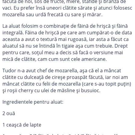
făcută de noi, sos de fructe, miere, stafide și brânză de
vaci. Eu prefer însă uneori clătite sărate și atunci folosesc
mozarella sau urdă frecată cu sare și mărar.
La aluat folosim o combinație de făină de hrișcă și făină
integrală. Făina de hrișcă pe care am cumpărat-o de data
aceasta a avut o textură mai rugoasă, iar asta a făcut ca
aluatul să nu se întindă în tigaie așa cum trebuie. Drept
pentru care, soțul meu a decis să facă o versiune mai
mică de clătite, cam cum sunt cele americane.
Tudor n-a avut chef de mozarella, așa că el a mâncat
clătite cu dulceață de cireșe proaspăt făcută, iar noi am
mâncat clătite cu felii de mozarella (care s-au topit puțin)
și roșii cherry cu ulei de măsline și busuioc.
Ingredientele pentru aluat:
2 ouă
1 ceașcă de lapte