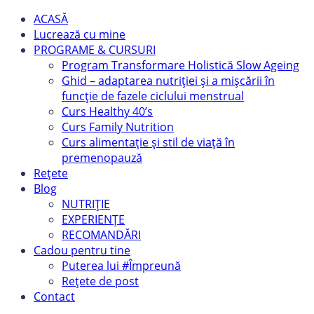
ACASĂ
Lucrează cu mine
PROGRAME & CURSURI
Program Transformare Holistică Slow Ageing
Ghid – adaptarea nutriției și a mișcării în
funcție de fazele ciclului menstrual
Curs Healthy 40’s
Curs Family Nutrition
Curs alimentație și stil de viață în
premenopauză
Rețete
Blog
NUTRIȚIE
EXPERIENȚE
RECOMANDĂRI
Cadou pentru tine
Puterea lui #Împreună
Rețete de post
Contact