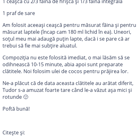
1 ceașcă cu 2/3 făină de hrișcă și 1/3 făină integrală
1 praf de sare
Am folosit aceeași ceașcă pentru măsurat făina și pentru
măsurat laptele (încap cam 180 ml lichid în ea). Uneori,
soțul meu mai adaugă puțin lapte, dacă i se pare că ar
trebui să fie mai subțire aluatul.
Compoziția nu este folosită imediat, o mai lăsăm să se
odihnească 10-15 minute, abia apoi sunt preparate
clătitele. Noi folosim ulei de cocos pentru prăjirea lor.
Ne-a plăcut că de data aceasta clătitele au arătat diferit,
Tudor s-a amuzat foarte tare când le-a văzut așa mici și
rotunde 🙂
Poftă bună!
Citește și: