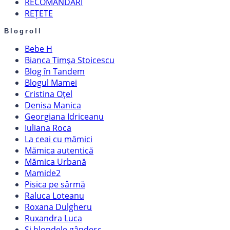
RECOMANDĂRI
REȚETE
Blogroll
Bebe H
Bianca Timșa Stoicescu
Blog în Tandem
Blogul Mamei
Cristina Oțel
Denisa Manica
Georgiana Idriceanu
Iuliana Roca
La ceai cu mămici
Mămica autentică
Mămica Urbană
Mamide2
Pisica pe sârmă
Raluca Loteanu
Roxana Dulgheru
Ruxandra Luca
Și blondele gândesc