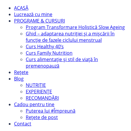
ACASĂ
Lucrează cu mine
PROGRAME & CURSURI
Program Transformare Holistică Slow Ageing
Ghid – adaptarea nutriției și a mișcării în
funcție de fazele ciclului menstrual
Curs Healthy 40’s
Curs Family Nutrition
Curs alimentație și stil de viață în
premenopauză
Rețete
Blog
NUTRIȚIE
EXPERIENȚE
RECOMANDĂRI
Cadou pentru tine
Puterea lui #Împreună
Rețete de post
Contact