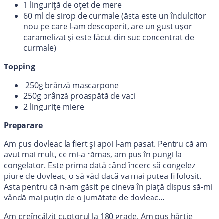
1 linguriță de oțet de mere
60 ml de sirop de curmale (ăsta este un îndulcitor
nou pe care l-am descoperit, are un gust ușor
caramelizat și este făcut din suc concentrat de
curmale)
Topping
250g brânză mascarpone
250g brânză proaspătă de vaci
2 lingurițe miere
Preparare
Am pus dovleac la fiert și apoi l-am pasat. Pentru că am
avut mai mult, ce mi-a rămas, am pus în pungi la
congelator. Este prima dată când încerc să congelez
piure de dovleac, o să văd dacă va mai putea fi folosit.
Asta pentru că n-am găsit pe cineva în piață dispus să-mi
vândă mai puțin de o jumătate de dovleac…
Am preîncălzit cuptorul la 180 grade. Am pus hârtie