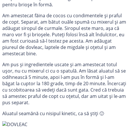
pentru brioșe în formă.
Am amestecat făina de cocos cu condimentele și praful
de copt. Separat, am bătut ouăle spumă cu mixerul și am
adăugat siropul de curmale. Siropul este maro, așa că
maro vor fi și brioșele. Puteți folosi însă alt îndulcitor, eu
am fost curioasă să-l testez pe acesta. Am adăugat
piureul de dovleac, laptele de migdale și oțetul și am
amestecat bine.
Am pus și ingredientele uscate și am amestecat totul
ușor, nu cu mixerul ci cu o spatulă. Am lăsat aluatul să se
odihnească 5 minute, apoi l-am pus în formă și l-am
băgat la cuptor la 180 grade, timp de 20 minute. Încercați
cu scobitoarea să vedeți dacă sunt gata. Cred că trebuia
să amestec praful de copt cu oțetul, dar am uitat și le-am
pus separat.
Aluatul seamănă cu nisipul kinetic, ca să știți 🙂