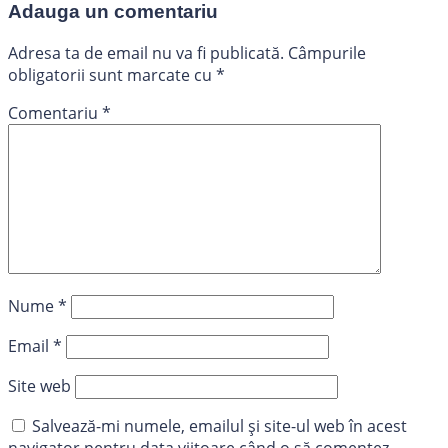
Adauga un comentariu
Adresa ta de email nu va fi publicată.
Câmpurile
obligatorii sunt marcate cu
*
Comentariu
*
Nume
*
Email
*
Site web
Salvează-mi numele, emailul și site-ul web în acest
navigator pentru data viitoare când o să comentez.