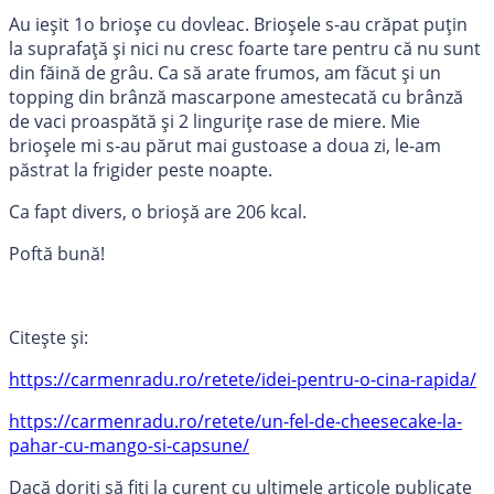
Au ieșit 1o brioșe cu dovleac. Brioșele s-au crăpat puțin
la suprafață și nici nu cresc foarte tare pentru că nu sunt
din făină de grâu. Ca să arate frumos, am făcut și un
topping din brânză mascarpone amestecată cu brânză
de vaci proaspătă și 2 lingurițe rase de miere. Mie
brioșele mi s-au părut mai gustoase a doua zi, le-am
păstrat la frigider peste noapte.
Ca fapt divers, o brioșă are 206 kcal.
Poftă bună!
Citește și:
https://carmenradu.ro/retete/idei-pentru-o-cina-rapida/
https://carmenradu.ro/retete/un-fel-de-cheesecake-la-
pahar-cu-mango-si-capsune/
Dacă doriți să fiți la curent cu ultimele articole publicate