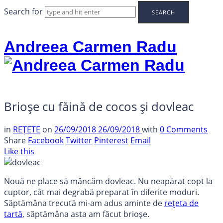
Search for
Andreea Carmen Radu
Brioșe cu făină de cocos și dovleac
in
REȚETE
on
26/09/2018
26/09/2018
with
0 Comments
Share
Facebook
Twitter
Pinterest
Email
Like this
Nouă ne place să mâncăm dovleac. Nu neapărat copt la
cuptor, cât mai degrabă preparat în diferite moduri.
Săptămâna trecută mi-am adus aminte de
rețeta de
tartă
, săptămâna asta am făcut brioșe.