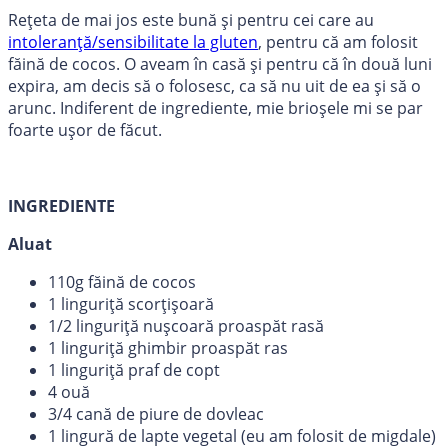
Rețeta de mai jos este bună și pentru cei care au
intoleranță/sensibilitate la gluten
, pentru că am folosit
făină de cocos. O aveam în casă și pentru că în două luni
expira, am decis să o folosesc, ca să nu uit de ea și să o
arunc. Indiferent de ingrediente, mie brioșele mi se par
foarte ușor de făcut.
INGREDIENTE
Aluat
110g făină de cocos
1 linguriță scorțișoară
1/2 linguriță nușcoară proaspăt rasă
1 linguriță ghimbir proaspăt ras
1 linguriță praf de copt
4 ouă
3/4 cană de piure de dovleac
1 lingură de lapte vegetal (eu am folosit de migdale)