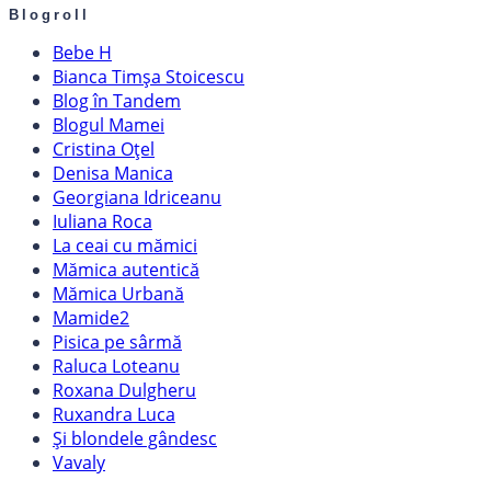
Blogroll
Bebe H
Bianca Timșa Stoicescu
Blog în Tandem
Blogul Mamei
Cristina Oțel
Denisa Manica
Georgiana Idriceanu
Iuliana Roca
La ceai cu mămici
Mămica autentică
Mămica Urbană
Mamide2
Pisica pe sârmă
Raluca Loteanu
Roxana Dulgheru
Ruxandra Luca
Și blondele gândesc
Vavaly