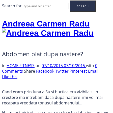
Search for
Andreea Carmen Radu
Abdomen plat dupa nastere?
in
HOME FITNESS
on
07/10/2015
07/10/2015
with
0
Comments
Share
Facebook
Twitter
Pinterest
Email
Like this
Cand eram prin luna a 6a si burtica era vizibila si in
crestere ma intrebam daca dupa nastere imi voi mai
recapata vreodata tonusul abdomenului…
N-am fost niciodata o persoana foarte slaba insa am avut