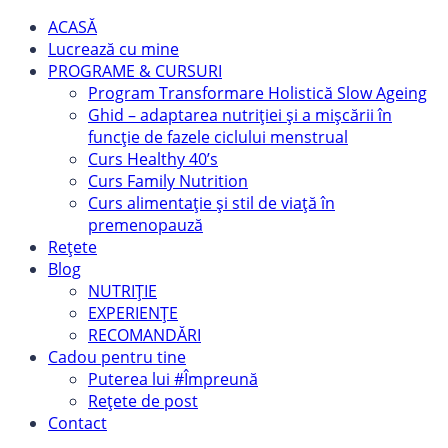
ACASĂ
Lucrează cu mine
PROGRAME & CURSURI
Program Transformare Holistică Slow Ageing
Ghid – adaptarea nutriției și a mișcării în
funcție de fazele ciclului menstrual
Curs Healthy 40’s
Curs Family Nutrition
Curs alimentație și stil de viață în
premenopauză
Rețete
Blog
NUTRIȚIE
EXPERIENȚE
RECOMANDĂRI
Cadou pentru tine
Puterea lui #Împreună
Rețete de post
Contact