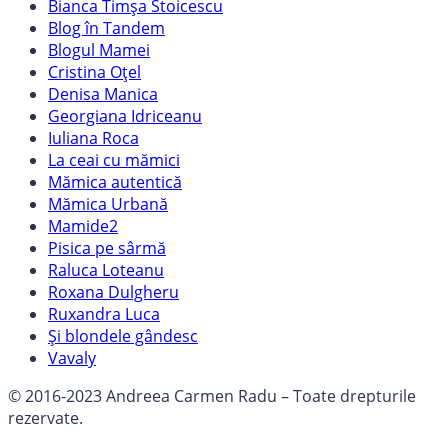
Bianca Timșa Stoicescu
Blog în Tandem
Blogul Mamei
Cristina Oțel
Denisa Manica
Georgiana Idriceanu
Iuliana Roca
La ceai cu mămici
Mămica autentică
Mămica Urbană
Mamide2
Pisica pe sârmă
Raluca Loteanu
Roxana Dulgheru
Ruxandra Luca
Și blondele gândesc
Vavaly
© 2016-2023 Andreea Carmen Radu – Toate drepturile
rezervate.