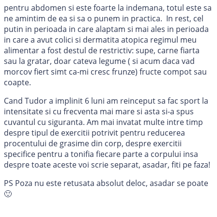
pentru abdomen si este foarte la indemana, totul este sa
ne amintim de ea si sa o punem in practica. In rest, cel
putin in perioada in care alaptam si mai ales in perioada
in care a avut colici si dermatita atopica regimul meu
alimentar a fost destul de restrictiv: supe, carne fiarta
sau la gratar, doar cateva legume ( si acum daca vad
morcov fiert simt ca-mi cresc frunze) fructe compot sau
coapte.
Cand Tudor a implinit 6 luni am reinceput sa fac sport la
intensitate si cu frecventa mai mare si asta si-a spus
cuvantul cu siguranta. Am mai invatat multe intre timp
despre tipul de exercitii potrivit pentru reducerea
procentului de grasime din corp, despre exercitii
specifice pentru a tonifia fiecare parte a corpului insa
despre toate aceste voi scrie separat, asadar, fiti pe faza!
PS Poza nu este retusata absolut deloc, asadar se poate
🙂