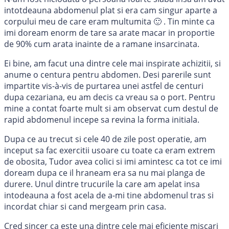
intotdeauna abdomenul plat si era cam singur aparte a
corpului meu de care eram multumita 🙂 . Tin minte ca
imi doream enorm de tare sa arate macar in proportie
de 90% cum arata inainte de a ramane insarcinata.
Ei bine, am facut una dintre cele mai inspirate achizitii, si
anume o centura pentru abdomen. Desi parerile sunt
impartite vis-à-vis de purtarea unei astfel de centuri
dupa cezariana, eu am decis ca vreau sa o port. Pentru
mine a contat foarte mult si am observat cum destul de
rapid abdomenul incepe sa revina la forma initiala.
Dupa ce au trecut si cele 40 de zile post operatie, am
inceput sa fac exercitii usoare cu toate ca eram extrem
de obosita, Tudor avea colici si imi amintesc ca tot ce imi
doream dupa ce il hraneam era sa nu mai planga de
durere. Unul dintre trucurile la care am apelat insa
intodeauna a fost acela de a-mi tine abdomenul tras si
incordat chiar si cand mergeam prin casa.
Cred sincer ca este una dintre cele mai eficiente miscari