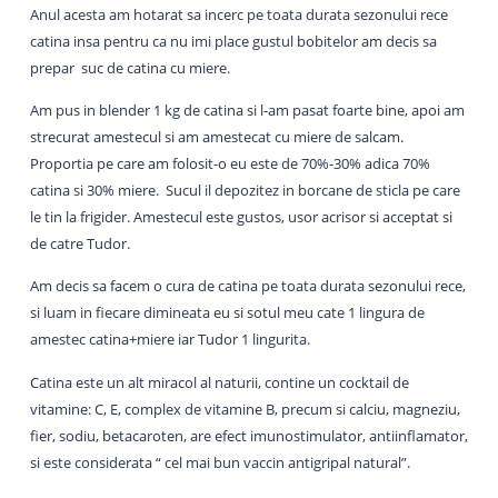
Anul acesta am hotarat sa incerc pe toata durata sezonului rece
catina insa pentru ca nu imi place gustul bobitelor am decis sa
prepar suc de catina cu miere.
Am pus in blender 1 kg de catina si l-am pasat foarte bine, apoi am
strecurat amestecul si am amestecat cu miere de salcam.
Proportia pe care am folosit-o eu este de 70%-30% adica 70%
catina si 30% miere. Sucul il depozitez in borcane de sticla pe care
le tin la frigider. Amestecul este gustos, usor acrisor si acceptat si
de catre Tudor.
Am decis sa facem o cura de catina pe toata durata sezonului rece,
si luam in fiecare dimineata eu si sotul meu cate 1 lingura de
amestec catina+miere iar Tudor 1 lingurita.
Catina este un alt miracol al naturii, contine un cocktail de
vitamine: C, E, complex de vitamine B, precum si calciu, magneziu,
fier, sodiu, betacaroten, are efect imunostimulator, antiinflamator,
si este considerata “ cel mai bun vaccin antigripal natural”.