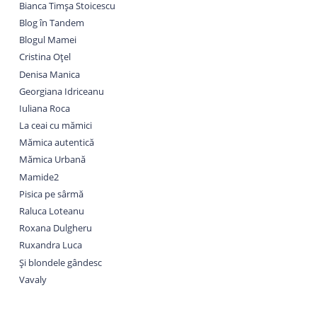
Bianca Timșa Stoicescu
Blog în Tandem
Blogul Mamei
Cristina Oțel
Denisa Manica
Georgiana Idriceanu
Iuliana Roca
La ceai cu mămici
Mămica autentică
Mămica Urbană
Mamide2
Pisica pe sârmă
Raluca Loteanu
Roxana Dulgheru
Ruxandra Luca
Și blondele gândesc
Vavaly