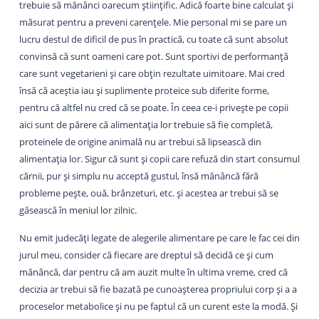
trebuie să mănânci oarecum științific. Adică foarte bine calculat și
măsurat pentru a preveni carențele. Mie personal mi se pare un
lucru destul de dificil de pus în practică, cu toate că sunt absolut
convinsă că sunt oameni care pot. Sunt sportivi de performanță
care sunt vegetarieni și care obțin rezultate uimitoare. Mai cred
însă că aceștia iau și suplimente proteice sub diferite forme,
pentru că altfel nu cred că se poate. În ceea ce-i privește pe copii
aici sunt de părere că alimentația lor trebuie să fie completă,
proteinele de origine animală nu ar trebui să lipsească din
alimentația lor. Sigur că sunt și copii care refuză din start consumul
cărnii, pur și simplu nu acceptă gustul, însă mănâncă fără
probleme pește, ouă, brânzeturi, etc. și acestea ar trebui să se
găsească în meniul lor zilnic.
Nu emit judecăți legate de alegerile alimentare pe care le fac cei din
jurul meu, consider că fiecare are dreptul să decidă ce și cum
mănâncă, dar pentru că am auzit multe în ultima vreme, cred că
decizia ar trebui să fie bazată pe cunoașterea propriului corp și a a
proceselor metabolice și nu pe faptul că un curent este la modă. Și