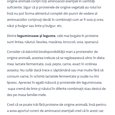
origine animală conțin toți aminoacizii esențiali în cantități
suficiente. Sigur că și proteinele de origine vegetală au rolul lor
însă nu pot forma alimentul complet din punct de vedere al
aminoacizilor conținuți decât în combinații cum ar fi soia și orez,
năut și bulgur sau linte și bulgur, etc.
Dintre
leguminoase și legume
, cele mai bogate în proteine
sunt lintea, năutul, fasolea, mazărea, broccoli, soia, spanacul.
Consider că datorită biodisponibilității mari a proteinelor de
origine animală, acestea trebuie să se regăseasescă zilnic în dieta
mea: lactate fermentate, ouă, pește, carne, exact în ordinea
aceasta. Nu sufăr dacă trece o săptămână sau mai multe fără să
consum carne, în schimb lactatele fermentate și ouăle nu îmi
lipsesc. Apreciez în egală măsură și proteinele din leguminoase,
supa cremă de linte și năutul în diferite combinații stau destul de
des pe masa familiei mele.
Cred că se poate trăi fără proteine de origine animală, însă pentru
a avea aportul corect de aminoacizi esențiali cred că în acest caz