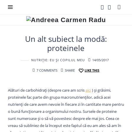
Andreea
Carmen
Radu
Un alt subiect la modă:
proteinele
NUTRIȚIE: EU ȘI COPILUL MEU
14/05/2017
7 COMMENTS
SHARE
LIKE THIS
Alături de carbohidrați (despre care am scris
aici
) și grăsimi,
proteinele fac parte din grupa macronutrienților, adică acei
nutrienți de care avem nevoie în fiecare zi în cantitate mare pentru
o bună funcționare a organismului nostru. Sursele de proteine
sunt numeroase și o să vă povestesc despre ele mai jos. Ceea ce
vreau să subliniez de la început este faptul că eu am ales să am în