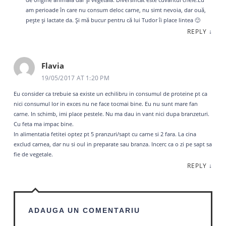
am perioade în care nu consum deloc carne, nu simt nevoia, dar ouă,
pește și lactate da. Și mă bucur pentru că lui Tudor îi place lintea 🙂
REPLY
↓
Flavia
19/05/2017 AT 1:20 PM
Eu consider ca trebuie sa existe un echilibru in consumul de proteine pt ca
nici consumul lor in exces nu ne face tocmai bine. Eu nu sunt mare fan
carne. In schimb, imi place pestele. Nu ma dau in vant nici dupa branzeturi.
Cu feta ma impac bine.
In alimentatia fetitei optez pt 5 pranzuri/sapt cu carne si 2 fara. La cina
exclud carnea, dar nu si oul in preparate sau branza. Incerc ca o zi pe sapt sa
fie de vegetale.
REPLY
↓
ADAUGA UN COMENTARIU