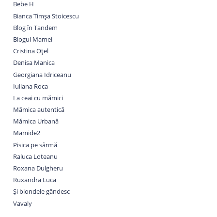
Bebe H
Bianca Timșa Stoicescu
Blog în Tandem
Blogul Mamei
Cristina Oțel
Denisa Manica
Georgiana Idriceanu
Iuliana Roca
La ceai cu mămici
Mămica autentică
Mămica Urbană
Mamide2
Pisica pe sârmă
Raluca Loteanu
Roxana Dulgheru
Ruxandra Luca
Și blondele gândesc
Vavaly