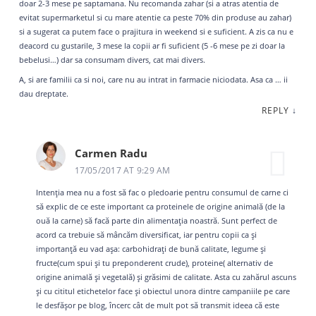
doar 2-3 mese pe saptamana. Nu recomanda zahar (si a atras atentia de
evitat supermarketul si cu mare atentie ca peste 70% din produse au zahar)
si a sugerat ca putem face o prajitura in weekend si e suficient. A zis ca nu e
deacord cu gustarile, 3 mese la copii ar fi suficient (5 -6 mese pe zi doar la
bebelusi…) dar sa consumam divers, cat mai divers.
A, si are familii ca si noi, care nu au intrat in farmacie niciodata. Asa ca … ii
dau dreptate.
REPLY
↓
Carmen Radu
17/05/2017 AT 9:29 AM
Intenția mea nu a fost să fac o pledoarie pentru consumul de carne ci
să explic de ce este important ca proteinele de origine animală (de la
ouă la carne) să facă parte din alimentația noastră. Sunt perfect de
acord ca trebuie să mâncăm diversificat, iar pentru copii ca și
importanță eu vad așa: carbohidrați de bună calitate, legume și
fructe(cum spui și tu preponderent crude), proteine( alternativ de
origine animală și vegetală) și grăsimi de calitate. Asta cu zahărul ascuns
și cu cititul etichetelor face și obiectul unora dintre campaniile pe care
le desfășor pe blog, încerc cât de mult pot să transmit ideea că este