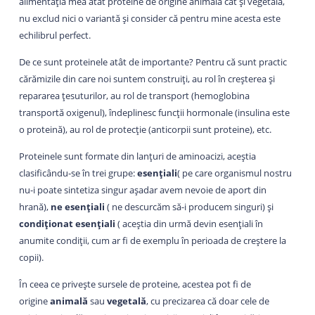
alimentația mea atât proteine de origine animală cât și vegetală,
nu exclud nici o variantă și consider că pentru mine acesta este
echilibrul perfect.
De ce sunt proteinele atât de importante? Pentru că sunt practic
cărămizile din care noi suntem construiți, au rol în creșterea și
repararea țesuturilor, au rol de transport (hemoglobina
transportă oxigenul), îndeplinesc funcții hormonale (insulina este
o proteină), au rol de protecție (anticorpii sunt proteine), etc.
Proteinele sunt formate din lanțuri de aminoacizi, aceștia
clasificându-se în trei grupe:
esențiali
( pe care organismul nostru
nu-i poate sintetiza singur așadar avem nevoie de aport din
hrană),
ne esențiali
( ne descurcăm să-i producem singuri) și
condiționat esențiali
( aceștia din urmă devin esențiali în
anumite condiții, cum ar fi de exemplu în perioada de creștere la
copii).
În ceea ce privește sursele de proteine, acestea pot fi de
origine
animală
sau
vegetală
, cu precizarea că doar cele de