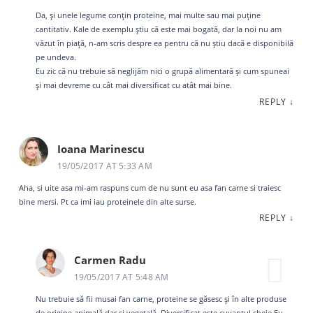
Da, și unele legume conțin proteine, mai multe sau mai puține
cantitativ. Kale de exemplu știu că este mai bogată, dar la noi nu am
văzut în piață, n-am scris despre ea pentru că nu știu dacă e disponibilă
pe undeva.
Eu zic că nu trebuie să neglijăm nici o grupă alimentară și cum spuneai
și mai devreme cu cât mai diversificat cu atât mai bine.
REPLY
↓
Ioana Marinescu
19/05/2017 AT 5:33 AM
Aha, si uite asa mi-am raspuns cum de nu sunt eu asa fan carne si traiesc
bine mersi. Pt ca imi iau proteinele din alte surse.
REPLY
↓
Carmen Radu
19/05/2017 AT 5:48 AM
Nu trebuie să fii musai fan carne, proteine se găsesc și în alte produse
de origine animală dar și vegetală. Diversificat este cuvantul cheie.Eu