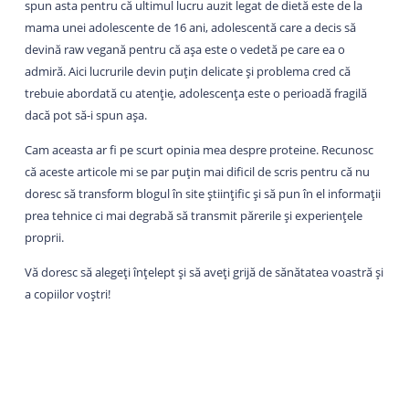
spun asta pentru că ultimul lucru auzit legat de dietă este de la
mama unei adolescente de 16 ani, adolescentă care a decis să
devină raw vegană pentru că așa este o vedetă pe care ea o
admiră. Aici lucrurile devin puțin delicate și problema cred că
trebuie abordată cu atenție, adolescența este o perioadă fragilă
dacă pot să-i spun așa.
Cam aceasta ar fi pe scurt opinia mea despre proteine. Recunosc
că aceste articole mi se par puțin mai dificil de scris pentru că nu
doresc să transform blogul în site științific și să pun în el informații
prea tehnice ci mai degrabă să transmit părerile și experiențele
proprii.
Vă doresc să alegeți înțelept și să aveți grijă de sănătatea voastră și
a copiilor voștri!