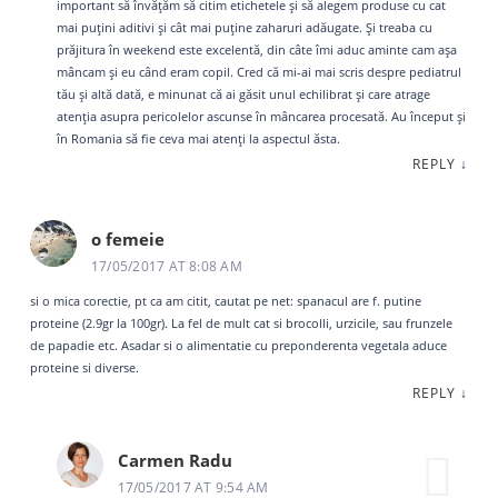
important să învățăm să citim etichetele și să alegem produse cu cat
mai puțini aditivi și cât mai puține zaharuri adăugate. Și treaba cu
prăjitura în weekend este excelentă, din câte îmi aduc aminte cam așa
mâncam și eu când eram copil. Cred că mi-ai mai scris despre pediatrul
tău și altă dată, e minunat că ai găsit unul echilibrat și care atrage
atenția asupra pericolelor ascunse în mâncarea procesată. Au început și
în Romania să fie ceva mai atenți la aspectul ăsta.
REPLY
↓
o femeie
17/05/2017 AT 8:08 AM
si o mica corectie, pt ca am citit, cautat pe net: spanacul are f. putine
proteine (2.9gr la 100gr). La fel de mult cat si brocolli, urzicile, sau frunzele
de papadie etc. Asadar si o alimentatie cu preponderenta vegetala aduce
proteine si diverse.
REPLY
↓
Carmen Radu
17/05/2017 AT 9:54 AM