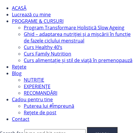
ACASĂ
Lucrează cu mine
PROGRAME & CURSURI
Program Transformare Holistică Slow Ageing
Ghid – adaptarea nutriției și a mișcării în funcție
de fazele ciclului menstrual
Curs Healthy 40’s
Curs Family Nutrition
Curs alimentație și stil de viață în premenopauză
Rețete
Blog
NUTRIȚIE
EXPERIENȚE
RECOMANDĂRI
Cadou pentru tine
Puterea lui #Împreună
Rețete de post
Contact