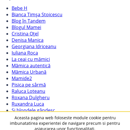
Bebe H
Bianca Timșa Stoicescu
Blog în Tandem
Blogul Mamei
Cristina Oțel
Denisa Manica
Georgiana Idriceanu
Iuliana Roca
La ceai cu mămici
Mămica autentică
Mămica Urbană
Mamide2
Pisica pe sârmă
Raluca Loteanu
Roxana Dulgheru
Ruxandra Luca
Și blondele gândesc
Vavaly
Aceasta pagina web foloseste module cookie pentru
imbunatatirea experientei de navigare precum si pentru
© 2016-2023 Andreea Carmen Radu – Toate drepturile
asigurarea unor functionalitati.