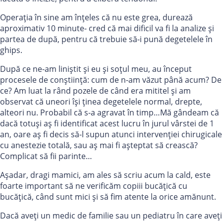
Operația în sine am înțeles că nu este grea, durează
aproximativ 10 minute- cred că mai dificil va fi la analize și
partea de după, pentru că trebuie să-i pună degetelele în
ghips.
După ce ne-am liniștit și eu și soțul meu, au început
procesele de conștiință: cum de n-am văzut până acum? De
ce? Am luat la rând pozele de când era mititel și am
observat că uneori își ținea degetelele normal, drepte,
alteori nu. Probabil că s-a agravat în timp…Mă gândeam că
dacă totuși aș fi identificat acest lucru în jurul vârstei de 1
an, oare aș fi decis să-l supun atunci intervenției chirugicale
cu anestezie totală, sau aș mai fi așteptat să crească?
Complicat să fii parinte…
Așadar, dragi mamici, am ales să scriu acum la cald, este
foarte important să ne verificăm copiii bucățică cu
bucățică, când sunt mici și să fim atente la orice amănunt.
Dacă aveți un medic de familie sau un pediatru în care aveți