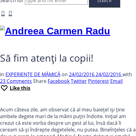
Search for
Andreea
Carmen
Radu
Să fim atenți la copii!
in
EXPERIENȚE DE MĂMICĂ
on
24/02/2016
24/02/2016
with
23 Comments
Share
Facebook
Twitter
Pinterest
Email
Like this
Acum câteva zile, am observat că al meu baiețel iși ține
ambele degete mari de la mâini puțin îndoite. Inițial am
crezut că este vorba despre un gest al lui, însă dacă îi
ceream să-și îndrepte degetelele, nu putea. Bineînțeles că a