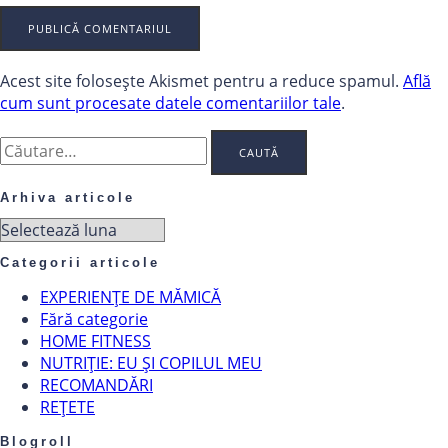
Acest site folosește Akismet pentru a reduce spamul.
Află
cum sunt procesate datele comentariilor tale
.
Caută
după:
Arhiva articole
Arhiva
articole
Categorii articole
EXPERIENȚE DE MĂMICĂ
Fără categorie
HOME FITNESS
NUTRIȚIE: EU ȘI COPILUL MEU
RECOMANDĂRI
REȚETE
Blogroll