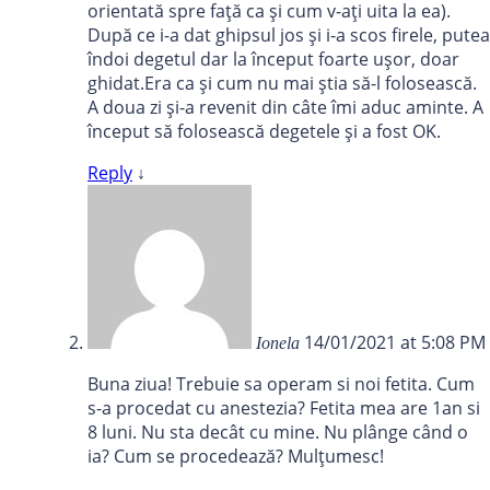
orientată spre față ca și cum v-ați uita la ea).
După ce i-a dat ghipsul jos și i-a scos firele, putea
îndoi degetul dar la început foarte ușor, doar
ghidat.Era ca și cum nu mai știa să-l folosească.
A doua zi și-a revenit din câte îmi aduc aminte. A
început să folosească degetele și a fost OK.
Reply
↓
14/01/2021 at 5:08 PM
Ionela
Buna ziua! Trebuie sa operam si noi fetita. Cum
s-a procedat cu anestezia? Fetita mea are 1an si
8 luni. Nu sta decât cu mine. Nu plânge când o
ia? Cum se procedează? Mulțumesc!