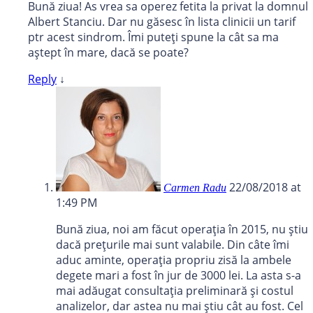
Bună ziua! As vrea sa operez fetita la privat la domnul
Albert Stanciu. Dar nu găsesc în lista clinicii un tarif
ptr acest sindrom. Îmi puteți spune la cât sa ma
aștept în mare, dacă se poate?
Reply
↓
22/08/2018 at
Carmen Radu
1:49 PM
Bună ziua, noi am făcut operația în 2015, nu știu
dacă prețurile mai sunt valabile. Din câte îmi
aduc aminte, operația propriu zisă la ambele
degete mari a fost în jur de 3000 lei. La asta s-a
mai adăugat consultația preliminară și costul
analizelor, dar astea nu mai știu cât au fost. Cel