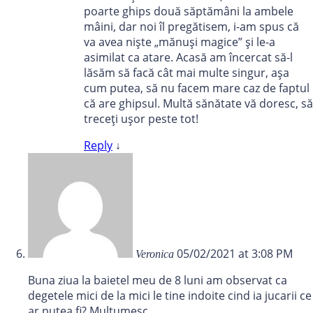
poarte ghips două săptămâni la ambele
mâini, dar noi îl pregătisem, i-am spus că
va avea niște „mănuși magice” și le-a
asimilat ca atare. Acasă am încercat să-l
lăsăm să facă cât mai multe singur, așa
cum putea, să nu facem mare caz de faptul
că are ghipsul. Multă sănătate vă doresc, să
treceți ușor peste tot!
Reply
↓
05/02/2021 at 3:08 PM
Veronica
Buna ziua la baietel meu de 8 luni am observat ca
degetele mici de la mici le tine indoite cind ia jucarii ce
ar putea fi? Multumesc