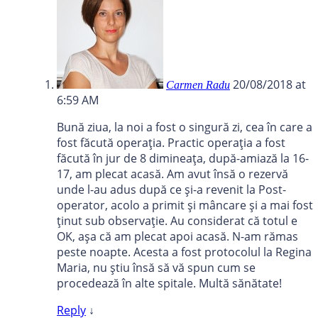
20/08/2018 at
Carmen Radu
6:59 AM
Bună ziua, la noi a fost o singură zi, cea în care a
fost făcută operația. Practic operația a fost
făcută în jur de 8 dimineața, după-amiază la 16-
17, am plecat acasă. Am avut însă o rezervă
unde l-au adus după ce și-a revenit la Post-
operator, acolo a primit și mâncare și a mai fost
ținut sub observație. Au considerat că totul e
OK, așa că am plecat apoi acasă. N-am rămas
peste noapte. Acesta a fost protocolul la Regina
Maria, nu știu însă să vă spun cum se
procedează în alte spitale. Multă sănătate!
Reply
↓