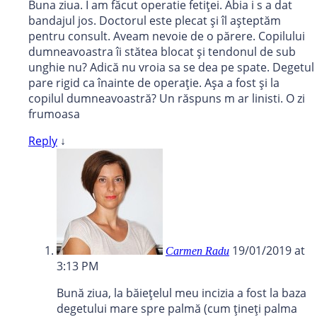
Buna ziua. I am făcut operatie fetiței. Abia i s a dat
bandajul jos. Doctorul este plecat și îl așteptăm
pentru consult. Aveam nevoie de o părere. Copilului
dumneavoastra îi stătea blocat și tendonul de sub
unghie nu? Adică nu vroia sa se dea pe spate. Degetul
pare rigid ca înainte de operație. Așa a fost și la
copilul dumneavoastră? Un răspuns m ar linisti. O zi
frumoasa
Reply
↓
19/01/2019 at
Carmen Radu
3:13 PM
Bună ziua, la băiețelul meu incizia a fost la baza
degetului mare spre palmă (cum țineți palma