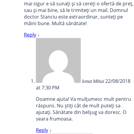
mai sigur e să sunați și să cereți o ofertă de preț,
sau și mai bine, să le trimiteți un mail. Domnul
doctor Stanciu este extraordinar, sunteți pe
mâini bune. Multă sănătate!
Reply
↓
22/08/2018
Ionut Mihai
at 7:30 PM
Doamne ajuta! Va mulțumesc mult pentru
răspuns. Nu știți cât de mult puteți sa
ajutați. Sănătate din belșug va doresc. O
seara frumoasa.
Reply
↓