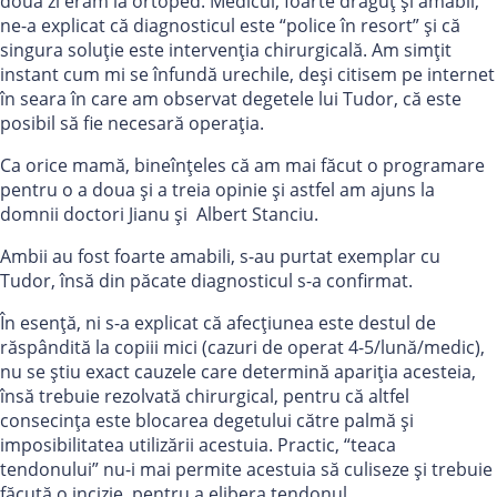
doua zi eram la ortoped. Medicul, foarte drăguț și amabil,
ne-a explicat că diagnosticul este “police în resort” și că
singura soluție este intervenția chirurgicală. Am simțit
instant cum mi se înfundă urechile, deși citisem pe internet
în seara în care am observat degetele lui Tudor, că este
posibil să fie necesară operația.
Ca orice mamă, bineînțeles că am mai făcut o programare
pentru o a doua și a treia opinie și astfel am ajuns la
domnii doctori Jianu și Albert Stanciu.
Ambii au fost foarte amabili, s-au purtat exemplar cu
Tudor, însă din păcate diagnosticul s-a confirmat.
În esență, ni s-a explicat că afecțiunea este destul de
răspândită la copiii mici (cazuri de operat 4-5/lună/medic),
nu se știu exact cauzele care determină apariția acesteia,
însă trebuie rezolvată chirurgical, pentru că altfel
consecința este blocarea degetului către palmă și
imposibilitatea utilizării acestuia. Practic, “teaca
tendonului” nu-i mai permite acestuia să culiseze și trebuie
făcută o incizie, pentru a elibera tendonul.