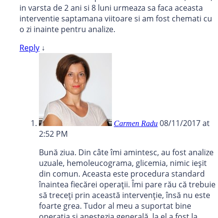
in varsta de 2 ani si 8 luni urmeaza sa faca aceasta
interventie saptamana viitoare si am fost chemati cu
o zi inainte pentru analize.
Reply
↓
08/11/2017 at
Carmen Radu
2:52 PM
Bună ziua. Din câte îmi amintesc, au fost analize
uzuale, hemoleucograma, glicemia, nimic ieșit
din comun. Aceasta este procedura standard
înaintea fiecărei operații. Îmi pare rău că trebuie
să treceți prin această intervenție, însă nu este
foarte grea. Tudor al meu a suportat bine
operația și anestezia generală, la el a fost la