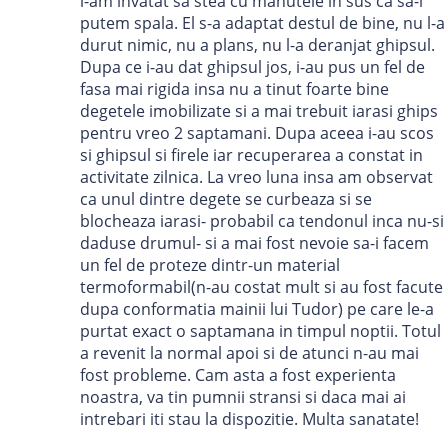
l-am invatat sa stea cu manutele in sus ca sa-l
putem spala. El s-a adaptat destul de bine, nu l-a
durut nimic, nu a plans, nu l-a deranjat ghipsul.
Dupa ce i-au dat ghipsul jos, i-au pus un fel de
fasa mai rigida insa nu a tinut foarte bine
degetele imobilizate si a mai trebuit iarasi ghips
pentru vreo 2 saptamani. Dupa aceea i-au scos
si ghipsul si firele iar recuperarea a constat in
activitate zilnica. La vreo luna insa am observat
ca unul dintre degete se curbeaza si se
blocheaza iarasi- probabil ca tendonul inca nu-si
daduse drumul- si a mai fost nevoie sa-i facem
un fel de proteze dintr-un material
termoformabil(n-au costat mult si au fost facute
dupa conformatia mainii lui Tudor) pe care le-a
purtat exact o saptamana in timpul noptii. Totul
a revenit la normal apoi si de atunci n-au mai
fost probleme. Cam asta a fost experienta
noastra, va tin pumnii stransi si daca mai ai
intrebari iti stau la dispozitie. Multa sanatate!