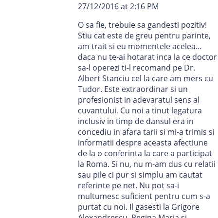
27/12/2016 at 2:16 PM
O sa fie, trebuie sa gandesti pozitiv!
Stiu cat este de greu pentru parinte,
am trait si eu momentele acelea…
daca nu te-ai hotarat inca la ce doctor
sa-l operezi ti-l recomand pe Dr.
Albert Stanciu cel la care am mers cu
Tudor. Este extraordinar si un
profesionist in adevaratul sens al
cuvantului. Cu noi a tinut legatura
inclusiv in timp de dansul era in
concediu in afara tarii si mi-a trimis si
informatii despre aceasta afectiune
de la o conferinta la care a participat
la Roma. Si nu, nu m-am dus cu relatii
sau pile ci pur si simplu am cautat
referinte pe net. Nu pot sa-i
multumesc suficient pentru cum s-a
purtat cu noi. Il gasesti la Grigore
Alexandrescu, Regina Maria si