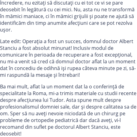
încredere, nu ezitați să discutați cu ei tot ce vi se pare
deosebit în legătură cu cei mici. Nu, asta nu ne transformă
în mămici maniace, ci în mămici grijulii și poate ne ajută să
identificăm din timp anumite afecțiuni care se pot rezolva
ușor.
Late edit: Operația a fost un succes, domnul doctor Albert
Stanciu a fost absolut minunat! Inclusiv modul de
comunicare în perioada de recuperare a fost excepțional,
nu mi-a venit să cred că domnul doctor aflat la un moment
dat în concediu de odihnă iși rupea câteva minute pe zi, să-
mi raspundă la mesaje și întrebari!
Ba mai mult, aflat la un moment dat la o conferință de
specialitate la Roma, mi-a trimis materiale cu studii recente
despre afecțiunea lui Tudor. Asta spune mult despre
profesionalismul domniei sale, dar și despre calitatea sa de
om. Sper să nu aveți nevoie niciodată de un chirurg pe
probleme de ortopedie pediatrică dar dacă aveți, vi-l
recomand din suflet pe doctorul Albert Stanciu, este
deosebit!