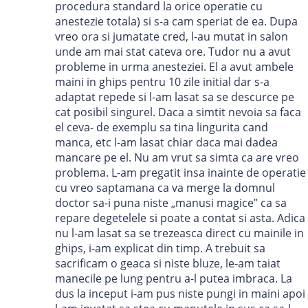
procedura standard la orice operatie cu
anestezie totala) si s-a cam speriat de ea. Dupa
vreo ora si jumatate cred, l-au mutat in salon
unde am mai stat cateva ore. Tudor nu a avut
probleme in urma anesteziei. El a avut ambele
maini in ghips pentru 10 zile initial dar s-a
adaptat repede si l-am lasat sa se descurce pe
cat posibil singurel. Daca a simtit nevoia sa faca
el ceva- de exemplu sa tina lingurita cand
manca, etc l-am lasat chiar daca mai dadea
mancare pe el. Nu am vrut sa simta ca are vreo
problema. L-am pregatit insa inainte de operatie
cu vreo saptamana ca va merge la domnul
doctor sa-i puna niste „manusi magice” ca sa
repare degetelele si poate a contat si asta. Adica
nu l-am lasat sa se trezeasca direct cu mainile in
ghips, i-am explicat din timp. A trebuit sa
sacrificam o geaca si niste bluze, le-am taiat
manecile pe lung pentru a-l putea imbraca. La
dus la inceput i-am pus niste pungi in maini apoi