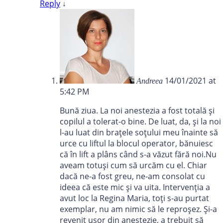
Reply
↓
14/01/2021 at
Andreea
5:42 PM
Bună ziua. La noi anestezia a fost totală și
copilul a tolerat-o bine. De luat, da, și la noi
l-au luat din brațele soțului meu înainte să
urce cu liftul la blocul operator, bănuiesc
că în lift a plâns când s-a văzut fără noi.Nu
aveam totuși cum să urcăm cu el. Chiar
dacă ne-a fost greu, ne-am consolat cu
ideea că este mic și va uita. Intervenția a
avut loc la Regina Maria, toți s-au purtat
exemplar, nu am nimic să le reproșez. Și-a
revenit ușor din anestezie, a trebuit să