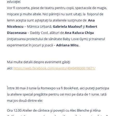
educaţiei.
Vor fi concerte, piese de teatru pentru copii, spectacole de magie,
mișcare și multe altele. Nici părinții nu sunt uitați, la foişorul de
lemn aceștia sunt aşteptaţi la atelierele susținute de
Ana
Nicolescu
– Mămica Urbană,
Gabriela Maalouf
şi
Robert
Diaconeasa
– Daddy Cool, alături de
Ana Raluca Chişu
(iniţiatoarea proiectului de sănătate Baby Love Gym) şi trainerul
experimentat în jocuri și joacă –
Adriana Mitu.
Mai multe detalii despre eveniment găsiți
aici:
https://web.facebook.com/events/404949606619671/
Între 30 mai-3 iunie la Romexpo va fi BookFest, aici puteți participa
la ateliere special pregătite pentru cei mici pe data de 1 iunie. Iată
mai jos două dintre ele:
Ora 12.00 Atelier de cântece și povești cu Alec Blenche și Alina