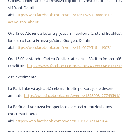
Golăeș, atelier care se adresează copiilor cu vârste cuprinse între 7
și 10 ani. Detalii
aici:
https://web.facebook.com/events/1861625013888281/?
active_tab=about
Ora 13.00 Atelier de lectură și joacă în Pavilionul 2, stand Bookfest
Junior, cu Laura Frunză și Adina Giurgea. Detalii
aici:
https://web.facebook.com/events/1140279516111907/
Ora 15.00 la standul Cartea Copiilor, atelierul „Să citim împreună!”
Detalii aici:
https://www.facebook.com/events/439863349817151/
Alte evenimente:
La Park Lake vă așteaptă cele mai iubite personaje de desene
animate:
https://web.facebook.com/events/1858508427749591/
La Berăria H vor avea loc spectacole de teatru muzical, dans,
concursuri. Detalii
aici:
https://web.facebook.com/events/201951373942764/