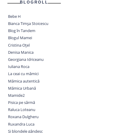
BLOGROLL
Bebe H
Bianca Timșa Stoicescu
Blog în Tandem
Blogul Mamei
Cristina Oțel
Denisa Manica
Georgiana Idriceanu
Iuliana Roca
La ceai cu mămici
Mămica autentică
Mămica Urbană
Mamide2
Pisica pe sârmă
Raluca Loteanu
Roxana Dulgheru
Ruxandra Luca
Și blondele gândesc