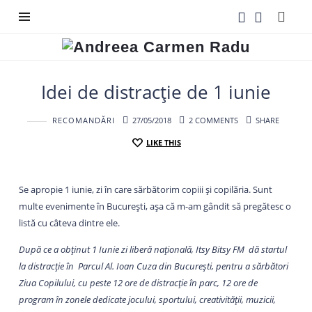
Andreea
Carmen
Radu
Idei de distracție de 1 iunie
RECOMANDĂRI
27/05/2018
2 COMMENTS
SHARE
LIKE THIS
Se apropie 1 iunie, zi în care sărbătorim copiii și copilăria. Sunt
multe evenimente în București, așa că m-am gândit să pregătesc o
listă cu câteva dintre ele.
După ce a obţinut 1 Iunie zi liberă naţională, Itsy Bitsy FM dă startul
la distracție în Parcul Al. Ioan Cuza din Bucureşti, pentru a sărbători
Ziua Copilului, cu peste 12 ore de distracţie în parc, 12 ore de
program în zonele dedicate jocului, sportului, creativităţii, muzicii,