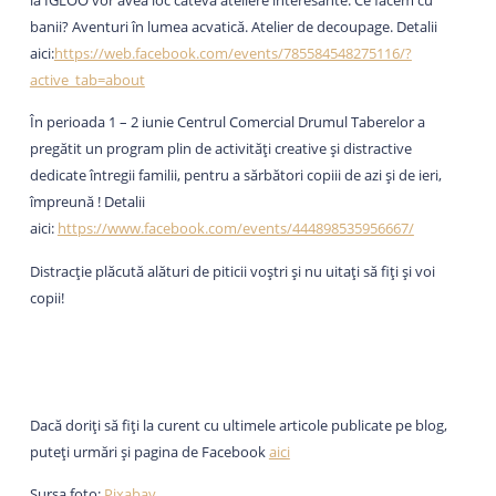
la IGLOO vor avea loc câteva ateliere interesante: Ce facem cu
banii? Aventuri în lumea acvatică. Atelier de decoupage. Detalii
aici:
https://web.facebook.com/events/785584548275116/?
active_tab=about
În perioada 1 – 2 iunie Centrul Comercial Drumul Taberelor a
pregătit un program plin de activităţi creative și distractive
dedicate întregii familii, pentru a sărbători copiii de azi și de ieri,
împreună ! Detalii
aici:
https://www.facebook.com/events/444898535956667/
Distracție plăcută alături de piticii voștri și nu uitați să fiți și voi
copii!
Dacă doriți să fiți la curent cu ultimele articole publicate pe blog,
puteți urmări și pagina de Facebook
aici
Sursa foto:
Pixabay