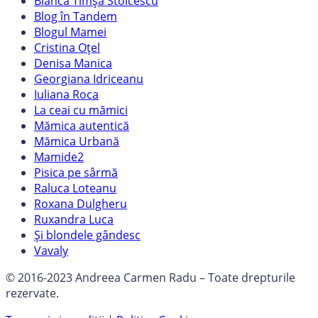
Bianca Timșa Stoicescu
Blog în Tandem
Blogul Mamei
Cristina Oțel
Denisa Manica
Georgiana Idriceanu
Iuliana Roca
La ceai cu mămici
Mămica autentică
Mămica Urbană
Mamide2
Pisica pe sârmă
Raluca Loteanu
Roxana Dulgheru
Ruxandra Luca
Și blondele gândesc
Vavaly
© 2016-2023 Andreea Carmen Radu – Toate drepturile
rezervate.