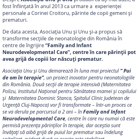
fost înființată în anul 2013 ca urmare a experienței
personale a Corinei Croitoru, părinte de copii gemeni și
prematuri.
De data acesta, Asociația Unu și Unu și-a propus să
transforme secțiile de neonatologie din România în
centre de îngrijire
“
Family and Infant
Neurodevelopmental Care
”, centre în care părinții pot
avea grijă de copiii lor născuți prematur.
Asociația Unu și Unu demarează în luna mai proiectul
“ Pui
de om în terapie”
, un proiect inovator pentru neonatologiile
din România. Două secții de terapie intensivă (Maternitatea
Polizu, Institutul Național pentru Sănătatea mamei și copilului
și Maternitatea Dominic Stanca, Spitalul Clinic Judetean de
Urgență Cluj-Napoca) vor fi transformate – într-un proces ce
se va derula pe parcursul a 2 ani – în
Family and Infant
Neurodevelopmental Care
, centre în care nu numai că este
permisă prezența părinților în terapie, dar aceștia sunt
învățați să aibă grijă de puiul lor prematur sau îndelung