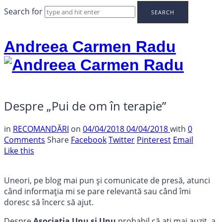
Search for
Andreea Carmen Radu
Despre „Pui de om în terapie”
in
RECOMANDĂRI
on
04/04/2018
04/04/2018
with
0
Comments
Share
Facebook
Twitter
Pinterest
Email
Like this
Uneori, pe blog mai pun și comunicate de presă, atunci
când informația mi se pare relevantă sau când îmi
doresc să încerc să ajut.
Despre
Asociația Unu și Unu
probabil că ați mai auzit, a