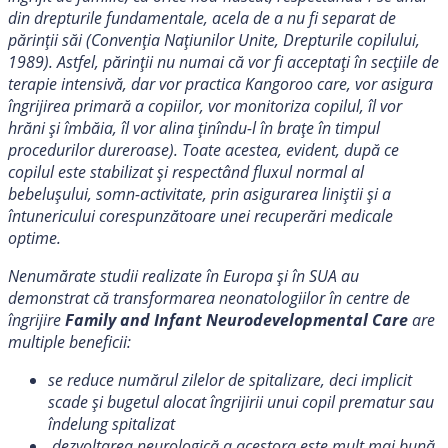
din drepturile fundamentale, acela de a nu fi separat de
părinții săi (Convenția Națiunilor Unite, Drepturile copilului,
1989). Astfel, părinții nu numai că vor fi acceptați în secțiile de
terapie intensivă, dar vor practica Kangoroo care, vor asigura
îngrijirea primară a copiilor, vor monitoriza copilul, îl vor
hrăni și îmbăia, îl vor alina ținîndu-l în brațe în timpul
procedurilor dureroase). Toate acestea, evident, după ce
copilul este stabilizat și respectând fluxul normal al
bebelușului, somn-activitate, prin asigurarea liniștii și a
întunericului corespunzătoare unei recuperări medicale
optime.
Nenumărate studii realizate în Europa și în SUA au
demonstrat că transformarea neonatologiilor în centre de
îngrijire
Family and Infant Neurodevelopmental Care
are
multiple beneficii:
se reduce numărul zilelor de spitalizare, deci implicit
scade și bugetul alocat îngrijirii unui copil prematur sau
îndelung spitalizat
dezvoltarea neurologică a acestora este mult mai bună,