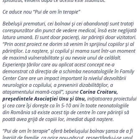
spitalizat, evident după ce acesta este stabilizat.
Ce aduce nou “Pui de om în terapie”
Bebelușii prematuri, cei bolnavi și cei abandonați sunt tratați
corespunzător din punct de vedere medical, însă este neglijată
latura umană. Ei sunt doar pacienți, iar părinții doar vizitatori.
“Prin acest proiect ne dorim să venim în sprijinul copiilor și al
părinților. La naștere, și copilul și mama sunt într-un moment
de maximă vulnerabilitate și au nevoie unul de celălalt.
Experiența țărilor care au aplicat acest concept ne-a
demonstrat că direcția de a schimba neonatologiile în Family
Center Care are un impact important la nivelul dezvoltării
neurologice a
copilului, a prevenirii dizabilităților, a
atașamentului mamă-copil”, spune
Corina Croitoru,
președintele Asociației Unu și Unu,
inițiatoarea proiectului
și cea care își dorește ca în 5-10 ani în toate neonatologiile
din România să existe acest tip de centre în care părinții să
poată avea grijă de copiii lor, imediat după naștere.
“Pui de om în terapie” oferă bebelușului bolnav șansa de a fi
îngrijit de familie, ca orice nou-născut, respectându-i-se unul