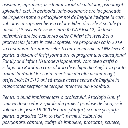
asistente, infirmiere, asistentul social al spitalului, psihologul
spitalului, etc). În perioada iunie-octombrie are loc perioada
de implemenatre a principiilor noi de îngrijire învățate la curs,
sub directa supraveghere a celor 6 lideri din cele 2 spitale (3
medici și 3 asistente ce vor intra în FINE level 2). În luna
noiembrie are loc evaluarea celor 6 lideri din level 2 și a
progreselor făcute în cele 2 spitale. Ne propunem ca în 2019
să continuăm formarea celor 6 cadre medicale în FINE level 3
pentru a deveni ei înșiși formatori ai programului educațional
Family and Infant Neurodevelopmental. Vom avea astfel o
echipă din România care alături de echipa din Anglia să poata
trainui la rândul lor cadre medicale din alte neonatologii,
astfel încât în 5-10 ani să existe aceste centre de îngrijire în
majoritatea secțiilor de terapie intensivă din România.
Pentru o bună implementare a proiectului, Asociația Unu și
Unu va dona celor 2 spitale din proiect produse de îngrijire în
valoare de peste 15.000 de euro: pătuțuri, scaune și eșarfe
pentru a practica “Skin to skin”, perne și cuiburi de
poziționare, cântare, cădițe de îmbăiere, prosoape, scutece,