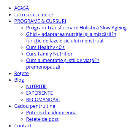
ACASĂ
Lucrează cu mine
PROGRAME & CURSURI
Program Transformare Holistică Slow Ageing
Ghid – adaptarea nutriției și a mișcării în
funcție de fazele ciclului menstrual
Curs Healthy 40’s
Curs Family Nutrition
Curs alimentație și stil de viață în
premenopauză
Rețete
Blog
NUTRIȚIE
EXPERIENȚE
RECOMANDĂRI
Cadou pentru tine
Puterea lui #Împreună
Rețete de post
Contact