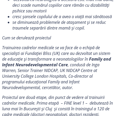
deci scade numărul copiilor care rămân cu dizabilități
psihice sau motorii
cresc șansele copilului de a avea o viață mai sănătoasă
se diminuează problemele de atașament și se reduc
traumele separării dintre mamă și copil.
Cum se derulează proiectul
Trainuirea cadrelor medicale se va face de o echipă de
specialiști ai Fundației Bliss (UK) care au dezvoltat un sistem
de educație și transformare a neonatologiilor în
Family and
Infant Neurodevelopmental Care
, condusă de Inga
Warren, Senior Trainer NIDCAP, UK NIDCAP Centre at
University College London Hospitals, Co-director al
programului educațional Family and Infant
Neurodevelopmental, cercetător, autor.
Proiectul are două etape, din punct de vedere al trainuirii
cadrelor medicale. Prima etapă – FINE level 1 – debutează în
luna mai în București și Cluj și constă în trainingul a 120 de
cadre medicale (doctori neonatologi, doctori rezidenți,