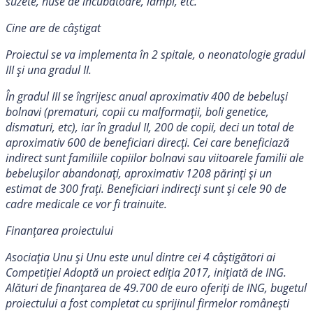
suzete, huse de incubatoare, lămpi, etc.
Cine are de câștigat
Proiectul se va implementa în 2 spitale, o neonatologie gradul
III și una gradul II.
În gradul III se îngrijesc anual aproximativ 400 de bebeluși
bolnavi (prematuri, copii cu malformații, boli genetice,
dismaturi, etc), iar în gradul II, 200 de copii, deci un total de
aproximativ 600 de beneficiari direcți. Cei care beneficiază
indirect sunt familiile copiilor bolnavi sau viitoarele familii ale
bebelușilor abandonați, aproximativ 1208 părinți și un
estimat de 300 frați. Beneficiari indirecți sunt și cele 90 de
cadre medicale ce vor fi trainuite.
Finanțarea proiectului
Asociația Unu și Unu este unul dintre cei 4 câștigători ai
Competiției Adoptă un proiect ediția 2017, inițiată de ING.
Alături de finanțarea de 49.700 de euro oferiți de ING, bugetul
proiectului a fost completat cu sprijinul firmelor românești