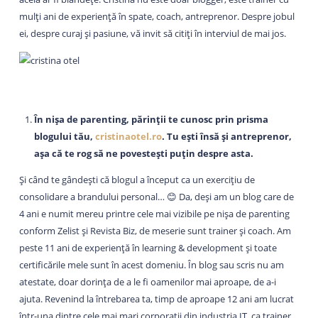
mulți ani de experiență în spate, coach, antreprenor. Despre jobul
ei, despre curaj și pasiune, vă invit să citiți în interviul de mai jos.
În nișa de parenting, părinții te cunosc prin prisma
blogului tău,
cristinaotel.ro
. Tu ești însă și antreprenor,
așa că te rog să ne povestești puțin despre asta.
Și când te gândești că blogul a început ca un exercițiu de
consolidare a brandului personal… 😊 Da, deși am un blog care de
4 ani e numit mereu printre cele mai vizibile pe nișa de parenting
conform Zelist și Revista Biz, de meserie sunt trainer și coach. Am
peste 11 ani de experiență în learning & development și toate
certificările mele sunt în acest domeniu. În blog sau scris nu am
atestate, doar dorința de a le fi oamenilor mai aproape, de a-i
ajuta. Revenind la întrebarea ta, timp de aproape 12 ani am lucrat
într-una dintre cele mai mari corporații din industria IT, ca trainer