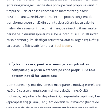
și training manager. Decizia de a porni pe cont propriu a venit în
timpul celui de-al doilea concediu de maternitate și a fost
rezultatul unei…treziri. Am intrat într-un proces conștient de
transformare personală din dorința de a trăi aliniat cu valorile
mele și de a avea un impact mai mare, de a însoți cât mai multe
persoane în drumul spre ei înșiși. De la începutulu lui 2018 lucrez
ca soloprenor și îmi desfășor activitatea, atât cu organizații, cât și
cu persoane fizice, sub ”umbrela”
Soul Bloom
.
Îți trebuie curaj pentru a renunța la un job într-o
companie și a porni o afacere pe cont propriu. Ce te-a
determinat să faci acest pas?
Cum spuneam și mai devreme, o mare parte a motivației mele are
legătură cu a servi unui scop mai mare decât mine. O altă
motivație, cel puțin la fel de puternică, o reprezintă copiii mei, Alex
(aproape 8 ani) și Sara (3 ani). Am devenit mult mai conștientă de
valorile mele, de ce consider eu important în viața asta scurtă și