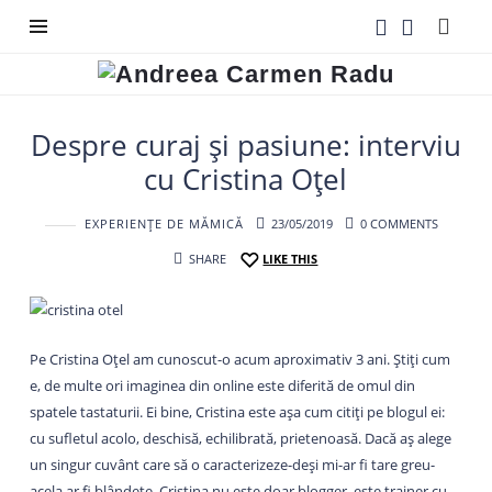
Andreea
Carmen
Radu
Despre curaj și pasiune: interviu
cu Cristina Oțel
EXPERIENȚE DE MĂMICĂ
23/05/2019
0 COMMENTS
SHARE
LIKE THIS
Pe Cristina Oțel am cunoscut-o acum aproximativ 3 ani. Știți cum
e, de multe ori imaginea din online este diferită de omul din
spatele tastaturii. Ei bine, Cristina este așa cum citiți pe blogul ei:
cu sufletul acolo, deschisă, echilibrată, prietenoasă. Dacă aș alege
un singur cuvânt care să o caracterizeze-deși mi-ar fi tare greu-
acela ar fi blândețe. Cristina nu este doar blogger, este trainer cu