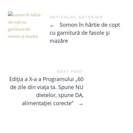
ARTICOLUL ANTERIOR
←
Somon în hârtie de copt
cu garnitură de fasole și
mazăre
NEXT POST
Ediția a X-a a Programului „60
de zile din viața ta. Spune NU
dietelor, spune DA,
alimentației corecte”
→