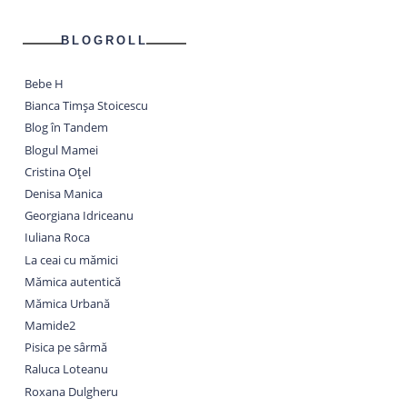
BLOGROLL
Bebe H
Bianca Timșa Stoicescu
Blog în Tandem
Blogul Mamei
Cristina Oțel
Denisa Manica
Georgiana Idriceanu
Iuliana Roca
La ceai cu mămici
Mămica autentică
Mămica Urbană
Mamide2
Pisica pe sârmă
Raluca Loteanu
Roxana Dulgheru