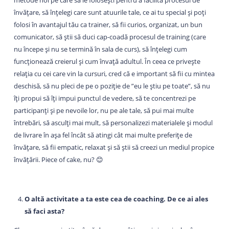
metode noi pe care să le folosești pentru a facilita procesul de
învățare, să înțelegi care sunt atuurile tale, ce ai tu special și poți
folosi în avantajul tău ca trainer, să fii curios, organizat, un bun
comunicator, să știi să duci cap-coadă procesul de training (care
nu începe și nu se termină în sala de curs), să înțelegi cum
funcționează creierul și cum învață adultul. În ceea ce privește
relația cu cei care vin la cursuri, cred că e important să fii cu mintea
deschisă, să nu pleci de pe o poziție de ”eu le știu pe toate”, să nu
îți propui să îți impui punctul de vedere, să te concentrezi pe
participanți și pe nevoile lor, nu pe ale tale, să pui mai multe
întrebări, să asculți mai mult, să personalizezi materialele și modul
de livrare în așa fel încât să atingi cât mai multe preferițe de
învățare, să fii empatic, relaxat și să știi să creezi un mediul propice
învățării. Piece of cake, nu? 😊
O altă activitate a ta este cea de coaching. De ce ai ales
să faci asta?