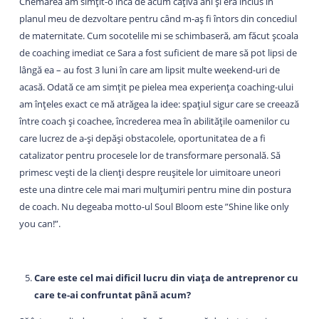
Chemarea am simțit-o încă de acum câțiva ani și era inclus în
planul meu de dezvoltare pentru când m-aș fi întors din concediul
de maternitate. Cum socotelile mi se schimbaseră, am făcut școala
de coaching imediat ce Sara a fost suficient de mare să pot lipsi de
lângă ea – au fost 3 luni în care am lipsit multe weekend-uri de
acasă. Odată ce am simțit pe pielea mea experiența coaching-ului
am înțeles exact ce mă atrăgea la idee: spațiul sigur care se creează
între coach și coachee, încrederea mea în abilitățile oamenilor cu
care lucrez de a-și depăși obstacolele, oportunitatea de a fi
catalizator pentru procesele lor de transformare personală. Să
primesc vești de la clienți despre reușitele lor uimitoare uneori
este una dintre cele mai mari mulțumiri pentru mine din postura
de coach. Nu degeaba motto-ul Soul Bloom este ”Shine like only
you can!”.
Care este cel mai dificil lucru din viața de antreprenor cu
care te-ai confruntat până acum?