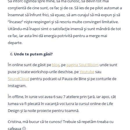
Să întorc oglinda spre mine, să mă cunosc, să devin tot mai
conștientă de cine sunt, ce fac și de ce. Să ies de pe pilot automat a
însemnat să înfrunt frici, să eșuez, să am curajul să mă expun și să
”încasez” niște respingeri și să rescriu multe convingeri limitative.
Uitându-mă înapoi simt o satisfacție imensă și sunt mândră de tot
ce fac, iar asta îmi dă energia potrivită pentru a merge mai
departe.
Unde te putem găsi?
În online sunt de găsit pe
blog
, pe
pagina Soul Bloom
unde sunt
puse și toate workshop-urile deschise, pe
Youtube
sau
SoundCloud
pentru podcast-ul Pauza de Bine și pe conturile de
Instagram.
În offline, în iunie voi avea 6 sau 7 ateliere prin țară, iar apoi, cât
lumea va fi plecată în vacanță voi lucra la cursul online de Life
Design și la noile proiecte pentru toamnă.
Cristina, mă bucur că te cunosc! Trebuie să repetăm treaba cu
cafeaua 🙂