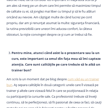
am ales să merg pe un drum care îmi permite să maximizez timpul
de calitate cu ei, să jonglez mai liber cu timpul și să le fiu alături
oricând au nevoie. Am câștigat multe de când lucrez pe cont
propriu, dar am și renunțat asumat la multe: siguranța financiară,
la rutina previzibilă care uneori îmi aducea confort, la câteva
obiceiuri, la niște convingeri despre ce și cum ar trebui să fie.
Pentru mine, atunci când asist la o prezentare sau la un
curs, este important ca omul din fața mea să îmi capteze
atenția. Care sunt calitățile pe care trebuie să le aibă un
trainer bun?
Am scris la un moment dat pe blog despre
cum văd eu un trainer
bun
. Aș separa calitățile în două categorii: unele care îl vizează pe
trainer și altele care vizează felul în care se poziționează în relația
cu participanții la cursurile sale. Ca profesionist trebuie să înveți
continuu, să te perfecționezi, să fii pasionat de ceea ce faci, să cauți