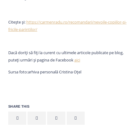
Citește și:
https://carmenradu.ro/recomandari/nevoile-copiilor-si-
fricile-parintilor/
Dacă doriți să fiți la curent cu ultimele articole publicate pe blog,
puteți urmări și pagina de Facebook
aici
Sursa foto:arhiva personală Cristina Oțel
SHARE THIS