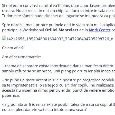
Si noi eram convinsi ca totul va fi bine, doar abordasem problem
usoara. Nu au reusit in nici un chip sa-l faca sa intre in sala de
Tudor este sfanta: aude clinchet de lingurite se infiinteaza ca pisi
Spre norocul meu, printre putinele dati in viata asta mi s-a apli
participa la Workshopul
Otiliei Mantelers
de la
Kindi Center
ca
Ce am aflat?
Am aflat urmatoarele:
– teama de separare exista intotdeauna dar se manifesta diferit l
simplu refuza sa se imbrace, unii plang pe drum iar altii incep s
– se pune un mare accent in zilele noastre pe pregatirea copilului
sa te imprietenesti si o sa te joci cu ei”, dar copilul nu realizeaz
aceasta nu insemna nimic pentru el din punct de vedere emotiona
puternica.
-la gradinita ar fi ideal sa existe posibilitatea de a sta cu copilul 
eu o sa plec, dar vin sa te iau intotdeauna seara”