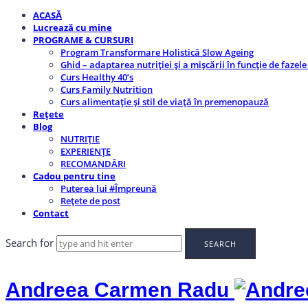
ACASĂ
Lucrează cu mine
PROGRAME & CURSURI
Program Transformare Holistică Slow Ageing
Ghid – adaptarea nutriției și a mișcării în funcție de fazele
Curs Healthy 40’s
Curs Family Nutrition
Curs alimentație și stil de viață în premenopauză
Rețete
Blog
NUTRIȚIE
EXPERIENȚE
RECOMANDĂRI
Cadou pentru tine
Puterea lui #Împreună
Rețete de post
Contact
Search for
Andreea Carmen Radu