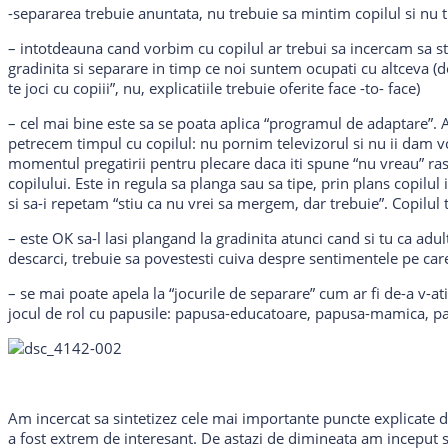
-separarea trebuie anuntata, nu trebuie sa mintim copilul si nu 
– intotdeauna cand vorbim cu copilul ar trebui sa incercam sa sta
gradinita si separare in timp ce noi suntem ocupati cu altceva (de
te joci cu copiii”, nu, explicatiile trebuie oferite face -to- face)
– cel mai bine este sa se poata aplica “programul de adaptare”. 
petrecem timpul cu copilul: nu pornim televizorul si nu ii dam vo
momentul pregatirii pentru plecare daca iti spune “nu vreau” rasp
copilului. Este in regula sa planga sau sa tipe, prin plans copilul 
si sa-i repetam “stiu ca nu vrei sa mergem, dar trebuie”. Copilul t
– este OK sa-l lasi plangand la gradinita atunci cand si tu ca adult
descarci, trebuie sa povestesti cuiva despre sentimentele pe care
– se mai poate apela la “jocurile de separare” cum ar fi de-a v-ati
jocul de rol cu papusile: papusa-educatoare, papusa-mamica, pap
Am incercat sa sintetizez cele mai importante puncte explicate d
a fost extrem de interesant. De astazi de dimineata am inceput s