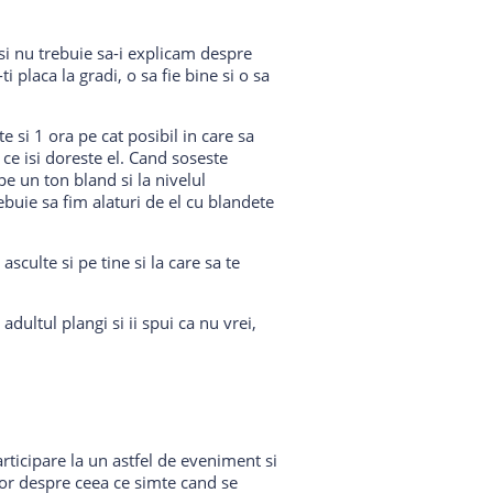
 si nu trebuie sa-i explicam despre
 placa la gradi, o sa fie bine si o sa
si 1 ora pe cat posibil in care sa
ce isi doreste el. Cand soseste
e un ton bland si la nivelul
rebuie sa fim alaturi de el cu blandete
sculte si pe tine si la care sa te
dultul plangi si ii spui ca nu vrei,
rticipare la un astfel de eveniment si
dor despre ceea ce simte cand se