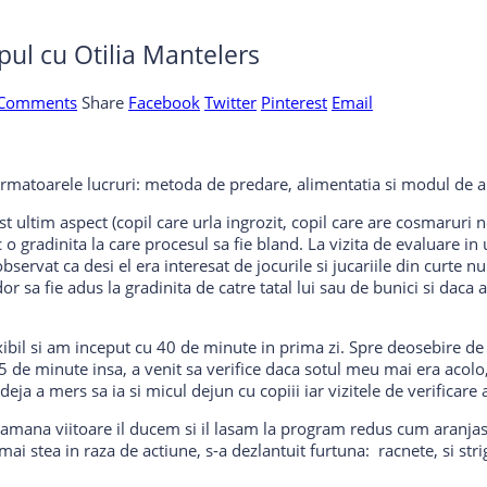
ul cu Otilia Mantelers
 Comments
Share
Facebook
Twitter
Pinterest
Email
rmatoarele lucruri: metoda de predare, alimentatia si modul de a
st ultim aspect (copil care urla ingrozit, copil care are cosmaruri
o gradinita la care procesul sa fie bland. La vizita de evaluare in 
servat ca desi el era interesat de jocurile si jucariile din curte n
r sa fie adus la gradinita de catre tatal lui sau de bunici si daca a
il si am inceput cu 40 de minute in prima zi. Spre deosebire de z
15 de minute insa, a venit sa verifice daca sotul meu mai era acolo
eja a mers sa ia si micul dejun cu copiii iar vizitele de verificare al
ptamana viitoare il ducem si il lasam la program redus cum aranjas
i stea in raza de actiune, s-a dezlantuit furtuna: racnete, si strigat