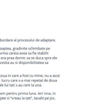
bordare al procesului de adaptare.
 noaptea, gradinite schimbate pe
urma careia avea sa fie stabilit
u era prea dornic sa se duca spre ele
cestia au si disponibilitatea sa
iua in care a fost cu mine, nu a avut
, lucru care s-a mai repetat de doua
e lui tati s-au rarit la una.
em pentru prima luna. Ieri insa, in
e si “vreau la tati”, tavalit pe jos.