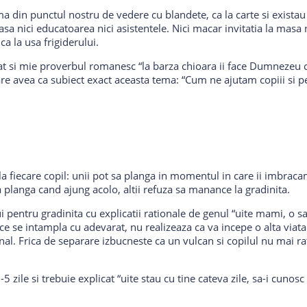
a din punctul nostru de vedere cu blandete, ca la carte si exista
 clasa nici educatoarea nici asistentele. Nici macar invitatia la mas
ca la usa frigiderului.
cat si mie proverbul romanesc “la barza chioara ii face Dumnezeu cu
re avea ca subiect exact aceasta tema: “Cum ne ajutam copiii si pe 
a fiecare copil: unii pot sa planga in momentul in care ii imbraca
a planga cand ajung acolo, altii refuza sa manance la gradinita.
 pentru gradinita cu explicatii rationale de genul “uite mami, o sa 
a ce se intampla cu adevarat, nu realizeaza ca va incepe o alta viata
l. Frica de separare izbucneste ca un vulcan si copilul nu mai ra
3-5 zile si trebuie explicat “uite stau cu tine cateva zile, sa-i cunos