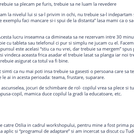
trebuie sa plecam pe furis, trebuie sa ne luam la revedere
m la nivelul lui si sa-l privim in ochi, nu trebuie sa-l indepartam
 exemplu faci mancare si-i spui de la distanta” lasa mami ca o sa-ti
Acesta lucru inseamna ca dimineata sa ne rezervam intre 30 minute 
ie cu tableta sau telefonul ci pur si simplu ne jucam cu el. Facem 
unsul este acelasi “stiu ca nu vrei, dar trebuie sa mergem” spus p
isi vindeca aceasta frica asadar el trebuie lasat sa planga iar noi t
rebuie asigurat ca totul va fi bine.
 simti ca nu mai poti insa trebuie sa gasesti o persoana care sa te a
 le ai in acesta perioada: teama, frustare, suparare.
 ascunselea, jocuri de schimbare de rol- copilul vrea sa plece si tu a
usa-copil, mamica duce copilul la gradi la educatoare, etc.
e catre Otilia in cadrul workshopului, pentru mine a fost prima pa
a aplic si “programul de adaptare” si am incercat sa discut cu Tu