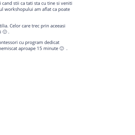
and stii ca tati sta cu tine si veniti
drul workshopului am aflat ca poate
lia. Celor care trec prin aceeasi
 🙂 .
Montessori cu program dedicat
t nemiscat aproape 15 minute 🙂 .