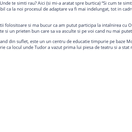
de te simti rau? Aici (si mi-a aratat spre burtica) “Si cum te simti c
abil ca la noi procesul de adaptare va fi mai indelungat, tot in ca
ii folositoare si ma bucur ca am putut participa la intalnirea cu Oti
e si un prieten bun care sa va asculte si pe voi cand nu mai puteti
omand din suflet, este un un centru de educatie timpurie pe baze 
rie ca locul unde Tudor a vazut prima lui piesa de teatru si a sta