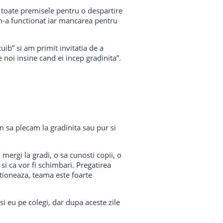
u toate premisele pentru o despartire
a n-a functionat iar mancarea pentru
ib” si am primit invitatia de a
noi insine cand ei incep gradinita”.
m sa plecam la gradinita sau pur si
mergi la gradi, o sa cunosti copii, o
 si ca vor fi schimbari. Pregatirea
tioneaza, teama este foarte
c si eu pe colegi, dar dupa aceste zile