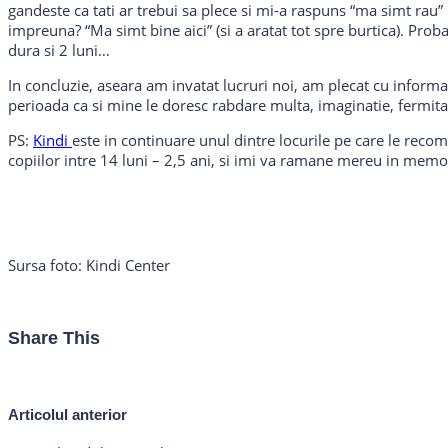
gandeste ca tati ar trebui sa plece si mi-a raspuns “ma simt rau” Un
impreuna? “Ma simt bine aici” (si a aratat tot spre burtica). Prob
dura si 2 luni…
In concluzie, aseara am invatat lucruri noi, am plecat cu informat
perioada ca si mine le doresc rabdare multa, imaginatie, fermitat
PS:
Kindi
este in continuare unul dintre locurile pe care le rec
copiilor intre 14 luni – 2,5 ani, si imi va ramane mereu in memo
Sursa foto: Kindi Center
Share This
Articolul anterior