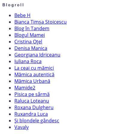
Blogroll
Bebe H
Bianca Timșa Stoicescu
Blog în Tandem
Blogul Mamei
Cristina Oțel
Denisa Manica
Georgiana Idriceanu
Iuliana Roca
La ceai cu mămici
Mămica autentică
Mămica Urbană
Mamide2
Pisica pe sârmă
Raluca Loteanu
Roxana Dulgheru
Ruxandra Luca
Și blondele gândesc
Vavaly