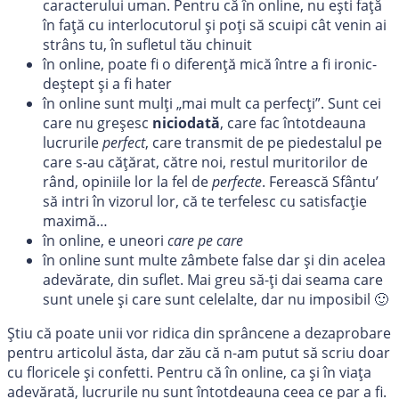
caracterului uman. Pentru că în online, nu ești față
în față cu interlocutorul și poți să scuipi cât venin ai
strâns tu, în sufletul tău chinuit
în online, poate fi o diferență mică între a fi ironic-
deștept și a fi hater
în online sunt mulți „mai mult ca perfecți”. Sunt cei
care nu greșesc
niciodată
, care fac întotdeauna
lucrurile
perfect
, care transmit de pe piedestalul pe
care s-au cățărat, către noi, restul muritorilor de
rând, opiniile lor la fel de
perfecte
. Ferească Sfântu’
să intri în vizorul lor, că te terfelesc cu satisfacție
maximă…
în online, e uneori
care pe care
în online sunt multe zâmbete false dar și din acelea
adevărate, din suflet. Mai greu să-ți dai seama care
sunt unele și care sunt celelalte, dar nu imposibil 🙂
Știu că poate unii vor ridica din sprâncene a dezaprobare
pentru articolul ăsta, dar zău că n-am putut să scriu doar
cu floricele și confetti. Pentru că în online, ca și în viața
adevărată, lucrurile nu sunt întotdeauna ceea ce par a fi.