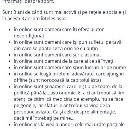
informații despre sport.
Sunt 3 ani de când sunt mai activă și pe rețelele sociale și
în acești 3 ani am înțeles așa:
în online sunt oameni care îți oferă ajutor
necondiționat
în online sunt oameni care își pun sufletul pe tavă,
din care se poate servi oricine cu puțin
în online sunt oameni care scriu asumat
în online sunt oameni de la care ai ce să înveți
în online sunt oameni care spun lucrurilor pe nume
în online se leagă prietenii adevărate, care ajung în
offline (sunt norocoasă la capitolul ăsta)
în online sunt și oameni care le știu pe toate, de la
politică până la…astronomie. E, aici ar trebui să fim
atenți ce citim, că medicina de exemplu, nu se face
pe google, iar sfaturile ar trebui să vină de la
persoane avizate. Ca și cele despre alimentație,
dacă mă întrebați pe mine…
în online ies la iveală uneori cele mai urâte părți ale