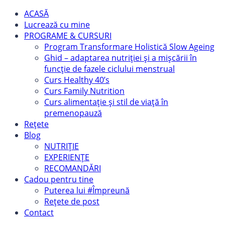
ACASĂ
Lucrează cu mine
PROGRAME & CURSURI
Program Transformare Holistică Slow Ageing
Ghid – adaptarea nutriției și a mișcării în
funcție de fazele ciclului menstrual
Curs Healthy 40’s
Curs Family Nutrition
Curs alimentație și stil de viață în
premenopauză
Rețete
Blog
NUTRIȚIE
EXPERIENȚE
RECOMANDĂRI
Cadou pentru tine
Puterea lui #Împreună
Rețete de post
Contact