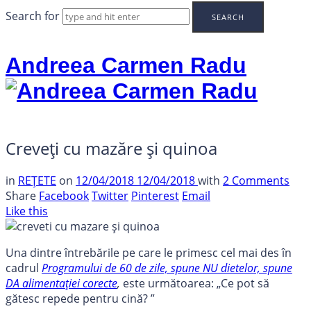
Search for
Andreea Carmen Radu
Creveți cu mazăre și quinoa
in
REȚETE
on
12/04/2018
12/04/2018
with
2 Comments
Share
Facebook
Twitter
Pinterest
Email
Like this
Una dintre întrebările pe care le primesc cel mai des în
cadrul
Programului de 60 de zile, spune NU dietelor, spune
DA alimentației corecte
,
este următoarea: „Ce pot să
gătesc repede pentru cină? ”