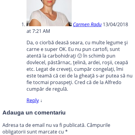
Carmen Radu
13/04/2018
at 7:21 AM
Da, o ciorbă deasă seara, cu multe legume și
carne e super OK. Eu nu pun cartofi, sunt
atentă la carbohidrați 🙂 în schimb pun
dovlecel, păstârnac, țelină, ardei, roșii, ceapă
etc. Legat de creveți, cumpăr congelați, îmi
este teamă că cei de la gheață s-ar putea să nu
fie tocmai proaspeți. Cred că de la Alfredo
cumpăr de regulă.
Reply
↓
Adauga un comentariu
Adresa ta de email nu va fi publicată.
Câmpurile
obligatorii sunt marcate cu
*