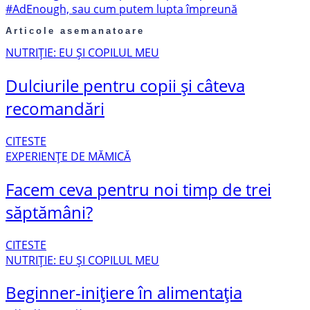
#AdEnough, sau cum putem lupta împreună
Articole asemanatoare
NUTRIȚIE: EU ȘI COPILUL MEU
Dulciurile pentru copii și câteva
recomandări
CITESTE
EXPERIENȚE DE MĂMICĂ
Facem ceva pentru noi timp de trei
săptămâni?
CITESTE
NUTRIȚIE: EU ȘI COPILUL MEU
Beginner-inițiere în alimentația