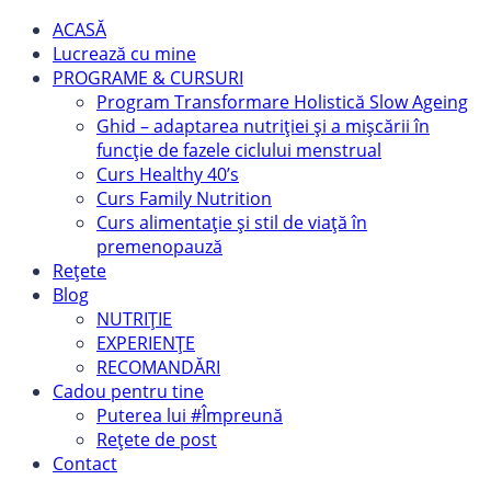
ACASĂ
Lucrează cu mine
PROGRAME & CURSURI
Program Transformare Holistică Slow Ageing
Ghid – adaptarea nutriției și a mișcării în
funcție de fazele ciclului menstrual
Curs Healthy 40’s
Curs Family Nutrition
Curs alimentație și stil de viață în
premenopauză
Rețete
Blog
NUTRIȚIE
EXPERIENȚE
RECOMANDĂRI
Cadou pentru tine
Puterea lui #Împreună
Rețete de post
Contact