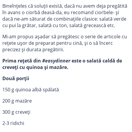
Bineînțeles că soluții există, dacă nu avem deja pregătită
în avans o ciorbă deasă-da, eu recomand ciorbele- și
dacă ne-am săturat de combinațiile clasice: salată verde
cu pui la grătar, salată cu ton, salată grecească etc.
Mi-am propus așadar să pregătesc o serie de articole cu
rețete ușor de preparat pentru cină, și o să încerc
precizez și durata pregătirii.
Prima rețetă din
#easydinner
este o salată caldă de
creveți cu quinoa și mazăre.
Două porții
150 g quinoa albă spălată
200 g mazăre
300 g creveți
2-3 ridichi