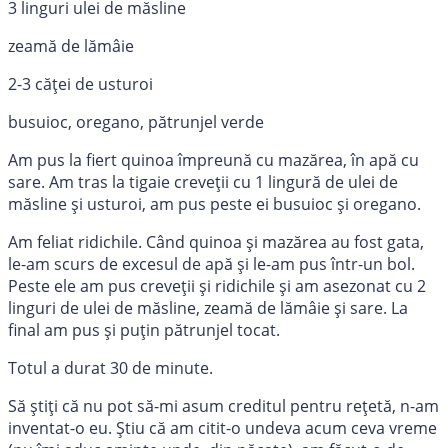
3 linguri ulei de măsline
zeamă de lămâie
2-3 căței de usturoi
busuioc, oregano, pătrunjel verde
Am pus la fiert quinoa împreună cu mazărea, în apă cu
sare. Am tras la tigaie creveții cu 1 lingură de ulei de
măsline și usturoi, am pus peste ei busuioc și oregano.
Am feliat ridichile. Când quinoa și mazărea au fost gata,
le-am scurs de excesul de apă și le-am pus într-un bol.
Peste ele am pus creveții și ridichile și am asezonat cu 2
linguri de ulei de măsline, zeamă de lămâie și sare. La
final am pus și puțin pătrunjel tocat.
Totul a durat 30 de minute.
Să știți că nu pot să-mi asum creditul pentru rețetă, n-am
inventat-o eu. Știu că am citit-o undeva acum ceva vreme