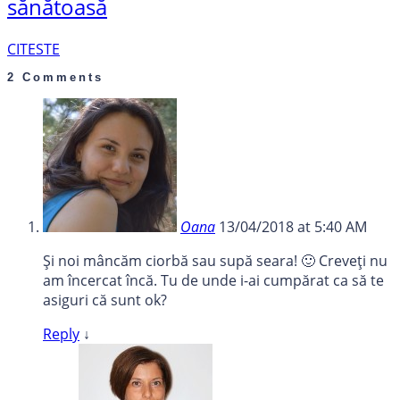
sănătoasă
CITESTE
2 Comments
Oana
13/04/2018 at 5:40 AM
Și noi mâncăm ciorbă sau supă seara! 🙂 Creveți nu
am încercat încă. Tu de unde i-ai cumpărat ca să te
asiguri că sunt ok?
Reply
↓