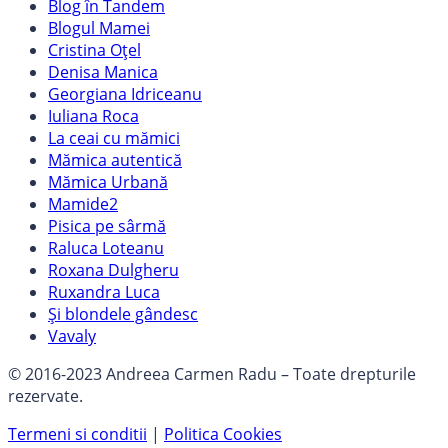
Blog în Tandem
Blogul Mamei
Cristina Oțel
Denisa Manica
Georgiana Idriceanu
Iuliana Roca
La ceai cu mămici
Mămica autentică
Mămica Urbană
Mamide2
Pisica pe sârmă
Raluca Loteanu
Roxana Dulgheru
Ruxandra Luca
Și blondele gândesc
Vavaly
© 2016-2023 Andreea Carmen Radu – Toate drepturile
rezervate.
Termeni si conditii
|
Politica Cookies