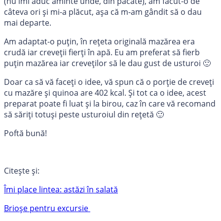
(nu îmi aduc aminte unde, din păcate), am făcut-o de
câteva ori și mi-a plăcut, așa că m-am gândit să o dau
mai departe.
Am adaptat-o puțin, în rețeta originală mazărea era
crudă iar creveții fierți în apă. Eu am preferat să fierb
puțin mazărea iar creveților să le dau gust de usturoi 🙂
Doar ca să vă faceți o idee, vă spun că o porție de creveți
cu mazăre și quinoa are 402 kcal. Și tot ca o idee, acest
preparat poate fi luat și la birou, caz în care vă recomand
să săriți totuși peste usturoiul din rețetă 🙂
Poftă bună!
Citește și:
Îmi place lintea: astăzi în salată
Brioșe pentru excursie