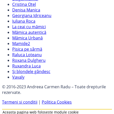
Cristina Oțel
Denisa Manica
Georgiana Idriceanu
Iuliana Roca
La ceai cu mămici
Mămica autentică
Mămica Urbană
Mamide2
Pisica pe sârmă
Raluca Loteanu
Roxana Dulgheru
Ruxandra Luca
Și blondele gândesc
Vavaly
© 2016-2023 Andreea Carmen Radu – Toate drepturile
rezervate.
Termeni si conditii
|
Politica Cookies
Aceasta pagina web foloseste module cookie