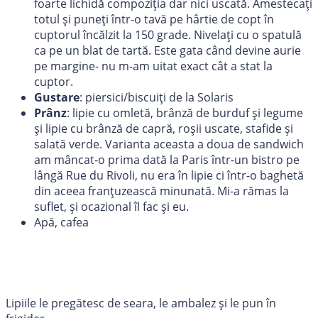
foarte lichidă compoziția dar nici uscată. Amestecați
totul și puneți într-o tavă pe hârtie de copt în
cuptorul încălzit la 150 grade. Nivelați cu o spatulă
ca pe un blat de tartă. Este gata când devine aurie
pe margine- nu m-am uitat exact cât a stat la
cuptor.
Gustare
: piersici/biscuiți de la Solaris
Prânz
: lipie cu omletă, brânză de burduf și legume
și lipie cu brânză de capră, roșii uscate, stafide și
salată verde. Varianta aceasta a doua de sandwich
am mâncat-o prima dată la Paris într-un bistro pe
lângă Rue du Rivoli, nu era în lipie ci într-o baghetă
din aceea franțuzească minunată. Mi-a rămas la
suflet, și ocazional îl fac și eu.
Apă, cafea
Lipiile le pregătesc de seara, le ambalez și le pun în