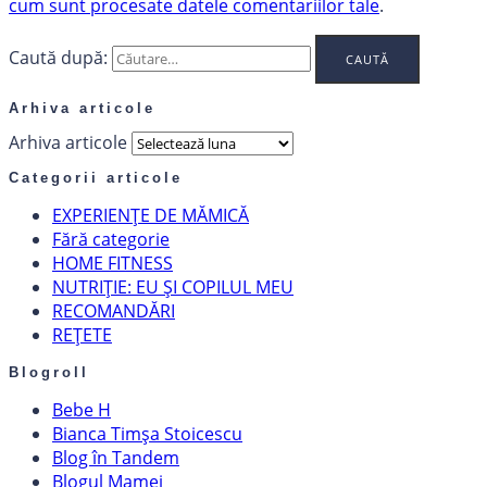
cum sunt procesate datele comentariilor tale
.
Caută după:
Arhiva articole
Arhiva articole
Categorii articole
EXPERIENȚE DE MĂMICĂ
Fără categorie
HOME FITNESS
NUTRIȚIE: EU ȘI COPILUL MEU
RECOMANDĂRI
REȚETE
Blogroll
Bebe H
Bianca Timșa Stoicescu
Blog în Tandem
Blogul Mamei