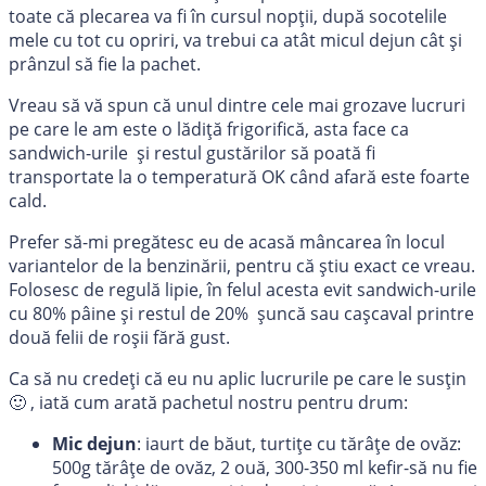
toate că plecarea va fi în cursul nopții, după socotelile
mele cu tot cu opriri, va trebui ca atât micul dejun cât și
prânzul să fie la pachet.
Vreau să vă spun că unul dintre cele mai grozave lucruri
pe care le am este o lădiță frigorifică, asta face ca
sandwich-urile și restul gustărilor să poată fi
transportate la o temperatură OK când afară este foarte
cald.
Prefer să-mi pregătesc eu de acasă mâncarea în locul
variantelor de la benzinării, pentru că știu exact ce vreau.
Folosesc de regulă lipie, în felul acesta evit sandwich-urile
cu 80% pâine și restul de 20% șuncă sau cașcaval printre
două felii de roșii fără gust.
Ca să nu credeți că eu nu aplic lucrurile pe care le susțin
🙂 , iată cum arată pachetul nostru pentru drum:
Mic dejun
: iaurt de băut, turtițe cu tărâțe de ovăz:
500g tărâțe de ovăz, 2 ouă, 300-350 ml kefir-să nu fie