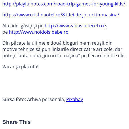
http://playfulnotes.com/road-trip-games-for-young-kids/
https://www.cristinaotel.ro/8-idei-de-jocuri-in-masina/
Alte idei găsiți și pe
http://www.zanascutecel.ro
și
pe
http://www.noidoisibebe.ro
Din păcate la ultimele două bloguri n-am reușit din
motive tehnice să pun linkurile direct către articole, dar
puteți căuta după „jocuri în mașină” pe fiecare dintre ele.
Vacanță plăcută!
Sursa foto: Arhiva personală,
Pixabay
Share This