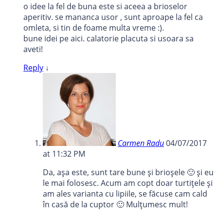
o idee la fel de buna este si aceea a brioselor
aperitiv. se mananca usor , sunt aproape la fel ca
omleta, si tin de foame multa vreme :).
bune idei pe aici. calatorie placuta si usoara sa
aveti!
Reply
↓
Carmen Radu
04/07/2017
at 11:32 PM
Da, așa este, sunt tare bune și brioșele 🙂 și eu
le mai folosesc. Acum am copt doar turtițele și
am ales varianta cu lipiile, se făcuse cam cald
în casă de la cuptor 🙂 Mulțumesc mult!