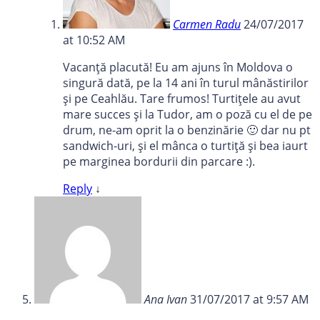
Carmen Radu
24/07/2017
at 10:52 AM
Vacanță placută! Eu am ajuns în Moldova o
singură dată, pe la 14 ani în turul mânăstirilor
și pe Ceahlău. Tare frumos! Turtițele au avut
mare succes și la Tudor, am o poză cu el de pe
drum, ne-am oprit la o benzinărie 🙂 dar nu pt
sandwich-uri, și el mânca o turtiță și bea iaurt
pe marginea bordurii din parcare :).
Reply
↓
Ana Ivan
31/07/2017 at 9:57 AM