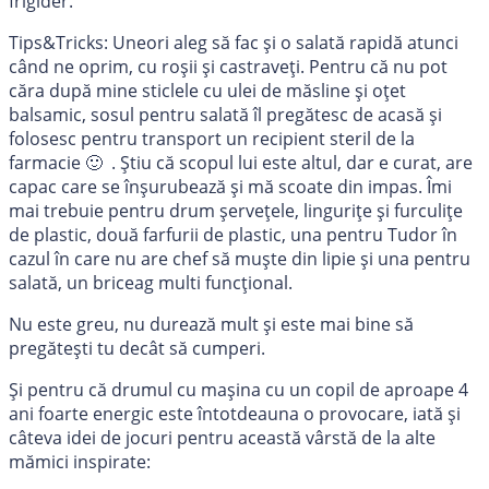
frigider.
Tips&Tricks: Uneori aleg să fac și o salată rapidă atunci
când ne oprim, cu roșii și castraveți. Pentru că nu pot
căra după mine sticlele cu ulei de măsline și oțet
balsamic, sosul pentru salată îl pregătesc de acasă și
folosesc pentru transport un recipient steril de la
farmacie 🙂 . Știu că scopul lui este altul, dar e curat, are
capac care se înșurubează și mă scoate din impas. Îmi
mai trebuie pentru drum șervețele, lingurițe și furculițe
de plastic, două farfurii de plastic, una pentru Tudor în
cazul în care nu are chef să muște din lipie și una pentru
salată, un briceag multi funcțional.
Nu este greu, nu durează mult și este mai bine să
pregătești tu decât să cumperi.
Și pentru că drumul cu mașina cu un copil de aproape 4
ani foarte energic este întotdeauna o provocare, iată și
câteva idei de jocuri pentru această vârstă de la alte
mămici inspirate: