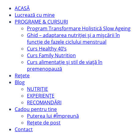
ACASĂ
Lucrează cu mine
PROGRAME & CURSURI
Program Transformare Holistică Slow Ageing
Ghid – adaptarea nutriției și a mișcării în
funcție de fazele ciclului menstrual
Curs Healthy 40’s
Curs Family Nutrition
Curs alimentație și stil de viață în
premenopauză
Rețete
Blog
NUTRIȚIE
EXPERIENȚE
RECOMANDĂRI
Cadou pentru tine
Puterea lui #Împreună
Rețete de post
Contact