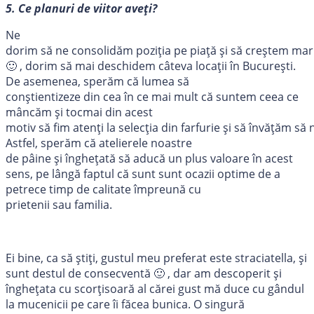
5. Ce planuri de viitor aveţi?
Ne
dorim să ne consolidăm poziţia pe piaţă şi să creştem mar
🙂 , dorim să mai deschidem câteva locaţii în Bucureşti.
De asemenea, sperăm că lumea să
conştientizeze din cea în ce mai mult că suntem ceea ce
mâncăm și tocmai din acest
motiv să fim atenţi la selecţia din farfurie şi să învăţăm s
Astfel, sperăm că atelierele noastre
de pâine şi îngheţată să aducă un plus valoare în acest
sens, pe lângă faptul că sunt sunt ocazii optime de a
petrece timp de calitate împreună cu
prietenii sau familia.
Ei bine, ca să știți, gustul meu preferat este straciatella, și
sunt destul de consecventă 🙂 , dar am descoperit și
înghețata cu scorțisoară al cărei gust mă duce cu gândul
la mucenicii pe care îi făcea bunica. O singură