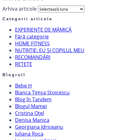
Arhiva articole
Categorii articole
EXPERIENȚE DE MĂMICĂ
Fără categorie
HOME FITNESS
NUTRIȚIE: EU ȘI COPILUL MEU
RECOMANDĂRI
REȚETE
Blogroll
Bebe H
Bianca Timșa Stoicescu
Blog în Tandem
Blogul Mamei
Cristina Oțel
Denisa Manica
Georgiana Idriceanu
Iuliana Roca