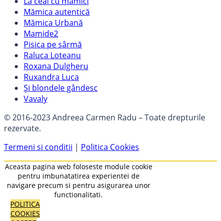
La ceai cu mămici
Mămica autentică
Mămica Urbană
Mamide2
Pisica pe sârmă
Raluca Loteanu
Roxana Dulgheru
Ruxandra Luca
Și blondele gândesc
Vavaly
© 2016-2023 Andreea Carmen Radu – Toate drepturile
rezervate.
Termeni si conditii
|
Politica Cookies
Aceasta pagina web foloseste module cookie
pentru imbunatatirea experientei de
navigare precum si pentru asigurarea unor
functionalitati.
POLITICA
COOKIES