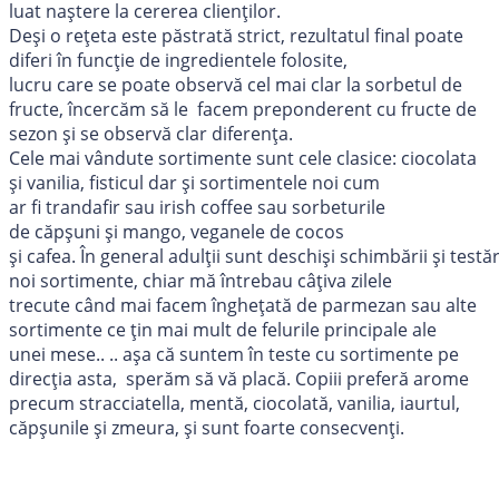
luat naştere la cererea clienţilor.
Deşi o reţeta este păstrată strict, rezultatul final poate
diferi în funcţie de ingredientele folosite,
lucru care se poate observă cel mai clar la sorbetul de
fructe, încercăm să le facem preponderent cu fructe de
sezon şi se observă clar diferenţa.
Cele mai vândute sortimente sunt cele clasice: ciocolata
şi vanilia, fisticul dar şi sortimentele noi cum
ar fi trandafir sau irish coffee sau sorbeturile
de căpşuni şi mango, veganele de cocos
şi cafea. În general adulţii sunt deschişi schimbării şi testăr
noi sortimente, chiar mă întrebau câţiva zilele
trecute când mai facem îngheţată de parmezan sau alte
sortimente ce ţin mai mult de felurile principale ale
unei mese.. .. aşa că suntem în teste cu sortimente pe
direcția asta, sperăm să vă placă. Copiii preferă arome
precum stracciatella, mentă, ciocolată, vanilia, iaurtul,
căpșunile și zmeura, şi sunt foarte consecvenţi.