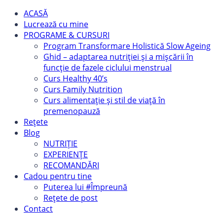
ACASĂ
Lucrează cu mine
PROGRAME & CURSURI
Program Transformare Holistică Slow Ageing
Ghid – adaptarea nutriției și a mișcării în
funcție de fazele ciclului menstrual
Curs Healthy 40’s
Curs Family Nutrition
Curs alimentație și stil de viață în
premenopauză
Rețete
Blog
NUTRIȚIE
EXPERIENȚE
RECOMANDĂRI
Cadou pentru tine
Puterea lui #Împreună
Rețete de post
Contact