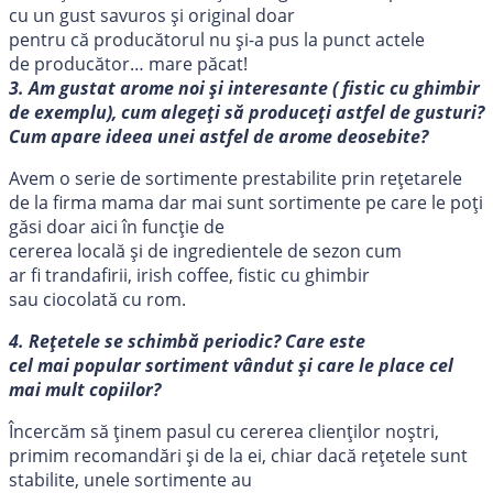
cu un gust savuros şi original doar
pentru că producătorul nu şi-a pus la punct actele
de producător… mare păcat!
3. Am gustat arome noi şi interesante ( fistic cu ghimbir
de exemplu), cum alegeţi să produceţi astfel de gusturi?
Cum apare ideea unei astfel de arome deosebite?
Avem o serie de sortimente prestabilite prin reţetarele
de la firma mama dar mai sunt sortimente pe care le poți
găsi doar aici în funcţie de
cererea locală şi de ingredientele de sezon cum
ar fi trandafirii, irish coffee, fistic cu ghimbir
sau ciocolată cu rom.
4. Reţetele se schimbă periodic? Care este
cel mai popular sortiment vândut și care le place cel
mai mult copiilor?
Încercăm să ţinem pasul cu cererea clienţilor noştri,
primim recomandări şi de la ei, chiar dacă rețetele sunt
stabilite, unele sortimente au