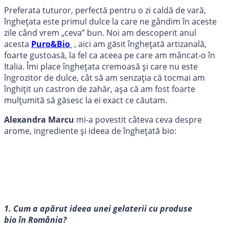
Preferata tuturor, perfectă pentru o zi caldă de vară,
înghețata este primul dulce la care ne gândim în aceste
zile când vrem „ceva” bun. Noi am descoperit anul
acesta
Puro&Bio
, aici am găsit înghețată artizanală,
foarte gustoasă, la fel ca aceea pe care am mâncat-o în
Italia. Îmi place înghețata cremoasă și care nu este
îngrozitor de dulce, cât să am senzația că tocmai am
înghițit un castron de zahăr, așa că am fost foarte
mulțumită să găsesc la ei exact ce căutam.
Alexandra Marcu
mi-a povestit câteva ceva despre
arome, ingrediente și ideea de înghețată bio:
1. Cum a apărut ideea unei gelaterii cu produse
bio în România?