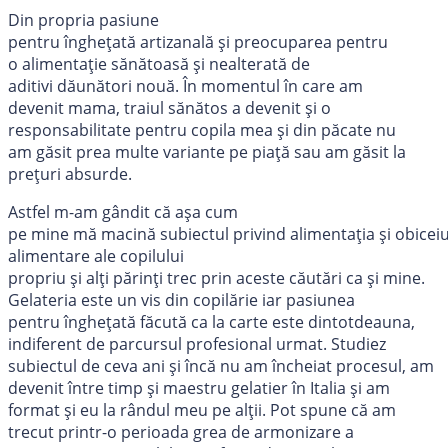
Din propria pasiune
pentru îngheţată artizanală şi preocuparea pentru
o alimentaţie sănătoasă şi nealterată de
aditivi dăunători nouă. În momentul în care am
devenit mama, traiul sănătos a devenit şi o
responsabilitate pentru copila mea şi din păcate nu
am găsit prea multe variante pe piaţă sau am găsit la
preţuri absurde.
Astfel m-am gândit că aşa cum
pe mine mă macină subiectul privind alimentaţia şi obiceiu
alimentare ale copilului
propriu şi alţi părinţi trec prin aceste căutări ca şi mine.
Gelateria este un vis din copilărie iar pasiunea
pentru îngheţată făcută ca la carte este dintotdeauna,
indiferent de parcursul profesional urmat. Studiez
subiectul de ceva ani şi încă nu am încheiat procesul, am
devenit între timp şi maestru gelatier în Italia şi am
format și eu la rândul meu pe alții. Pot spune că am
trecut printr-o perioada grea de armonizare a