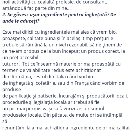
noii activităţi cu cealaltă profesie, de consultant,
amândouă fac parte din mine…
2. Se găsesc uşor ingrediente pentru îngheţată? De
unde le aduceţi?
Este mai dificil cu ingredientele mai ales că vrem bio,
proaspete, calitate bună și în același timp prețurile
trebuie să rămână la un nivel rezonabil, să ne ţinem de
ce ne-am propus de la bun început: un produs corect, la
un preț accesibil
tuturor. Tot ce înseamnă materie prima proaspătă cu
termen de valabilitate redus este achiziționat
din România, restul din Italia când vorbim
de îngheţată şi cofetărie, sau din Franţa când vorbim de
produse
de panificaţie şi patiserie. Încurajăm şi producătorii locali,
procedurile şi legislaţia locală ar trebui să fie
un pic mai permisivă şi să favorizeze consumul
produselor locale. Din păcate, de multe ori se întâmplă
să
renunțăm la a mai achiziţiona ingrediente de prima calita