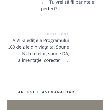
←
Tu vrei să fii părintele
perfect?
NEXT POST
A VII-a ediție a Programului
„60 de zile din viața ta. Spune
NU dietelor, spune DA,
alimentației corecte”
→
ARTICOLE ASEMANATOARE