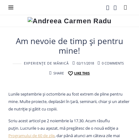
Andreea
Carmen
Radu
Am nevoie de timp și pentru
mine!
EXPERIENȚE DE MĂMICĂ
02/11/2018
0 COMMENTS
SHARE
LIKE THIS
Lunile septembrie și octombrie au fost extrem de pline pentru
mine. Multe proiecte, deplasări în țară, seminarii, chiar și un atelier
de nutriție și gătit cu copiii.
Scriu acest articol pe 2 noiembrie la 17.30. Acum răsuflu
puțin. Lucrurile s-au așezat, mă pregătesc de o nouă ediție a
Programului de 60 de zile
, dar până atunci am câteva zile mai