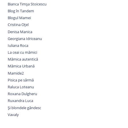
Bianca Timșa Stoicescu
Blog în Tandem
Blogul Mamei
Cristina Oțel
Denisa Manica
Georgiana Idriceanu
Iuliana Roca
La ceai cu mămici
Mămica autentică
Mămica Urbană
Mamide2
Pisica pe sârmă
Raluca Loteanu
Roxana Dulgheru
Ruxandra Luca
Și blondele gândesc
Vavaly