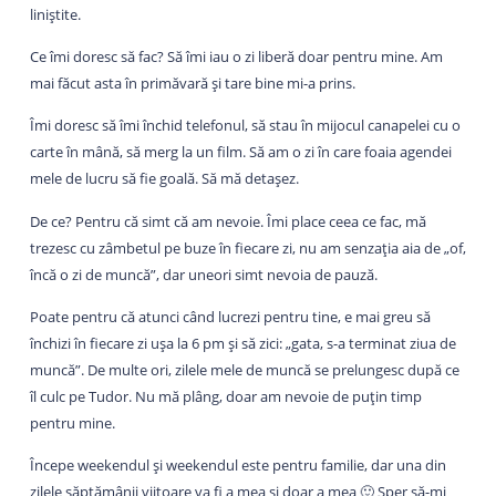
liniștite.
Ce îmi doresc să fac? Să îmi iau o zi liberă doar pentru mine. Am
mai făcut asta în primăvară și tare bine mi-a prins.
Îmi doresc să îmi închid telefonul, să stau în mijocul canapelei cu o
carte în mână, să merg la un film. Să am o zi în care foaia agendei
mele de lucru să fie goală. Să mă detașez.
De ce? Pentru că simt că am nevoie. Îmi place ceea ce fac, mă
trezesc cu zâmbetul pe buze în fiecare zi, nu am senzația aia de „of,
încă o zi de muncă”, dar uneori simt nevoia de pauză.
Poate pentru că atunci când lucrezi pentru tine, e mai greu să
închizi în fiecare zi ușa la 6 pm și să zici: „gata, s-a terminat ziua de
muncă”. De multe ori, zilele mele de muncă se prelungesc după ce
îl culc pe Tudor. Nu mă plâng, doar am nevoie de puțin timp
pentru mine.
Începe weekendul și weekendul este pentru familie, dar una din
zilele săptămânii viitoare va fi a mea și doar a mea 🙂 Sper să-mi