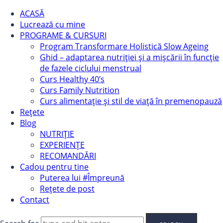
ACASĂ
Lucrează cu mine
PROGRAME & CURSURI
Program Transformare Holistică Slow Ageing
Ghid – adaptarea nutriției și a mișcării în funcție
de fazele ciclului menstrual
Curs Healthy 40’s
Curs Family Nutrition
Curs alimentație și stil de viață în premenopauză
Rețete
Blog
NUTRIȚIE
EXPERIENȚE
RECOMANDĂRI
Cadou pentru tine
Puterea lui #Împreună
Rețete de post
Contact