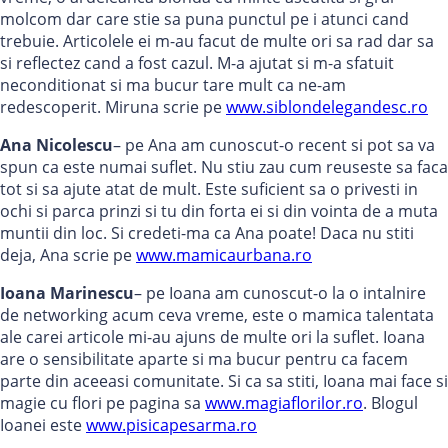
molcom dar care stie sa puna punctul pe i atunci cand
trebuie. Articolele ei m-au facut de multe ori sa rad dar sa
si reflectez cand a fost cazul. M-a ajutat si m-a sfatuit
neconditionat si ma bucur tare mult ca ne-am
redescoperit. Miruna scrie pe
www.siblondelegandesc.ro
Ana Nicolescu
– pe Ana am cunoscut-o recent si pot sa va
spun ca este numai suflet. Nu stiu zau cum reuseste sa faca
tot si sa ajute atat de mult. Este suficient sa o privesti in
ochi si parca prinzi si tu din forta ei si din vointa de a muta
muntii din loc. Si credeti-ma ca Ana poate! Daca nu stiti
deja, Ana scrie pe
www.mamicaurbana.ro
Ioana Marinescu
– pe Ioana am cunoscut-o la o intalnire
de networking acum ceva vreme, este o mamica talentata
ale carei articole mi-au ajuns de multe ori la suflet. Ioana
are o sensibilitate aparte si ma bucur pentru ca facem
parte din aceeasi comunitate. Si ca sa stiti, Ioana mai face si
magie cu flori pe pagina sa
www.magiaflorilor.ro
. Blogul
Ioanei este
www.pisicapesarma.ro