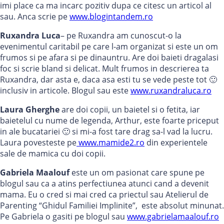
imi place ca ma incarc pozitiv dupa ce citesc un articol al
sau. Anca scrie pe
www.blogintandem.ro
Ruxandra Luca
– pe Ruxandra am cunoscut-o la
evenimentul caritabil pe care l-am organizat si este un om
frumos si pe afara si pe dinauntru. Are doi baieti dragalasi
foc si scrie bland si delicat. Mult frumos in descrierea ta
Ruxandra, dar asta e, daca asa esti tu se vede peste tot 🙂
inclusiv in articole. Blogul sau este
www.ruxandraluca.ro
Laura Gherghe
are doi copii, un baietel si o fetita, iar
baietelul cu nume de legenda, Arthur, este foarte priceput
in ale bucatariei 🙂 si mi-a fost tare drag sa-l vad la lucru.
Laura povesteste pe
www.mamide2.ro
din experientele
sale de mamica cu doi copii.
Gabriela Maalouf
este un om pasionat care spune pe
blogul sau ca a atins perfectiunea atunci cand a devenit
mama. Eu o cred si mai cred ca priectul sau Atelierul de
Parenting “Ghidul Familiei Implinite”, este absolut minunat.
Pe Gabriela o gasiti pe blogul sau
www.gabrielamaalouf.ro