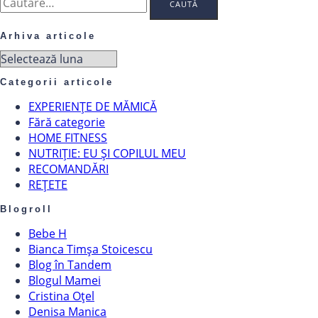
după:
Arhiva articole
Arhiva
articole
Categorii articole
EXPERIENȚE DE MĂMICĂ
Fără categorie
HOME FITNESS
NUTRIȚIE: EU ȘI COPILUL MEU
RECOMANDĂRI
REȚETE
Blogroll
Bebe H
Bianca Timșa Stoicescu
Blog în Tandem
Blogul Mamei
Cristina Oțel
Denisa Manica