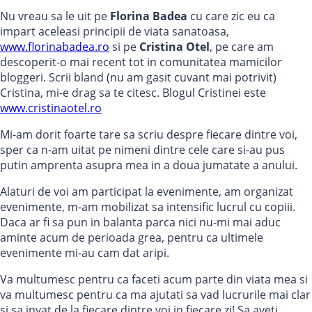
Nu vreau sa le uit pe
Florina Badea
cu care zic eu ca
impart aceleasi principii de viata sanatoasa,
www.florinabadea.ro
si pe
Cristina Otel
, pe care am
descoperit-o mai recent tot in comunitatea mamicilor
bloggeri. Scrii bland (nu am gasit cuvant mai potrivit)
Cristina, mi-e drag sa te citesc. Blogul Cristinei este
www.cristinaotel.ro
Mi-am dorit foarte tare sa scriu despre fiecare dintre voi,
sper ca n-am uitat pe nimeni dintre cele care si-au pus
putin amprenta asupra mea in a doua jumatate a anului.
Alaturi de voi am participat la evenimente, am organizat
evenimente, m-am mobilizat sa intensific lucrul cu copiii.
Daca ar fi sa pun in balanta parca nici nu-mi mai aduc
aminte acum de perioada grea, pentru ca ultimele
evenimente mi-au cam dat aripi.
Va multumesc pentru ca faceti acum parte din viata mea si
va multumesc pentru ca ma ajutati sa vad lucrurile mai clar
si sa invat de la fiecare dintre voi in fiecare zi! Sa aveti