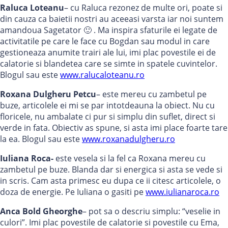
Raluca Loteanu
– cu Raluca rezonez de multe ori, poate si
din cauza ca baietii nostri au aceeasi varsta iar noi suntem
amandoua Sagetator 🙂 . Ma inspira sfaturile ei legate de
activitatile pe care le face cu Bogdan sau modul in care
gestioneaza anumite trairi ale lui, imi plac povestile ei de
calatorie si blandetea care se simte in spatele cuvintelor.
Blogul sau este
www.ralucaloteanu.ro
Roxana Dulgheru Petcu
– este mereu cu zambetul pe
buze, articolele ei mi se par intotdeauna la obiect. Nu cu
floricele, nu ambalate ci pur si simplu din suflet, direct si
verde in fata. Obiectiv as spune, si asta imi place foarte tare
la ea. Blogul sau este
www.roxanadulgheru.ro
Iuliana Roca-
este vesela si la fel ca Roxana mereu cu
zambetul pe buze. Blanda dar si energica si asta se vede si
in scris. Cam asta primesc eu dupa ce ii citesc articolele, o
doza de energie. Pe Iuliana o gasiti pe
www.iulianaroca.ro
Anca Bold Gheorghe
– pot sa o descriu simplu: “veselie in
culori”. Imi plac povestile de calatorie si povestile cu Ema,