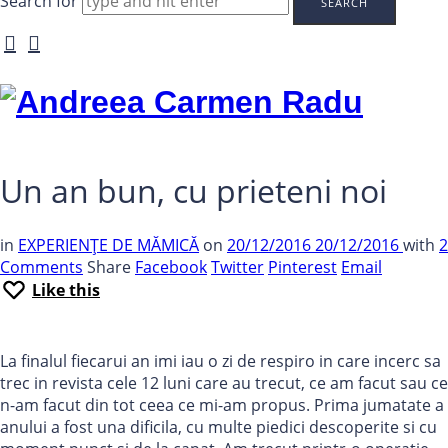
Search for
Andreea
Carmen
Radu
Un an bun, cu prieteni noi
in
EXPERIENȚE DE MĂMICĂ
on
20/12/2016
20/12/2016
with
2
Comments
Share
Facebook
Twitter
Pinterest
Email
Like this
La finalul fiecarui an imi iau o zi de respiro in care incerc sa
trec in revista cele 12 luni care au trecut, ce am facut sau ce
n-am facut din tot ceea ce mi-am propus. Prima jumatate a
anului a fost una dificila, cu multe piedici descoperite si cu