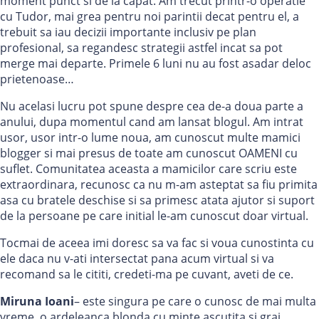
moment punct si de la capat. Am trecut printr-o operatie
cu Tudor, mai grea pentru noi parintii decat pentru el, a
trebuit sa iau decizii importante inclusiv pe plan
profesional, sa regandesc strategii astfel incat sa pot
merge mai departe. Primele 6 luni nu au fost asadar deloc
prietenoase…
Nu acelasi lucru pot spune despre cea de-a doua parte a
anului, dupa momentul cand am lansat blogul. Am intrat
usor, usor intr-o lume noua, am cunoscut multe mamici
blogger si mai presus de toate am cunoscut OAMENI cu
suflet. Comunitatea aceasta a mamicilor care scriu este
extraordinara, recunosc ca nu m-am asteptat sa fiu primita
asa cu bratele deschise si sa primesc atata ajutor si suport
de la persoane pe care initial le-am cunoscut doar virtual.
Tocmai de aceea imi doresc sa va fac si voua cunostinta cu
ele daca nu v-ati intersectat pana acum virtual si va
recomand sa le cititi, credeti-ma pe cuvant, aveti de ce.
Miruna Ioani
– este singura pe care o cunosc de mai multa
vreme, o ardeleanca blonda cu minte ascutita si grai