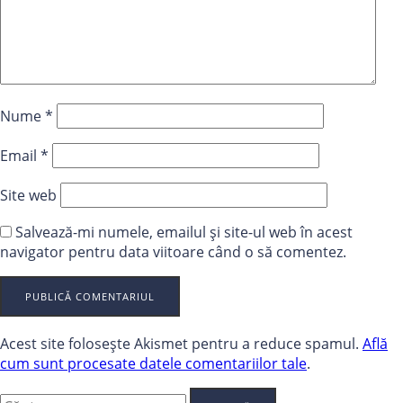
Nume
*
Email
*
Site web
Salvează-mi numele, emailul și site-ul web în acest
navigator pentru data viitoare când o să comentez.
Acest site folosește Akismet pentru a reduce spamul.
Află
cum sunt procesate datele comentariilor tale
.
Caută