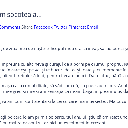
nem socoteala…
 Comments
Share
Facebook
Twitter
Pinterest
Email
nț de ziua mea de naștere. Scopul meu era să învăț, să iau bursă și 
ți împreună cu altcineva și curajul de a porni pe drumul propriu. N
n care ești pe val și te bucuri de tot și toate și cu momente în ca
as, alteori trebuie să lupți pentru fiecare punct. Dar e bine, până la
am așa ca la contabilitate, să văd cum dă, cu plus sau minus. Anul 
i mi-e greu și mie și am senzația că m-am băgat în prea multe, dar
țiva ani buni sunt atentă și la cei cu care mă intersectez. Mă bucu
ații pe care le-am primit pe parcursul anului, știu că am ratat une
 nu mai ratez anul viitor nici un eveniment interesant.