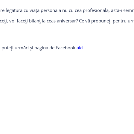
, are legătură cu viața personală nu cu cea profesională, ăsta-i se
ceți, voi faceți bilanț la ceas aniversar? Ce vă propuneți pentru u
og, puteți urmări și pagina de Facebook
aici