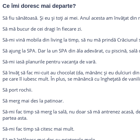
Ce îmi doresc mai departe?
Să fiu sănătoasă. Și eu și toți ai mei. Anul acesta am învățat din
Să mă bucur de cei dragi în fiecare zi.
Să-mi vină mobila din living la timp, să nu mă prindă Crăciunul 
Să ajung la SPA. Dar la un SPA din ăla adevărat, cu piscină, sală
Să-mi iasă planurile pentru vacanța de vară.
Să învăț să fac mi-cuit au chocolat (da, mănânc și eu dulciuri d
pe care îl iubesc mult. În plus, se mănâncă cu înghețată de vanili
Să port rochii.
Să merg mai des la patinoar.
Să-mi fac timp să merg la sală, nu doar să mă antrenez acasă, d
partea asta.
Să-mi fac timp să citesc mai mult.
Să mă întâlnesc mai des cu prietenele mele.