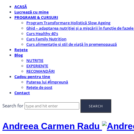
ACASĂ
Lucrează cu mine
PROGRAME & CURSURI
Program Transformare Holistică Slow Ageing
Ghid – adaptarea nutriției și a mișcării în funcție de fazele
Curs Healthy 40’s
Curs Family Nutrition
Curs alimentație și stil de viață în premenopauză
Rețete
Blog
NUTRIȚIE
EXPERIENȚE
RECOMANDĂRI
Cadou pentru tine
Puterea lui #Împreună
Rețete de post
Contact
Search for
Andreea Carmen Radu