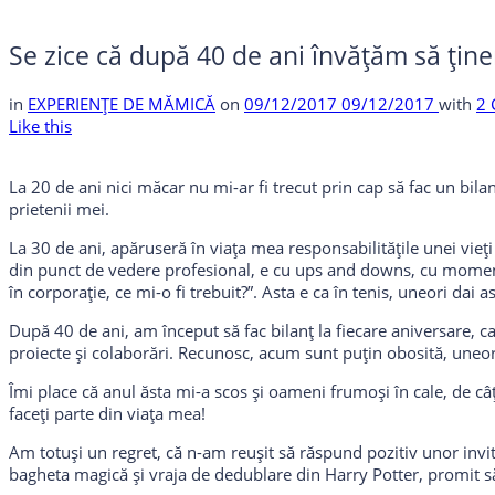
Se zice că după 40 de ani învățăm să ți
in
EXPERIENȚE DE MĂMICĂ
on
09/12/2017
09/12/2017
with
2
Like this
La 20 de ani nici măcar nu mi-ar fi trecut prin cap să fac un bila
prietenii mei.
La 30 de ani, apăruseră în viața mea responsabilitățile unei vie
din punct de vedere profesional, e cu ups and downs, cu momente î
în corporație, ce mi-o fi trebuit?”. Asta e ca în tenis, uneori dai 
După 40 de ani, am început să fac bilanț la fiecare aniversare, c
proiecte și colaborări. Recunosc, acum sunt puțin obosită, uneor
Îmi place că anul ăsta mi-a scos și oameni frumoși în cale, de câ
faceți parte din viața mea!
Am totuși un regret, că n-am reușit să răspund pozitiv unor invit
bagheta magică și vraja de dedublare din Harry Potter, promit să