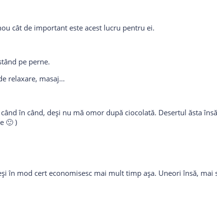
 nou cât de important este acest lucru pentru ei.
stând pe perne.
 de relaxare, masaj…
in când în când, deși nu mă omor după ciocolată. Desertul ăsta îns
e 🙂 )
eși în mod cert economisesc mai mult timp așa. Uneori însă, mai s