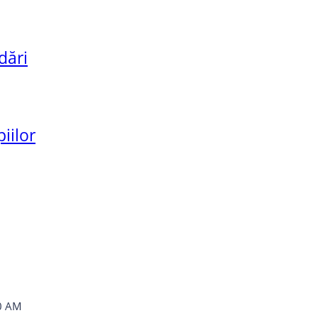
dări
iilor
0 AM