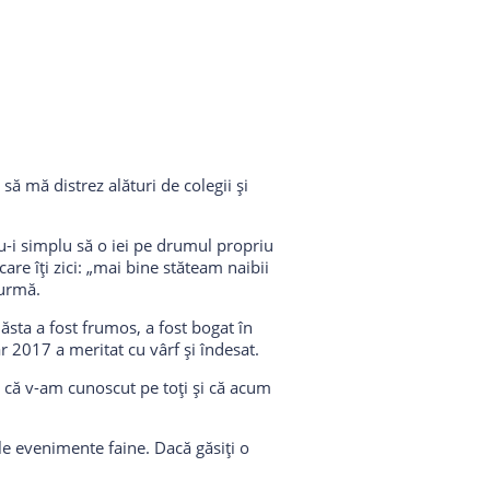
să mă distrez alături de colegii și
u-i simplu să o iei pe drumul propriu
re îți zici: „mai bine stăteam naibii
 urmă.
ăsta a fost frumos, a fost bogat în
 2017 a meritat cu vârf și îndesat.
r că v-am cunoscut pe toți și că acum
le evenimente faine. Dacă găsiți o