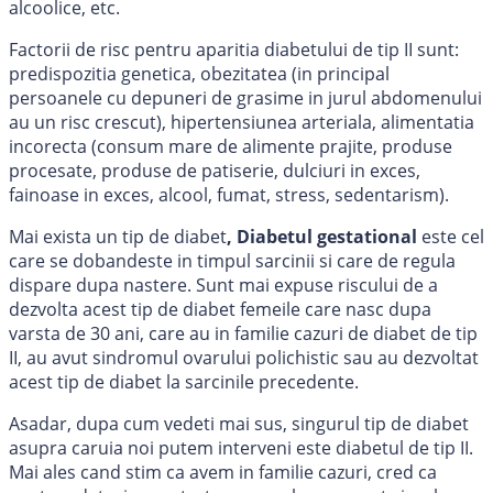
alcoolice, etc.
Factorii de risc pentru aparitia diabetului de tip II sunt:
predispozitia genetica, obezitatea (in principal
persoanele cu depuneri de grasime in jurul abdomenului
au un risc crescut), hipertensiunea arteriala, alimentatia
incorecta (consum mare de alimente prajite, produse
procesate, produse de patiserie, dulciuri in exces,
fainoase in exces, alcool, fumat, stress, sedentarism).
Mai exista un tip de diabet
, Diabetul gestational
este cel
care se dobandeste in timpul sarcinii si care de regula
dispare dupa nastere. Sunt mai expuse riscului de a
dezvolta acest tip de diabet femeile care nasc dupa
varsta de 30 ani, care au in familie cazuri de diabet de tip
II, au avut sindromul ovarului polichistic sau au dezvoltat
acest tip de diabet la sarcinile precedente.
Asadar, dupa cum vedeti mai sus, singurul tip de diabet
asupra caruia noi putem interveni este diabetul de tip II.
Mai ales cand stim ca avem in familie cazuri, cred ca