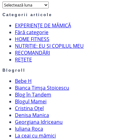
Arhiva
articole
Categorii articole
EXPERIENȚE DE MĂMICĂ
Fără categorie
HOME FITNESS
NUTRIȚIE: EU ȘI COPILUL MEU
RECOMANDĂRI
REȚETE
Blogroll
Bebe H
Bianca Timșa Stoicescu
Blog în Tandem
Blogul Mamei
Cristina Oțel
Denisa Manica
Georgiana Idriceanu
Iuliana Roca
La ceai cu mămici