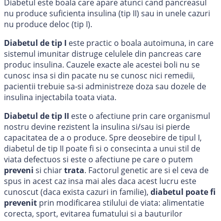
Diabetul este boala care apare atunci cand pancreasul
nu produce suficienta insulina (tip II) sau in unele cazuri
nu produce deloc (tip I).
Diabetul de tip I
este practic o boala autoimuna, in care
sistemul imunitar distruge celulele din pancreas care
produc insulina. Cauzele exacte ale acestei boli nu se
cunosc insa si din pacate nu se cunosc nici remedii,
pacientii trebuie sa-si administreze doza sau dozele de
insulina injectabila toata viata.
Diabetul de tip II
este o afectiune prin care organismul
nostru devine rezistent la insulina si/sau isi pierde
capacitatea de a o produce. Spre deosebire de tipul I,
diabetul de tip II poate fi si o consecinta a unui stil de
viata defectuos si este o afectiune pe care o putem
preveni
si chiar
trata
. Factorul genetic are si el ceva de
spus in acest caz insa mai ales daca acest lucru este
cunoscut (daca exista cazuri in familie),
diabetul poate fi
prevenit
prin modificarea stilului de viata: alimentatie
corecta, sport, evitarea fumatului si a bauturilor