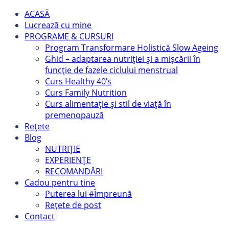
ACASĂ
Lucrează cu mine
PROGRAME & CURSURI
Program Transformare Holistică Slow Ageing
Ghid – adaptarea nutriției și a mișcării în
funcție de fazele ciclului menstrual
Curs Healthy 40’s
Curs Family Nutrition
Curs alimentație și stil de viață în
premenopauză
Rețete
Blog
NUTRIȚIE
EXPERIENȚE
RECOMANDĂRI
Cadou pentru tine
Puterea lui #Împreună
Rețete de post
Contact