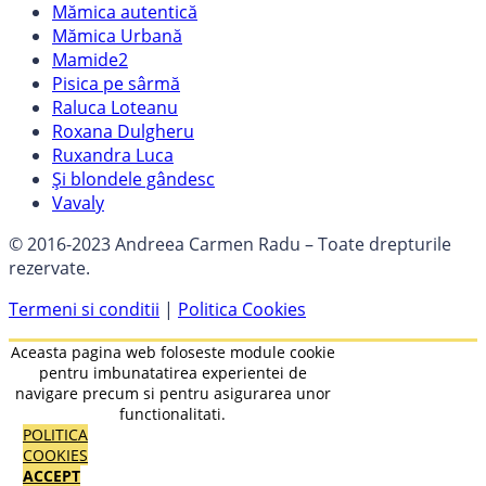
Mămica autentică
Mămica Urbană
Mamide2
Pisica pe sârmă
Raluca Loteanu
Roxana Dulgheru
Ruxandra Luca
Și blondele gândesc
Vavaly
© 2016-2023 Andreea Carmen Radu – Toate drepturile
rezervate.
Termeni si conditii
|
Politica Cookies
Aceasta pagina web foloseste module cookie
pentru imbunatatirea experientei de
navigare precum si pentru asigurarea unor
functionalitati.
POLITICA
COOKIES
ACCEPT