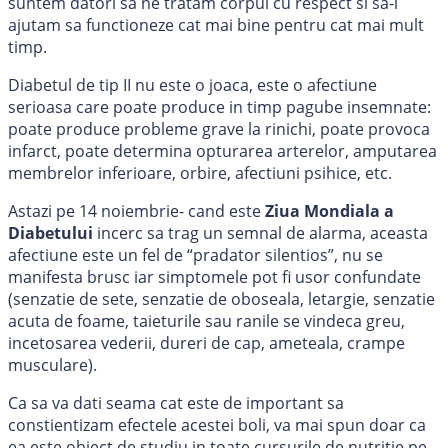
suntem datori sa ne tratam corpul cu respect si sa-l
ajutam sa functioneze cat mai bine pentru cat mai mult
timp.
Diabetul de tip II nu este o joaca, este o afectiune
serioasa care poate produce in timp pagube insemnate:
poate produce probleme grave la rinichi, poate provoca
infarct, poate determina opturarea arterelor, amputarea
membrelor inferioare, orbire, afectiuni psihice, etc.
Astazi pe 14 noiembrie- cand este
Ziua Mondiala a
Diabetului
incerc sa trag un semnal de alarma, aceasta
afectiune este un fel de “pradator silentios”, nu se
manifesta brusc iar simptomele pot fi usor confundate
(senzatie de sete, senzatie de oboseala, letargie, senzatie
acuta de foame, taieturile sau ranile se vindeca greu,
incetosarea vederii, dureri de cap, ameteala, crampe
musculare).
Ca sa va dati seama cat este de important sa
constientizam efectele acestei boli, va mai spun doar ca
ea este obiect de studiu in toate cursurile de nutritie pe