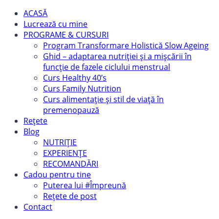
ACASĂ
Lucrează cu mine
PROGRAME & CURSURI
Program Transformare Holistică Slow Ageing
Ghid – adaptarea nutriției și a mișcării în
funcție de fazele ciclului menstrual
Curs Healthy 40’s
Curs Family Nutrition
Curs alimentație și stil de viață în
premenopauză
Rețete
Blog
NUTRIȚIE
EXPERIENȚE
RECOMANDĂRI
Cadou pentru tine
Puterea lui #Împreună
Rețete de post
Contact