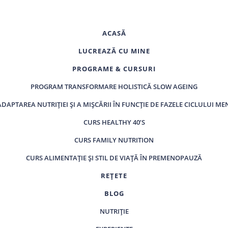
ACASĂ
LUCREAZĂ CU MINE
PROGRAME & CURSURI
PROGRAM TRANSFORMARE HOLISTICĂ SLOW AGEING
ADAPTAREA NUTRIȚIEI ȘI A MIȘCĂRII ÎN FUNCȚIE DE FAZELE CICLULUI M
CURS HEALTHY 40’S
CURS FAMILY NUTRITION
CURS ALIMENTAȚIE ȘI STIL DE VIAȚĂ ÎN PREMENOPAUZĂ
REȚETE
BLOG
NUTRIȚIE