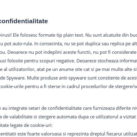
confidentialitate
irusi! Ele folosesc formate tip plain text. Nu sunt alcatuite din bu
nu pot auto-rula. In consecinta, nu se pot duplica sau replica pe al
ou. Deoarece nu pot indeplini aceste functii, nu pot fi considerate 
otusi folosite pentru scopuri negative. Deoarece stocheaza informat
re al utilizatorilor, atat pe un anume site cat si pe mai multe alte s
a de Spyware. Multe produse anti-spyware sunt constiente de acest
okie-urile pentru a fi sterse in cadrul procedurilor de stergere/s
au integrate setari de confidentialitate care furnizeaza diferite n
 de valabilitate si stergere automata dupa ce utilizatorul a vizitat
tate legate de cookie-uri:
ntitatii este foarte valoroasa si reprezinta dreptul fiecarui utiliza