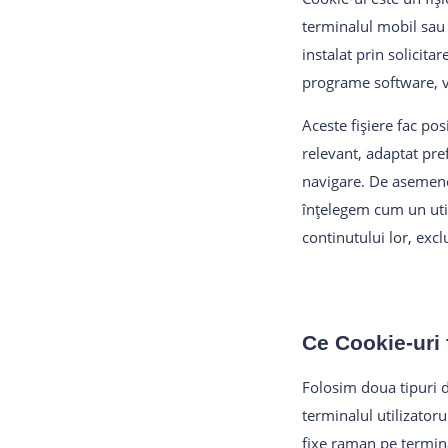
terminalul mobil sau 
instalat prin solicit
programe software, vi
Aceste fișiere fac po
relevant, adaptat pref
navigare. De asemenea
înțelegem cum un util
continutului lor, excl
Ce Cookie-uri
Folosim doua tipuri d
terminalul utilizatoru
fixe raman pe termina