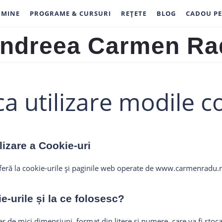
 MINE
PROGRAME & CURSURI
REȚETE
BLOG
CADOU PE
ndreea
armen
ica utilizare modile c
adu
lizare a Cookie-uri
eferă la cookie-urile și paginile web operate de www.carmenradu.
-urile și la ce folosesc?
ier de mici dimensiuni, format din litere și numere, care va fi sto