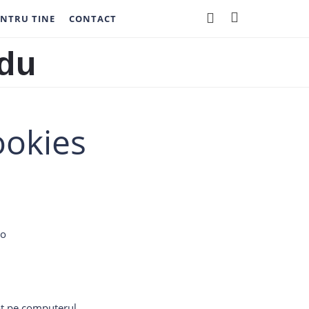
NTRU TINE
CONTACT
ookies
ro
cat pe computerul,