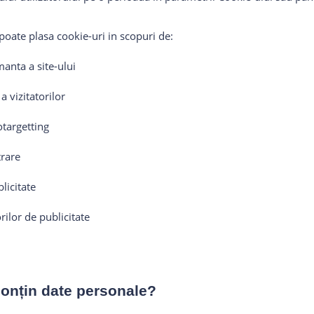
 poate plasa cookie-uri in scopuri de:
anta a site-ului
a vizitatorilor
otargetting
trare
licitate
rilor de publicitate
conțin date personale?