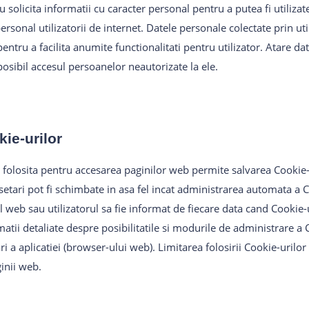
u solicita informatii cu caracter personal pentru a putea fi utilizat
personal utilizatorii de internet. Datele personale colectate prin ut
pentru a facilita anumite functionalitati pentru utilizator. Atare dat
sibil accesul persoanelor neautorizate la ele.
ie-urilor
ie folosita pentru accesarea paginilor web permite salvarea Cookie-
setari pot fi schimbate in asa fel incat administrarea automata a C
 web sau utilizatorul sa fie informat de fiecare data cand Cookie-u
atii detaliate despre posibilitatile si modurile de administrare a C
ri a aplicatiei (browser-ului web). Limitarea folosirii Cookie-urilo
ginii web.