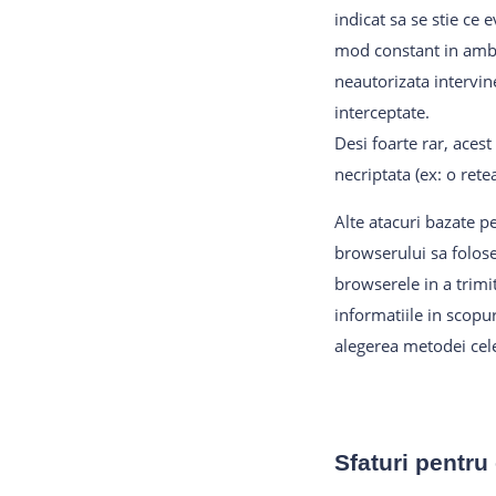
indicat sa se stie ce
mod constant in ambe
neautorizata intervin
interceptate.
Desi foarte rar, aces
necriptata (ex: o rete
Alte atacuri bazate p
browserului sa folosea
browserele in a trimi
informatiile in scopur
alegerea metodei cele
Sfaturi pentru