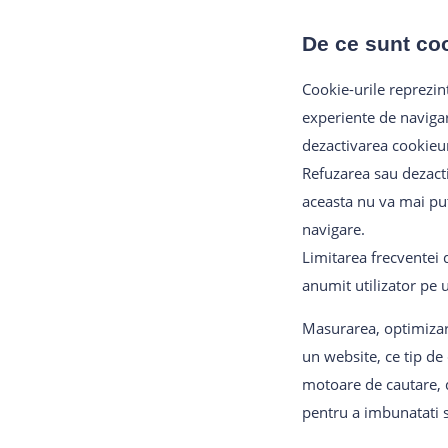
De ce sunt coo
Cookie-urile reprezint
experiente de navigare
dezactivarea cookieuri
Refuzarea sau dezacti
aceasta nu va mai put
navigare.
Limitarea frecventei 
anumit utilizator pe u
Masurarea, optimizare
un website, ce tip de
motoare de cautare, di
pentru a imbunatati si