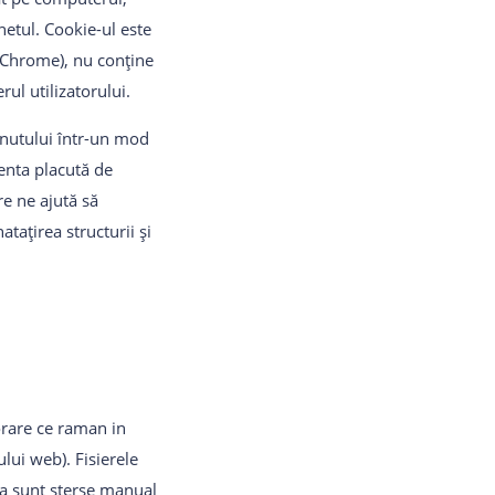
netul. Cookie-ul este
, Chrome), nu conține
ul utilizatorului.
ținutului într-un mod
ienta placută de
re ne ajută să
ațirea structurii și
orare ce raman in
lui web). Fisierele
na sunt sterse manual