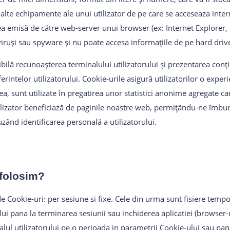
alte echipamente ale unui utilizator de pe care se acceseaza inter
area emisă de către web-server unui browser (ex: Internet Explorer
ruși sau spyware și nu poate accesa informațiile de pe hard driver
sibilă recunoașterea terminalului utilizatorului și prezentarea con
erintelor utilizatorului. Cookie-urile asigură utilizatorilor o exper
, sunt utilizate în pregatirea unor statistici anonime agregate ca
izator beneficiază de paginile noastre web, permițându-ne îmbunat
uzând identificarea personală a utilizatorului.
 folosim?
e Cookie-uri: per sesiune si fixe. Cele din urma sunt fisiere temp
lui pana la terminarea sesiunii sau inchiderea aplicatiei (browser-u
lul utilizatorului pe o perioada in parametrii Cookie-ului sau pa