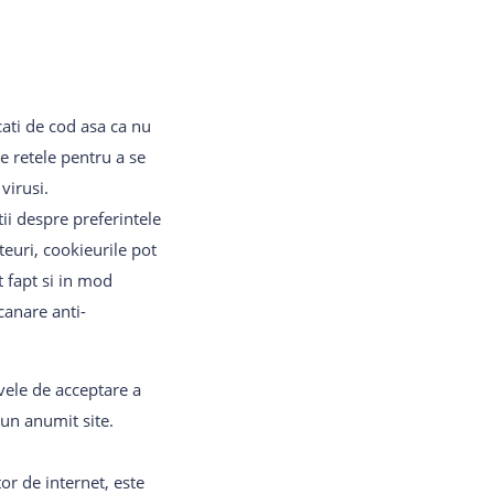
cati de cod asa ca nu
te retele pentru a se
virusi.
ii despre preferintele
iteuri, cookieurile pot
 fapt si in mod
canare anti-
ivele de acceptare a
 un anumit site.
tor de internet, este