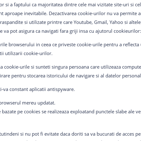
 lor si a faptului ca majoritatea dintre cele mai vizitate site-uri si 
nt aproape inevitabile. Dezactivarea cookie-urilor nu va permite ac
 raspandite si utilizate printre care Youtube, Gmail, Yahoo si altele
re va pot asigura ca navigati fara griji insa cu ajutorul cookieurilor:
arile browserului in ceea ce priveste cookie-urile pentru a reflecta
ii utilizarii cookie-urilor.
 cookie-urile si sunteti singura persoana care utilizeaza computer
rare pentru stocarea istoricului de navigare si al datelor personal
ti-va constant aplicatii antispyware.
i browserul mereu updatat.
e bazate pe cookies se realizeaza exploatand punctele slabe ale ver
utindeni si nu pot fi evitate daca doriti sa va bucurati de acces pe