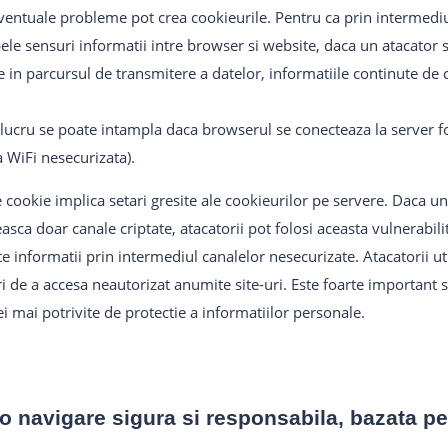
 eventuale probleme pot crea cookieurile. Pentru ca prin intermediu
le sensuri informatii intre browser si website, daca un atacator
e in parcursul de transmitere a datelor, informatiile continute de c
t lucru se poate intampla daca browserul se conecteaza la server f
a WiFi nesecurizata).
e cookie implica setari gresite ale cookieurilor pe servere. Daca un
sca doar canale criptate, atacatorii pot folosi aceasta vulnerabili
te informatii prin intermediul canalelor nesecurizate. Atacatorii ut
i de a accesa neautorizat anumite site-uri. Este foarte important sa 
i mai potrivite de protectie a informatiilor personale.
 o navigare sigura si responsabila, bazata p