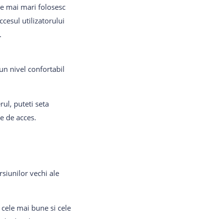
cele mai mari folosesc
cesul utilizatorului
.
 un nivel confortabil
ul, puteti seta
e de acces.
siunilor vechi ale
 cele mai bune si cele