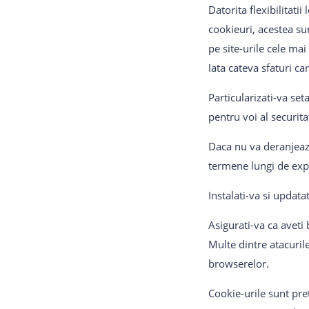
Datorita flexibilitatii
cookieuri, acestea su
pe site-urile cele mai
Iata cateva sfaturi ca
Particularizati-va set
pentru voi al securitat
Daca nu va deranjeaza
termene lungi de expi
Instalati-va si updata
Asigurati-va ca avet
Multe dintre atacuril
browserelor.
Cookie-urile sunt pret