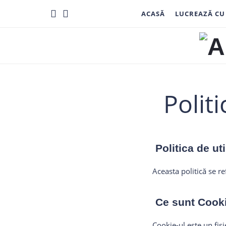
ACASĂ
LUCREAZĂ CU
A
C
Polit
R
Politica de uti
Aceasta politică se r
Ce sunt Cookie
Cookie-ul este un fiș