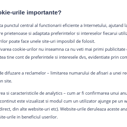
kie-urile importante?
a punctul central al functionarii eficiente a Internetului, ajutand 
 prietenoase si adaptata preferintelor si intereselor fiecarui util
lor poate face unele site-uri imposibil de folosit.
varea cookie-urilor nu inseamna ca nu veti mai primi publicitate 
ea tine cont de preferintele si interesele dvs, evidentiate prin 
de difuzare a reclamelor – limitarea numarului de afisari a unei 
n site.
a si caracteristicile de analytics – cum ar fi confirmarea unui anu
 continut este vizualizat si modul cum un utilizator ajunge pe un w
rect, din alte website-uri etc). Website-urile deruleaza aceste anali
te-urile in beneficiul userilor.