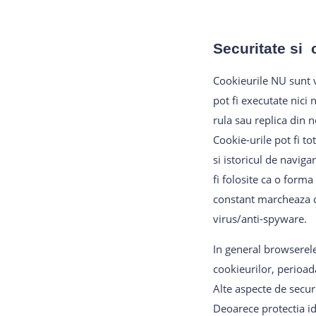
Securitate si 
Cookieurile NU sunt v
pot fi executate nici 
rula sau replica din n
Cookie-urile pot fi t
si istoricul de naviga
fi folosite ca o form
constant marcheaza co
virus/anti-spyware.
In general browserele 
cookieurilor, perioada
Alte aspecte de securi
Deoarece protectia ide