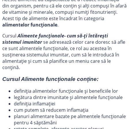
din organism, pentru că ele conțin și alți compuși în afară
de vitamine și minerale, compuși numiți fitonutrienți.
Acest tip de alimente este încadrat în categoria
alimentelor funcționale
.
Cursul
Alimente funcționale- cum să-ți întărești
sistemul imunitar
se adresează celor care doresc să afle
ce sunt alimentele funcționale, ce rol au acestea în
susținerea sistemului imunitar, cum să le introducă în
alimentație și cum să planifice un meniu care să le
conțină.
Cursul Alimente funcționale conține:
definiția alimentelor funcționale și beneficiile lor
legătura dintre imunitate și alimentele funcționale
definiția inflamației
cum putem să reducem inflamația
planuri alimentare bazate pe alimentele funcționale
pentru 4 săptămâni
rețete complete, aferente acestor planuri