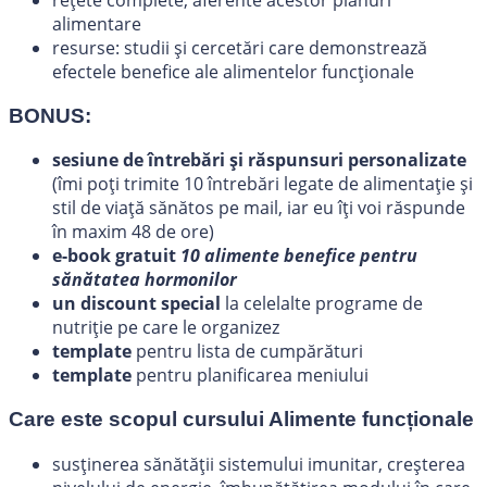
alimentare
resurse: studii și cercetări care demonstrează
efectele benefice ale alimentelor funcționale
BONUS:
sesiune de întrebări și răspunsuri personalizate
(îmi poți trimite 10 întrebări legate de alimentație și
stil de viață sănătos pe mail, iar eu îți voi răspunde
în maxim 48 de ore)
e-book gratuit
10 alimente benefice pentru
sănătatea hormonilor
un discount special
la celelalte programe de
nutriție pe care le organizez
template
pentru lista de cumpărături
template
pentru planificarea meniului
Care este scopul cursului Alimente funcționale
susținerea sănătății sistemului imunitar, creșterea