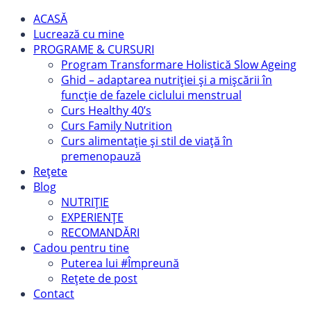
ACASĂ
Lucrează cu mine
PROGRAME & CURSURI
Program Transformare Holistică Slow Ageing
Ghid – adaptarea nutriției și a mișcării în
funcție de fazele ciclului menstrual
Curs Healthy 40’s
Curs Family Nutrition
Curs alimentație și stil de viață în
premenopauză
Rețete
Blog
NUTRIȚIE
EXPERIENȚE
RECOMANDĂRI
Cadou pentru tine
Puterea lui #Împreună
Rețete de post
Contact