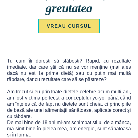
greutatea
VREAU CURSUL
Tu cum îți dorești să slăbești? Rapid, cu rezultate
imediate, dar care știi că nu se vor menține (mai ales
dacă nu ești la prima dietă) sau cu puțin mai multă
răbdare, dar cu rezultate care să se păstreze?
Am trecut și eu prin toate dietele celebre acum mulți ani,
am fost victima perfectă a conceptului yo-yo, până când
am înțeles că de fapt nu dietele sunt cheia, ci principiile
de bază ale unei alimentații sănătoase, aplicate corect și
cu răbdare.
De mai bine de 18 ani mi-am schimbat stilul de a mânca,
mă simt bine în pielea mea, am energie, sunt sănătoasă
și în formă.