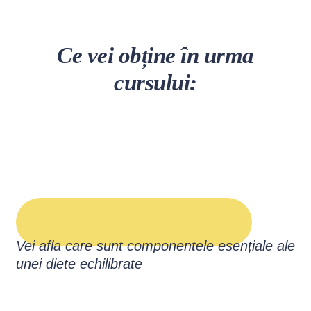
Ce vei obține în urma
cursului:
Vei afla care sunt componentele esențiale ale
unei diete echilibrate