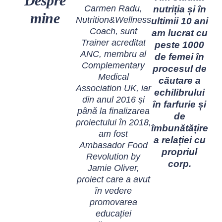
Despre
Carmen Radu,
nutriția și în
mine
Nutrition&Wellness
ultimii 10 ani
Coach, sunt
am lucrat cu
Trainer acreditat
peste 1000
ANC, membru al
de femei în
Complementary
procesul de
Medical
căutare a
Association UK, iar
echilibrului
din anul 2016 și
în farfurie și
până la finalizarea
de
proiectului în 2018,
îmbunătățire
am fost
a relației cu
Ambasador Food
propriul
Revolution by
corp.
Jamie Oliver,
proiect care a avut
în vedere
promovarea
educației